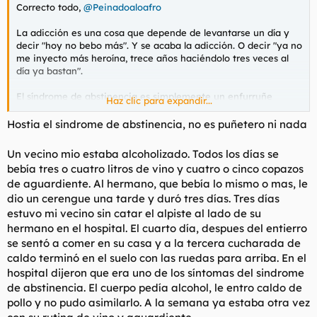
Correcto todo,
@Peinadoaloafro
La adicción es una cosa que depende de levantarse un día y
decir "hoy no bebo más". Y se acaba la adicción. O decir "ya no
me inyecto más heroína, trece años haciéndolo tres veces al
día ya bastan".
El síndrome de abstinencia es simplemente un enfurruñe
Haz clic para expandir...
grande contra uno mismo.
Hostia el sindrome de abstinencia, no es puñetero ni nada
@James Moriarty
, tú que eres médico, dile algo a este tío, que
se cree que un alcohólico lo es porque QUIERE, que es una
Un vecino mio estaba alcoholizado. Todos los días se
cuestión de que dice "No, quiero dejar de beber, quiero dejarlo"
bebía tres o cuatro litros de vino y cuatro o cinco copazos
pero en realidad está pensando "jijiji se lo están tragando, jiji".
de aguardiente. Al hermano, que bebía lo mismo o mas, le
dio un cerengue una tarde y duró tres días. Tres días
estuvo mi vecino sin catar el alpiste al lado de su
hermano en el hospital. El cuarto día, despues del entierro
se sentó a comer en su casa y a la tercera cucharada de
caldo terminó en el suelo con las ruedas para arriba. En el
hospital dijeron que era uno de los síntomas del sindrome
de abstinencia. El cuerpo pedía alcohol, le entro caldo de
pollo y no pudo asimilarlo. A la semana ya estaba otra vez