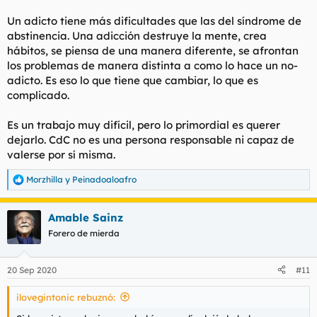
Un adicto tiene más dificultades que las del síndrome de
abstinencia. Una adicción destruye la mente, crea
hábitos, se piensa de una manera diferente, se afrontan
los problemas de manera distinta a como lo hace un no-
adicto. Es eso lo que tiene que cambiar, lo que es
complicado.
Es un trabajo muy difícil, pero lo primordial es querer
dejarlo. CdC no es una persona responsable ni capaz de
valerse por sí misma.
Morzhilla
y
Peinadoaloafro
R
e
a
Amable Sainz
c
c
Forero de mierda
i
o
n
20 Sep 2020
#11
e
s
ilovegintonic rebuznó:
: