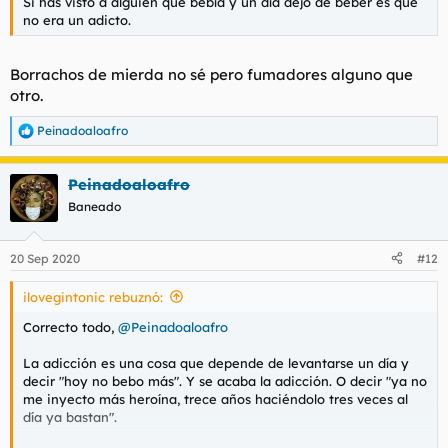
Si has visto a alguien que bebía y un día dejó de beber es que
no era un adicto.
Borrachos de mierda no sé pero fumadores alguno que
otro.
Peinadoaloafro
R
e
a
Peinadoaloafro
c
c
Baneado
i
o
n
20 Sep 2020
#12
e
s
ilovegintonic rebuznó:
:
Correcto todo,
@Peinadoaloafro
La adicción es una cosa que depende de levantarse un día y
decir "hoy no bebo más". Y se acaba la adicción. O decir "ya no
me inyecto más heroína, trece años haciéndolo tres veces al
día ya bastan".