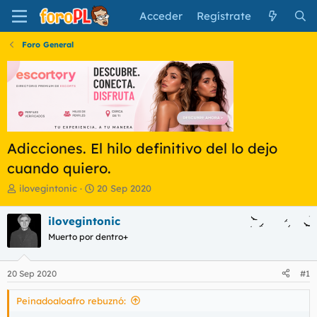
Acceder
Regístrate
Foro General
Adicciones. El hilo definitivo del lo dejo
cuando quiero.
I
F
ilovegintonic
20 Sep 2020
n
e
i
c
ilovegintonic
c
h
Muerto por dentro+
i
a
a
d
d
e
20 Sep 2020
#1
o
i
r
n
Peinadoaloafro rebuznó:
d
i
e
c