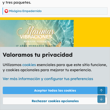
y tres paquetes.
Misógino Empedernido
R
e
a
c
c
i
o
n
e
s
:
Valoramos tu privacidad
Utilizamos
cookies
esenciales para que este sitio funcione,
y cookies opcionales para mejorar tu experiencia.
Ver más información y configurar tus preferencias
Último
1 de 4
Sig.
Arri
Aceptar todas las cookies
Debes iniciar sesión o registrarte para responder aquí.
Pie
Rechazar cookies opcionales
E
cancer aprueba de este hilo
cenobita adicto al ayuno de panceta