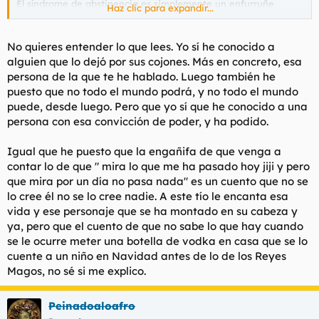
El síndrome de abstinencia es simplemente un enfurruñe
Haz clic para expandir...
grande contra uno mismo.
@James Moriarty
, tú que eres médico, dile algo a este tío, que
No quieres entender lo que lees. Yo sí he conocido a
se cree que un alcohólico lo es porque QUIERE, que es una
alguien que lo dejó por sus cojones. Más en concreto, esa
cuestión de que dice "No, quiero dejar de beber, quiero dejarlo"
persona de la que te he hablado. Luego también he
pero en realidad está pensando "jijiji se lo están tragando, jiji".
puesto que no todo el mundo podrá, y no todo el mundo
puede, desde luego. Pero que yo sí que he conocido a una
persona con esa convicción de poder, y ha podido.
Igual que he puesto que la engañifa de que venga a
contar lo de que " mira lo que me ha pasado hoy jiji y pero
que mira por un día no pasa nada" es un cuento que no se
lo cree él no se lo cree nadie. A este tío le encanta esa
vida y ese personaje que se ha montado en su cabeza y
ya, pero que el cuento de que no sabe lo que hay cuando
se le ocurre meter una botella de vodka en casa que se lo
cuente a un niño en Navidad antes de lo de los Reyes
Magos, no sé si me explico.
Peinadoaloafro