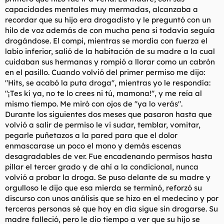
capacidades mentales muy mermadas, alcanzaba a
recordar que su hijo era drogadisto y le preguntó con un
hilo de voz además de con mucha pena si todavía seguía
drogándose. El compi, mientras se mordía con fuerza el
labio inferior, salió de la habitación de su madre a la cual
cuidaban sus hermanas y rompió a llorar como un cabrón
en el pasillo. Cuando volvió del primer permiso me dijo:
"Hits, se acabó la puta droga", mientras yo le respondía:
"¡Tes kí ya, no te lo crees ni tú, mamona!", y me reía al
mismo tiempo. Me miró con ojos de "ya lo verás".
Durante los siguientes dos meses que pasaron hasta que
volvió a salir de permiso le vi sudar, temblar, vomitar,
pegarle puñetazos a la pared para que el dolor
enmascarase un poco el mono y demás escenas
desagradables de ver. Fue encadenando permisos hasta
pillar el tercer grado y de ahí a la condicional, nunca
volvió a probar la droga. Se puso delante de su madre y
orgulloso le dijo que esa mierda se terminó, reforzó su
discurso con unos análisis que se hizo en el medecino y por
terceras personas sé que hoy en día sigue sin drogarse. Su
madre falleció, pero le dio tiempo a ver que su hijo se