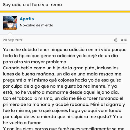
s
Soy adicto al foro y al remo
:
Apofis
No-calvo de mierda
20 Sep 2020
#16
Yo no he debido tener ninguna adicción en mi vida porque
todo lo típico que genera adicción yo lo dejé de un día
para otro sin mayor problema.
Cuando bebía como un hijo de la gran puta, incluso los
lunes de buena mañana, un día en una mala resaca me
pregunté a mi mismo qué cojones hacía yo de esa guisa
por culpa de algo que no me gustaba realmente. Y ya
está, no he vuelto a mamarme desde aquel lejano día.
Con el tabaco lo mismo, un día me lié a toser fumando el
primero de la mañana y acabé rabando. Miré al cigarro y
fue lo mismo, pero qué cojones hago yo aquí vomitando
por culpa de esta mierda que ni siquiera me gusta? Y no
he vuelto a fumar.
Y con los picos porros que fumé pues sencillamente se me