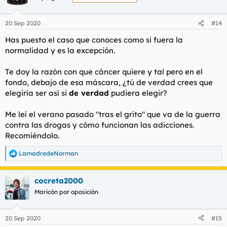
i
o
n
20 Sep 2020
#14
e
s
Has puesto el caso que conoces como si fuera la
:
normalidad y es la excepción.
Te doy la razón con que cáncer quiere y tal pero en el
fondo, debajo de esa máscara, ¿tú de verdad crees que
elegiría ser así si
de verdad
pudiera elegir?
Me leí el verano pasado "tras el grito" que va de la guerra
contra las drogas y cómo funcionan las adicciones.
Recomiéndolo.
LamadredeNorman
R
e
a
cocreta2000
c
c
Maricón por oposición
i
o
n
20 Sep 2020
#15
e