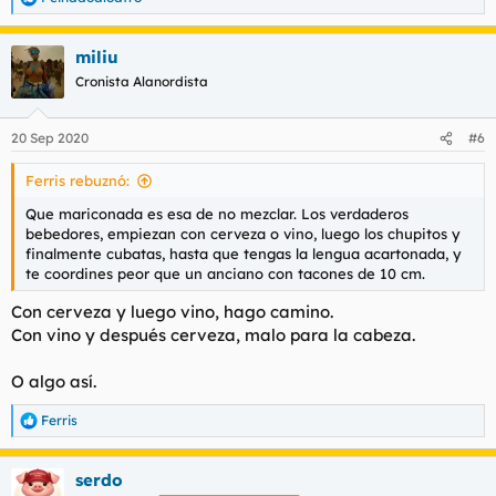
R
e
a
miliu
c
c
Cronista Alanordista
i
o
n
20 Sep 2020
#6
e
s
Ferris rebuznó:
:
Que mariconada es esa de no mezclar. Los verdaderos
bebedores, empiezan con cerveza o vino, luego los chupitos y
finalmente cubatas, hasta que tengas la lengua acartonada, y
te coordines peor que un anciano con tacones de 10 cm.
Con cerveza y luego vino, hago camino.
Con vino y después cerveza, malo para la cabeza.
O algo así.
Ferris
R
e
a
serdo
c