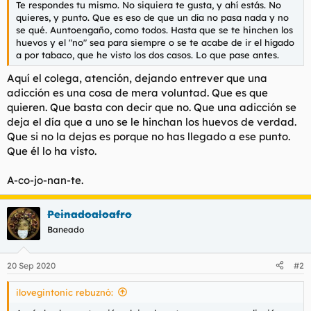
Te respondes tu mismo. No siquiera te gusta, y ahí estás. No
l
i
quieres, y punto. Que es eso de que un día no pasa nada y no
t
o
se qué. Auntoengaño, como todos. Hasta que se te hinchen los
e
huevos y el "no" sea para siempre o se te acabe de ir el hígado
m
a por tabaco, que he visto los dos casos. Lo que pase antes.
a
Aquí el colega, atención, dejando entrever que una
adicción es una cosa de mera voluntad. Que es que
quieren. Que basta con decir que no. Que una adicción se
deja el día que a uno se le hinchan los huevos de verdad.
Que si no la dejas es porque no has llegado a ese punto.
Que él lo ha visto.
A-co-jo-nan-te.
Peinadoaloafro
Baneado
20 Sep 2020
#2
ilovegintonic rebuznó: