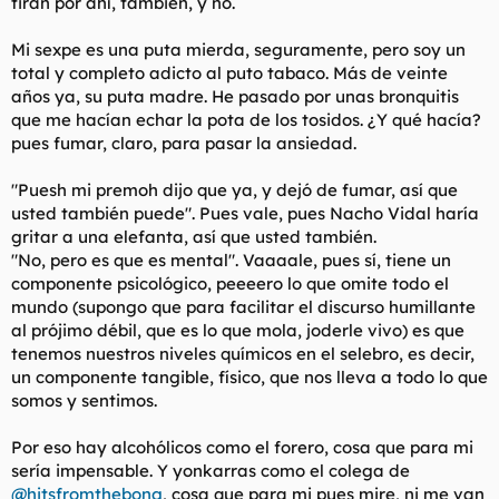
tiran por ahí, también, y no.
Mi sexpe es una puta mierda, seguramente, pero soy un
total y completo adicto al puto tabaco. Más de veinte
años ya, su puta madre. He pasado por unas bronquitis
que me hacían echar la pota de los tosidos. ¿Y qué hacía?
pues fumar, claro, para pasar la ansiedad.
"Puesh mi premoh dijo que ya, y dejó de fumar, así que
usted también puede". Pues vale, pues Nacho Vidal haría
gritar a una elefanta, así que usted también.
"No, pero es que es mental". Vaaaale, pues sí, tiene un
componente psicológico, peeeero lo que omite todo el
mundo (supongo que para facilitar el discurso humillante
al prójimo débil, que es lo que mola, joderle vivo) es que
tenemos nuestros niveles químicos en el selebro, es decir,
un componente tangible, físico, que nos lleva a todo lo que
somos y sentimos.
Por eso hay alcohólicos como el forero, cosa que para mi
sería impensable. Y yonkarras como el colega de
@hitsfromthebong
, cosa que para mi pues mire, ni me van