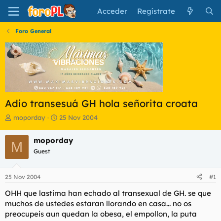
Acceder
Regístrate
Foro General
Adio transesuá GH hola señorita croata
I
F
moporday
25 Nov 2004
n
e
i
c
moporday
M
c
h
Guest
i
a
a
d
d
e
25 Nov 2004
#1
o
i
r
n
OHH que lastima han echado al transexual de GH. se que
d
i
muchos de ustedes estaran llorando en casa... no os
e
c
preocupeis aun quedan la obesa, el empollon, la puta
l
i