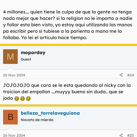
uno en el que entrevista a un tipo que tiene un chisme de
esos. No creo que conozcais a muchos de esos, por eso te lo
4 millones.... quien tiene la culpa de que la gente no tenga
recomiendo.
nada mejor que hacer? si la religion no le importa a nadie
y follar esta bien visto, yo estoy aqui utilizando las manos
pa escribir pero si tubiese a la parienta a mano me la
follaba. Ya lei el articulo hace tiempo.
moporday
M
Guest
26 Nov 2004
#24
JOJOJOJO que cara se le esta quedando al nicky con la
traicion del empollon ....muyyy bueno sin duda.. que se
joda
belleza_torrelaveguiana
B
Novato de mierda
26 Nov 2004
#25