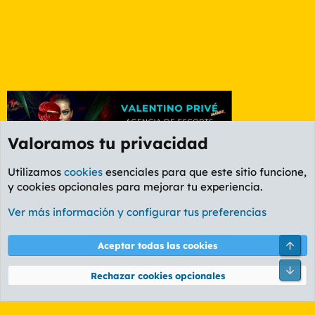
Valoramos tu privacidad
Utilizamos
cookies
esenciales para que este sitio funcione,
y cookies opcionales para mejorar tu experiencia.
Foro General
Ver más información y configurar tus preferencias
Cookies
PL OLDSTYLE AMARILLO
Cambiar fuente
Español (ES)
Arri
Aceptar todas las cookies
Contáctanos
Términos y reglas
Política de privacidad
Ayuda
R
Pie
S
Rechazar cookies opcionales
S
®
Community platform by XenForo
© 2010-2026 XenForo Ltd.