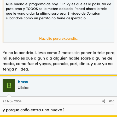
Que bueno el programa de hoy. El niky es que es la polla. Va de
puto amo y TODOS se la meten doblada. Poned ahora la tele
que le vana a dar la ultima sorpresa. El video de Jonatan
silbandole como un perrito no tiene desperdicio.
Haz clic para expandir...
¿QUE ESTAIS HABLANDO DE SALVADOR?....QUE PENA
Yo no lo pondria. Llevo como 2 meses sin poner la tele porq
mi sueño es que algun dia alguien hable sobre alguine de
moda, como fue el yoyas, pocholo, pozi, dinio. y que yo no
tenga ni idea.
bmsv
B
Clásico
25 Nov 2004
#16
y porque coño entra una nueva?