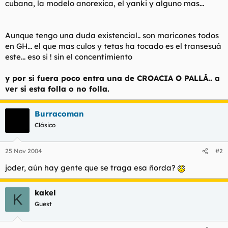
cubana, la modelo anorexica, el yanki y alguno mas...
t
o
e
m
a
Aunque tengo una duda existencial.. son maricones todos
en GH... el que mas culos y tetas ha tocado es el transesuá
este... eso si ! sin el concentimiento
y por si fuera poco entra una de CROACIA O PALLÁ.. a
ver si esta folla o no folla.
Burracoman
Clásico
25 Nov 2004
#2
joder, aún hay gente que se traga esa ñorda?
kakel
K
Guest