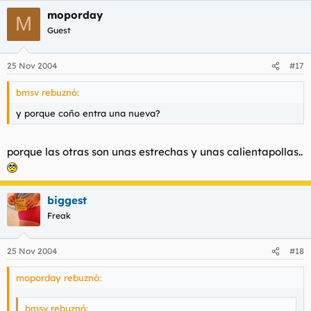
moporday
M
Guest
25 Nov 2004
#17
bmsv rebuznó:
y porque coño entra una nueva?
porque las otras son unas estrechas y unas calientapollas..
biggest
Freak
25 Nov 2004
#18
moporday rebuznó:
bmsv rebuznó: