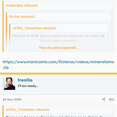
moporday rebuznó:
Richal rebuznó:
xxThe_ChoseNxx rebuznó:
Para mi el Nicki ese es como una vaca con un casco de
vickingo
Haz clic para expandir...
Haz clic para expandir...
El mineralismo vallegaaaaar
Haz clic para expandir...
https://www.manicomic.com/ficheros/videos/mineralismo
jaja no sabras donde bajar el video donde sale el loco este
.zip
diciendo la famosa frase no??.. es la bomba.. cuando lo vi en el
chow de flo me estuve riendo como 10 min yo soo
frenillo
I'll be ready...
26 Nov 2004
#21
xxThe_ChoseNxx rebuznó: