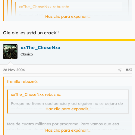
xxThe_ChoseNxx rebuznó:
Para mi el Nicki ese es como una vaca con un casco
Haz clic para expandir...
de vickingo
Haz clic para expandir...
Haz clic para expandir...
Ole ole. es ustd un crack!!
El mineralismo vallegaaaaar
Haz clic para expandir...
https://www.manicomic.com/ficheros/videos/mineralismo.zip
xxThe_ChoseNxx
jaja no sabras donde bajar el video donde sale el loco este
Clásico
diciendo la famosa frase no??.. es la bomba.. cuando lo vi
en el chow de flo me estuve riendo como 10 min yo soo
26 Nov 2004
#23
frenillo rebuznó:
xxThe_ChoseNxx rebuznó:
Porque no tienen audiaencia y asi alguien no se dejara de
verloo porque quiere conocer a la nueva imbecil en si.
Haz clic para expandir...
Mas de cuatro millones por programa. Pero vamos que esa
cifra la sacan de estadisticas, cogiendo una pequeña muestra
Haz clic para expandir...
de la poblacion. Si buscas entre los articulos de Torbe, veras