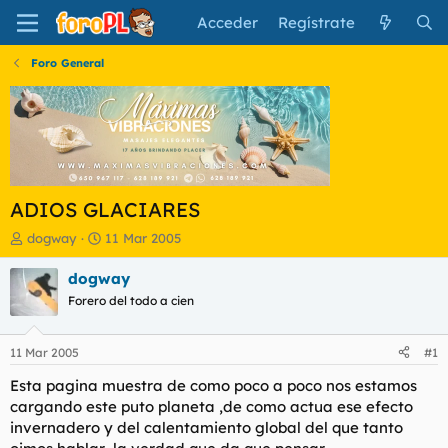
Acceder
Regístrate
Foro General
ADIOS GLACIARES
I
F
dogway
11 Mar 2005
n
e
i
c
dogway
c
h
Forero del todo a cien
i
a
a
d
d
e
11 Mar 2005
#1
o
i
r
n
Esta pagina muestra de como poco a poco nos estamos
d
i
cargando este puto planeta ,de como actua ese efecto
e
c
invernadero y del calentamiento global del que tanto
l
i