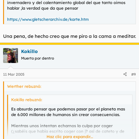
invernadero y del calentamiento global del que tanto oimos
hablar ,la verdad que da que pensar
https://www.gletscherarchiv.de/karte.htm
Una pena, de hecho creo que me piro a la cama a meditar.
Kokillo
Muerto por dentro
11 Mar 2005
#9
Werther rebuznó:
Kokillo rebuznó:
Es absurdo pensar que podemos pasar por el planeta mas
de 6.000 millones de humanos sin crear consecuencias.
Mientras unos intentan echarnos la culpa por coger
(¿sabéis que había escrito coger con j? así de cateto y de
Haz clic para expandir...
subnormal soy) el coche, el transporte publico cada vez es