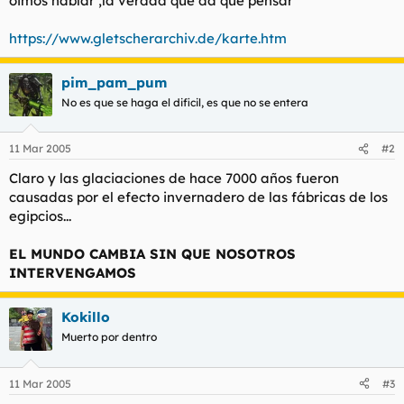
oimos hablar ,la verdad que da que pensar
t
o
e
https://www.gletscherarchiv.de/karte.htm
m
a
pim_pam_pum
No es que se haga el dificil, es que no se entera
11 Mar 2005
#2
Claro y las glaciaciones de hace 7000 años fueron
causadas por el efecto invernadero de las fábricas de los
egipcios...
EL MUNDO CAMBIA SIN QUE NOSOTROS
INTERVENGAMOS
Kokillo
Muerto por dentro
11 Mar 2005
#3