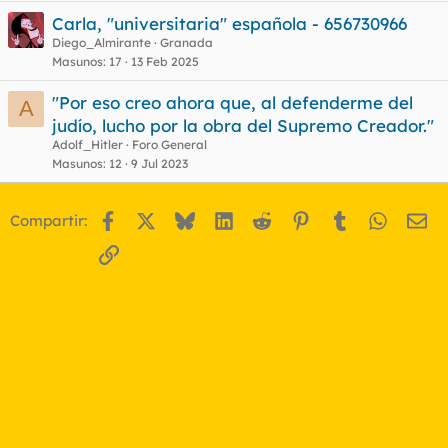
Carla, "universitaria" española - 656730966
Diego_Almirante
Granada
Masunos
17
13 Feb 2025
"Por eso creo ahora que, al defenderme del
A
judío, lucho por la obra del Supremo Creador."
Adolf_Hitler
Foro General
Masunos
12
9 Jul 2023
Facebook
X
Bluesky
LinkedIn
Reddit
Pinterest
Tumblr
WhatsA
Em
Compartir:
Enlace