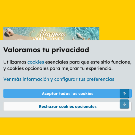
Valoramos tu privacidad
Utilizamos
cookies
esenciales para que este sitio funcione,
y cookies opcionales para mejorar tu experiencia.
Foro General
Ver más información y configurar tus preferencias
Cookies
PL OLDSTYLE AMARILLO
Cambiar fuente
Español (ES)
Arri
Aceptar todas las cookies
Contáctanos
Términos y reglas
Política de privacidad
Ayuda
R
Pie
S
Rechazar cookies opcionales
S
®
Community platform by XenForo
© 2010-2026 XenForo Ltd.