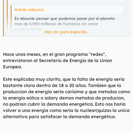
Kokillo rebuznó:
Es absurdo pensar que podemos pasar por el planeta
mas de 6.000 millones de humanos sin crear
consecuencias.
Haz clic para expandir...
Mientras unos intentan echarnos la culpa por coger
Haz clic para expandir...
(¿sabéis que había escrito coger con j? así de cateto y
de subnormal soy) el coche, el transporte publico cada
Hace unos meses, en el gran programa "redes",
vez es mas caro... pues muy bien. Seguiré cojiendo el
Haz clic para expandir...
No es cuestión de gastar. Es de que merezca la pena o no. Me
entrevistaron al Secretario de Energia de la Union
coche y jodiendo el planeta.
quieren hacer culpable de algo a lo que ellos no colaboran a
Europea.
¿Acaso lo que tú gastes vale más que el planeta,
frenar, asi que... por qué voy a hacerlo yo? Ellos tienen los
ignorante?
medios y no hacen nada. Que cambien el petroleo por
Este explicaba muy clarito, que la falta de energia seria
hidrogeno. Las centrales nucleares por placas solares y
bastante clara dentro de 18 a 20 años. Tambien que la
molinos, y que sea rentable. PERO NO LO HACEN. NO ES
produccion de energia seria carisima y que metodos como
CULPA MIA.
la energia eólica o solary demas metodos de producion,
Y ahora explica eso de ignorante.
no podrian cubrir la demanda energética. Esto nos haría
volver a una energia como sería la nuclear(quizas la unica
En unos dias he pasado de Sabio de Hortaleza a ignorante. No
alternativa para satisfacer la demanda energética.
somos nadie!