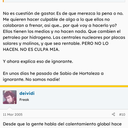
mas caro... pues muy bien. Seguiré cojiendo el coche y
jodiendo el planeta.
Haz clic para expandir...
No es cuestión de gastar. Es de que merezca la pena o no.
¿Acaso lo que tú gastes vale más que el planeta, ignorante?
Me quieren hacer culpable de algo a lo que ellos no
colaboran a frenar, asi que... por qué voy a hacerlo yo?
Ellos tienen los medios y no hacen nada. Que cambien el
petroleo por hidrogeno. Las centrales nucleares por placas
solares y molinos, y que sea rentable. PERO NO LO
HACEN. NO ES CULPA MIA.
Y ahora explica eso de ignorante.
En unos dias he pasado de Sabio de Hortaleza a
ignorante. No somos nadie!
deividi
Freak
11 Mar 2005
#10
Desde que la gente habla del calentamiento global hace