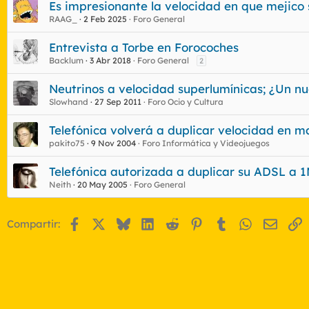
Es impresionante la velocidad en que mejico 
RAAG_
2 Feb 2025
Foro General
Entrevista a Torbe en Forocoches
Backlum
3 Abr 2018
Foro General
2
Neutrinos a velocidad superlumínicas; ¿Un nu
Slowhand
27 Sep 2011
Foro Ocio y Cultura
Telefónica volverá a duplicar velocidad en m
pakito75
9 Nov 2004
Foro Informática y Videojuegos
Telefónica autorizada a duplicar su ADSL a 
Neith
20 May 2005
Foro General
Facebook
X
Bluesky
LinkedIn
Reddit
Pinterest
Tumblr
WhatsApp
Email
E
Compartir: