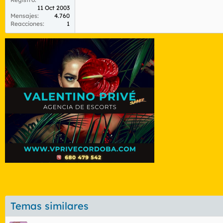
11 Oct 2003
Mensajes
4.760
Reacciones
1
Temas similares