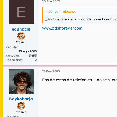
20 Ene 2005
E
invanvan rebuznó:
¿Podrías pasar el link donde pone la notic
www.adslforever.com
edunacle
Clásico
Registro
25 Ago 2003
Mensajes
3.653
Reacciones
0
21 Ene 2005
Pos de estos de telefonica......no se si cr
Boykoborja
Clásico
Registro