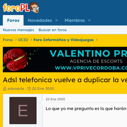
Foros
Novedades
Miembros
Nuevos mensajes
Buscar en foros
Foros
OCIO
Foro Informática y Videojuegos
Adsl telefonica vuelve a duplicar la 
I
F
edunacle
20 Ene 2005
n
e
i
c
20 Ene 2005
c
E
h
Lo que yo me pregunto es lo que harán 
i
a
a
d
d
e
o
i