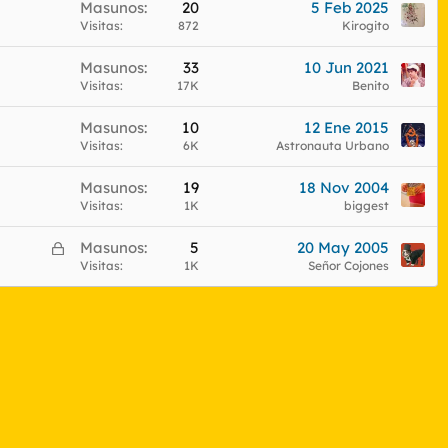
Masunos
20
5 Feb 2025
Visitas
872
Kirogito
Masunos
33
10 Jun 2021
Visitas
17K
Benito
Masunos
10
12 Ene 2015
Visitas
6K
Astronauta Urbano
Masunos
19
18 Nov 2004
Visitas
1K
biggest
C
Masunos
5
20 May 2005
e
Visitas
1K
Señor Cojones
r
r
a
d
o