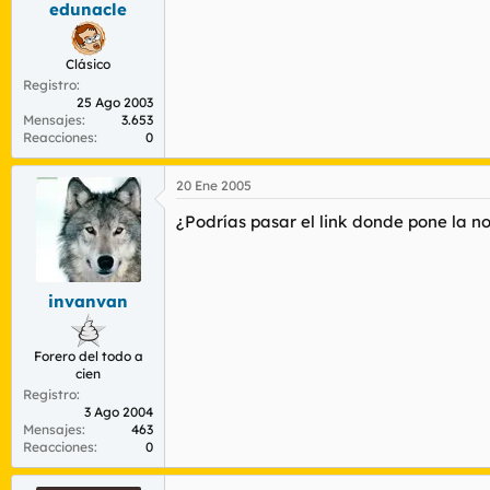
edunacle
r
n
d
i
e
c
Clásico
l
i
Registro
t
o
25 Ago 2003
e
Mensajes
3.653
m
Reacciones
0
a
20 Ene 2005
¿Podrías pasar el link donde pone la no
invanvan
Forero del todo a
cien
Registro
3 Ago 2004
Mensajes
463
Reacciones
0