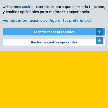
Utilizamos
cookies
esenciales para que este sitio funcione,
y cookies opcionales para mejorar tu experiencia.
Foro Rapiñas
Ver más información y configurar tus preferencias
Cookies
PL OLDSTYLE AMARILLO
Cambiar fuente
Español (ES)
Arri
Aceptar todas las cookies
Contáctanos
Términos y reglas
Política de privacidad
Ayuda
R
Pie
S
Rechazar cookies opcionales
S
®
Community platform by XenForo
© 2010-2026 XenForo Ltd.