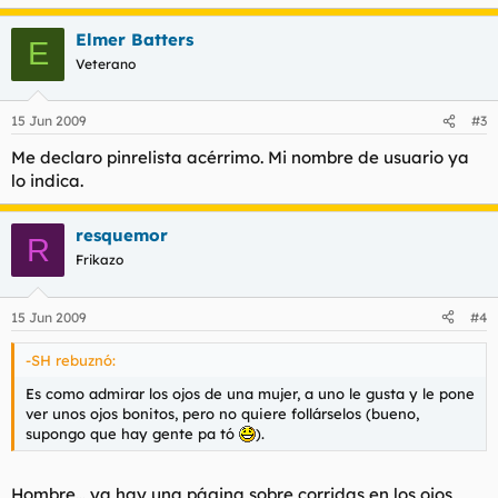
Elmer Batters
E
Veterano
15 Jun 2009
#3
Me declaro pinrelista acérrimo. Mi nombre de usuario ya
lo indica.
resquemor
R
Frikazo
15 Jun 2009
#4
-SH rebuznó:
Es como admirar los ojos de una mujer, a uno le gusta y le pone
ver unos ojos bonitos, pero no quiere follárselos (bueno,
supongo que hay gente
pa tó
).
Hombre... ya hay una página sobre corridas en los ojos,