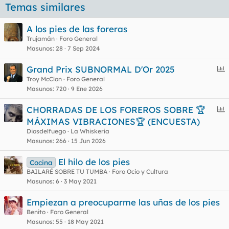
Temas similares
A los pies de las foreras
Trujamán
Foro General
Masunos
28
7 Sep 2024
E
Grand Prix SUBNORMAL D'Or 2025
n
Troy McClon
Foro General
Masunos
720
9 Ene 2026
c
u
E
CHORRADAS DE LOS FOREROS SOBRE 🏆
e
n
MÁXIMAS VIBRACIONES🏆 (ENCUESTA)
s
c
Diosdelfuego
La Whiskería
t
u
Masunos
266
15 Jun 2026
e
El hilo de los pies
s
Cocina
BAILARÉ SOBRE TU TUMBA
Foro Ocio y Cultura
t
Masunos
6
3 May 2021
Empiezan a preocuparme las uñas de los pies
Benito
Foro General
Masunos
55
18 May 2021