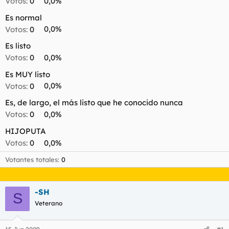
Votos:
0
0,0%
t
o
e
Es normal
m
Votos:
0
0,0%
a
Es listo
Votos:
0
0,0%
Es MUY listo
Votos:
0
0,0%
Es, de largo, el más listo que he conocido nunca
Votos:
0
0,0%
HIJOPUTA
Votos:
0
0,0%
Votantes totales
0
-SH
S
Veterano