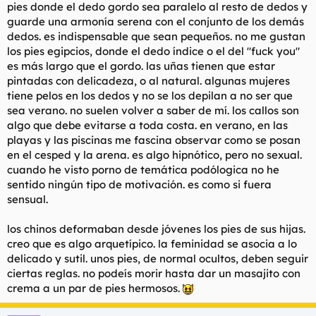
pies donde el dedo gordo sea paralelo al resto de dedos y
guarde una armonía serena con el conjunto de los demás
dedos. es indispensable que sean pequeños. no me gustan
los pies egipcios, donde el dedo índice o el del "fuck you"
es más largo que el gordo. las uñas tienen que estar
pintadas con delicadeza, o al natural. algunas mujeres
tiene pelos en los dedos y no se los depilan a no ser que
sea verano. no suelen volver a saber de mí. los callos son
algo que debe evitarse a toda costa. en verano, en las
playas y las piscinas me fascina observar como se posan
en el cesped y la arena. es algo hipnótico, pero no sexual.
cuando he visto porno de temática podólogica no he
sentido ningún tipo de motivación. es como si fuera
sensual.
los chinos deformaban desde jóvenes los pies de sus hijas.
creo que es algo arquetípico. la feminidad se asocia a lo
delicado y sutil. unos pies, de normal ocultos, deben seguir
ciertas reglas. no podeís morir hasta dar un masajito con
crema a un par de pies hermosos.