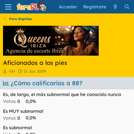
Acceder
Regístrate
Foro Rapiñas
Aficionados a los pies
I
F
-SH
15 Jun 2009
n
e
i
¿Cómo calificarías a 88?
c
c
h
i
a
Es, de largo, el más subnormal que he conocido nunca
a
d
Votos:
0
0,0%
d
e
o
i
Es MUY subnormal
r
n
Votos:
0
0,0%
d
i
e
c
Es subnormal
l
i