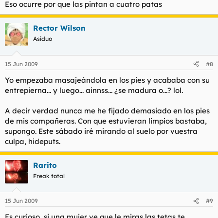
Eso ocurre por que las pintan a cuatro patas
Rector Wilson
Asiduo
15 Jun 2009
#8
Yo empezaba masajeándola en los pies y acababa con su
entrepierna... y luego... ainnss... ¿se madura o...? lol.
A decir verdad nunca me he fijado demasiado en los pies
de mis compañeras. Con que estuvieran limpios bastaba,
supongo. Este sábado iré mirando al suelo por vuestra
culpa, hideputs.
Rarito
Freak total
15 Jun 2009
#9
Es curioso, si una mujer ve que le miras las tetas te