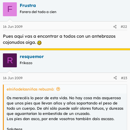
Frustra
F
Forero del todo a cien
16 Jun 2009
#22
Pues aqui vas a encontrar a todos con un antebrazos
cojonudos oiga.
resquemor
R
Frikazo
16 Jun 2009
#23
elniñodelasniñas rebuznó:
Os merecéis lo peor de esta vida. No hay cosa más asquerosa
que unos pies que llevan años y años soportando el peso de
todo un cuerpo. De ahí sólo puede salir olores fatuos, y durezas
que aguantarían la embestida de un cruzado.
Los pies dan asco, por ende vosotros también dais ascazo.
Salutens.