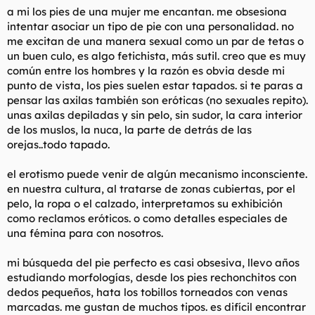
a mi los pies de una mujer me encantan. me obsesiona
intentar asociar un tipo de pie con una personalidad. no
me excitan de una manera sexual como un par de tetas o
un buen culo, es algo fetichista, más sutil. creo que es muy
común entre los hombres y la razón es obvia desde mi
punto de vista, los pies suelen estar tapados. si te paras a
pensar las axilas también son eróticas (no sexuales repito).
unas axilas depiladas y sin pelo, sin sudor, la cara interior
de los muslos, la nuca, la parte de detrás de las
orejas..todo tapado.
el erotismo puede venir de algún mecanismo inconsciente.
en nuestra cultura, al tratarse de zonas cubiertas, por el
pelo, la ropa o el calzado, interpretamos su exhibición
como reclamos eróticos. o como detalles especiales de
una fémina para con nosotros.
mi búsqueda del pie perfecto es casi obsesiva, llevo años
estudiando morfologías, desde los pies rechonchitos con
dedos pequeños, hata los tobillos torneados con venas
marcadas. me gustan de muchos tipos. es difícil encontrar