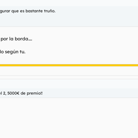
urar que es bastante truño.
por la borda....
o según tu.
l 2, 5000€ de premio!!