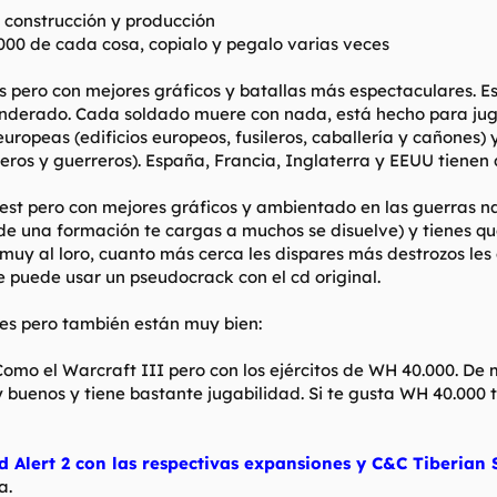
e construcción y producción
0000 de cada cosa, copialo y pegalo varias veces
s pero con mejores gráficos y batallas más espectaculares. E
banderado. Cada soldado muere con nada, está hecho para jug
europeas (edificios europeos, fusileros, caballería y cañones) 
ros y guerreros). España, Francia, Inglaterra y EEUU tienen di
st pero con mejores gráficos y ambientado en las guerras na
i de una formación te cargas a muchos se disuelve) y tienes
muy al loro, cuanto más cerca les dispares más destrozos les
e puede usar un pseudocrack con el cd original.
es pero también están muy bien:
 Como el Warcraft III pero con los ejércitos de WH 40.000. De 
uy buenos y tiene bastante jugabilidad. Si te gusta WH 40.00
Alert 2 con las respectivas expansiones y C&C Tiberian
a.