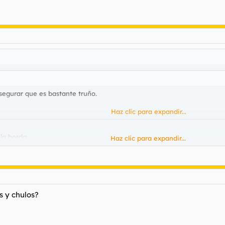
egurar que es bastante truño.
Haz clic para expandir...
a borda....
Haz clic para expandir...
egún tu.
s y chulos?