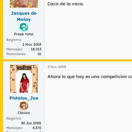
r
n
Caca de la vaca.
d
i
Jacques de
e
c
l
i
Molay
t
o
e
m
Freak total
a
Registro
2 Nov 2003
Mensajes
18.013
Reacciones
16
3 Nov 2005
Ahora lo que hay es una competicion co
Pistolas_Joe
Clásico
Registro
30 Jun 2005
Mensajes
4.370