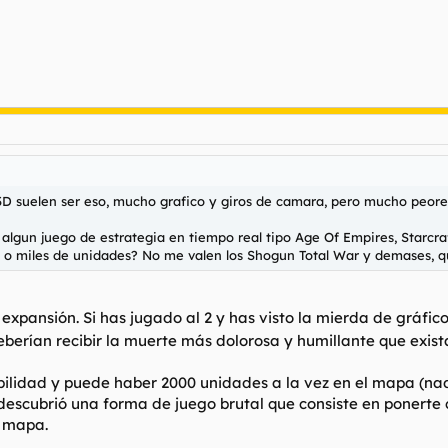
 3D suelen ser eso, mucho grafico y giros de camara, pero mucho peores
lgun juego de estrategia en tiempo real tipo Age Of Empires, Starcr
 o miles de unidades? No me valen los Shogun Total War y demases, qui
 expansión. Si has jugado al 2 y has visto la mierda de gráfico
erían recibir la muerte más dolorosa y humillante que exist
bilidad y puede haber 2000 unidades a la vez en el mapa (n
escubrió una forma de juego brutal que consiste en ponerte 
l mapa.