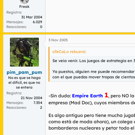
Freak
Registro
31 Mar 2004
Mensajes
6.029
Reacciones
0
3 Nov 2005
oTeCaLo rebuznó:
Se veia venir. Los juegos de estrategia en
Ya puestos, alguien me puede recomendar a
pim_pam_pum
con el que puedas mover tropas de cientos
No es que se haga
el dificil, es que no
se entera
Registro
1
-Sin duda:
Empire Earth
, pero NO la
21 Nov 2004
empresa (Mad Doc), cuyos miembros deb
Mensajes
7.354
Reacciones
2
Es algo antiguo pero tiene mucha juga
como está de moda ahora), un colega d
bombarderos nucleares y petar todo e