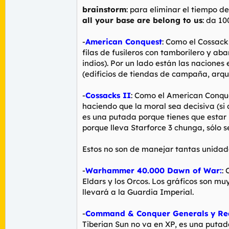
brainstorm
: para eliminar el tiempo d
all your base are belong to us
: da 1
-
American Conquest
: Como el Cossack
filas de fusileros con tamborilero y a
indios). Por un lado están las naciones 
(edificios de tiendas de campaña, arque
-
Cossacks II
: Como el American Conque
haciendo que la moral sea decisiva (s
es una putada porque tienes que estar 
porque lleva Starforce 3 chunga, sólo s
Estos no son de manejar tantas unidad
-
Warhammer 40.000 Dawn of War:
:
Eldars y los Orcos. Los gráficos son m
llevará a la Guardia Imperial.
-
Command & Conquer Generals y Red 
Tiberian Sun no va en XP, es una putad