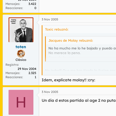
Mensajes
3.422
Reacciones
0
3 Nov 2005
Toxic rebuznó:
Jacques de Molay rebuznó:
toten
No ha mucho me lo he bajado y puedo as
No merece la pena.
Caca de la vaca.
Clásico
Registro
29 Nov 2004
No jodas!!! Que me has tirado la ilusion por l
Mensajes
2.325
Reacciones
1
Idem, explicate molay!! :cry:
Anda cuenta algo, di porque es tan malo s
3 Nov 2005
H
Un dia d estos partida al age 2 no puta