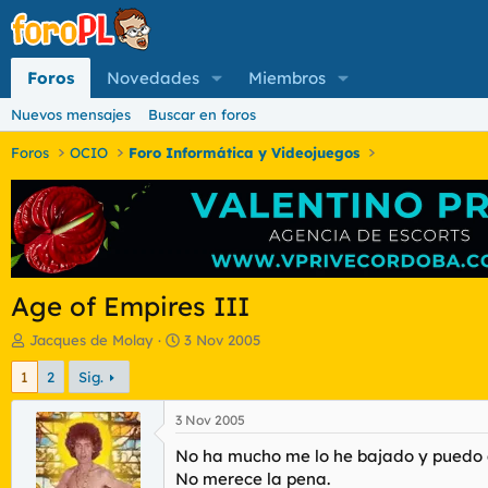
Foros
Novedades
Miembros
Nuevos mensajes
Buscar en foros
Foros
OCIO
Foro Informática y Videojuegos
Age of Empires III
I
F
Jacques de Molay
3 Nov 2005
n
e
1
2
Sig.
i
c
c
h
i
a
3 Nov 2005
a
d
No ha mucho me lo he bajado y puedo 
d
e
o
i
No merece la pena.