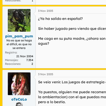
Reacciones
1
3 Nov 2005
¿Ya ha salido en español?
Sin haber jugado pero viendo que dicen
pim_pam_pum
Me cago en su puta madre, ¿ahora son i
No es que se haga
agua?
el dificil, es que no
se entera
Registro
21 Nov 2004
Mensajes
7.354
Reacciones
2
3 Nov 2005
Se veia venir. Los juegos de estrategia
Ya puestos, alguien me puede recomend
la ambientacion) con el que puedas mo
oTeCaLo
pero a lo bestia.