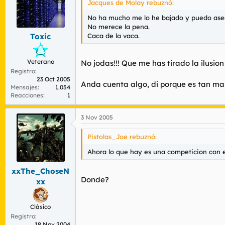
Jacques de Molay rebuznó:
No ha mucho me lo he bajado y puedo aseg
No merece la pena.
Caca de la vaca.
Toxic
Veterano
No jodas!!! Que me has tirado la ilusion 
Registro
23 Oct 2005
Anda cuenta algo, di porque es tan mal
Mensajes
1.054
Reacciones
1
3 Nov 2005
Pistolas_Joe rebuznó:
Ahora lo que hay es una competicion con e
xxThe_ChoseN
Donde?
xx
Clásico
Registro
18 Nov 2004