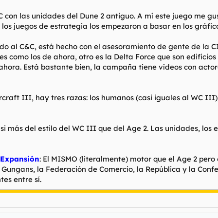
C con las unidades del Dune 2 antiguo. A mí este juego me gu
os juegos de estrategia los empezaron a basar en los gráficos
ido al C&C, está hecho con el asesoramiento de gente de la CI
es como los de ahora, otro es la Delta Force que son edificios 
e ahora. Está bastante bien, la campaña tiene vídeos con acto
craft III, hay tres razas: los humanos (casi iguales al WC III
asi más del estilo del WC III que del Age 2. Las unidades, los
 Expansión
: El MISMO (literalmente) motor que el Age 2 pero 
s Gungans, la Federación de Comercio, la República y la Conf
es entre sí.