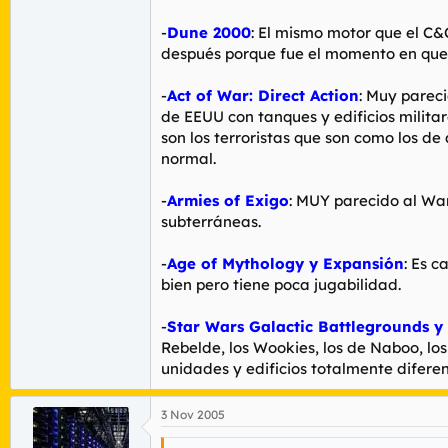
-
Dune 2000
: El mismo motor que el C&
después porque fue el momento en que l
-
Act of War: Direct Action
: Muy parec
de EEUU con tanques y edificios militar
son los terroristas que son como los d
normal.
-
Armies of Exigo
: MUY parecido al War
subterráneas.
-
Age of Mythology y Expansión
: Es c
bien pero tiene poca jugabilidad.
-
Star Wars Galactic Battlegrounds y
Rebelde, los Wookies, los de Naboo, lo
unidades y edificios totalmente diferent
3 Nov 2005