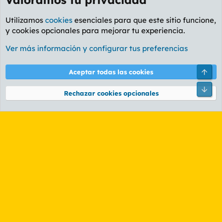
Utilizamos
cookies
esenciales para que este sitio funcione,
y cookies opcionales para mejorar tu experiencia.
Foro General
Ver más información y configurar tus preferencias
Cookies
PL OLDSTYLE AMARILLO
Cambiar fuente
Español (ES)
Arri
Aceptar todas las cookies
Contáctanos
Términos y reglas
Política de privacidad
Ayuda
R
Pie
S
Rechazar cookies opcionales
S
®
Community platform by XenForo
© 2010-2026 XenForo Ltd.