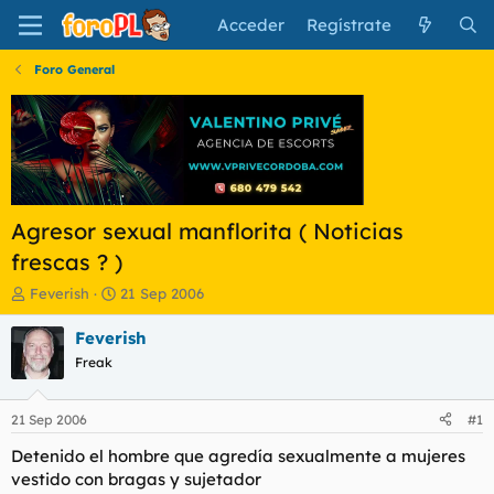
Acceder
Regístrate
Foro General
Agresor sexual manflorita ( Noticias
frescas ? )
I
F
Feverish
21 Sep 2006
n
e
i
c
Feverish
c
h
Freak
i
a
a
d
d
e
21 Sep 2006
#1
o
i
r
n
Detenido el hombre que agredía sexualmente a mujeres
d
i
vestido con bragas y sujetador
e
c