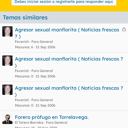
Debes iniciar sesión o registrarte para responder aquí.
Temas similares
Agresor sexual manflorita ( Noticias frescas
e
? )
r
Feverish
Foro General
r
Masunos
6
21 Sep 2006
Agresor sexual manflorita ( Noticias frescas ?
)
o
Feverish
Foro General
Masunos
0
21 Sep 2006
Agresor sexual manflorita ( Noticias frescas ?
)
Feverish
Foro General
Masunos
0
21 Sep 2006
Forero prófugo en Torrelavega.
El Torero Borroka
Foro General
Masunos
15
20 Sep 2006