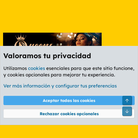
Valoramos tu privacidad
Utilizamos
cookies
esenciales para que este sitio funcione,
y cookies opcionales para mejorar tu experiencia.
Foro General
Ver más información y configurar tus preferencias
Cookies
PL OLDSTYLE AMARILLO
Cambiar fuente
Español (ES)
Arri
Aceptar todas las cookies
Contáctanos
Términos y reglas
Política de privacidad
Ayuda
R
Pie
S
Rechazar cookies opcionales
S
®
Community platform by XenForo
© 2010-2026 XenForo Ltd.