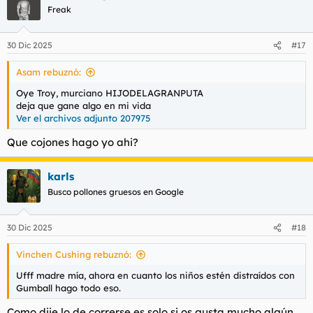
c
Freak
i
o
n
30 Dic 2025
#17
e
s
Asam rebuznó:
:
Oye Troy, murciano HIJODELAGRANPUTA
deja que gane algo en mi vida
Ver el archivos adjunto 207975
Que cojones hago yo ahi?
karls
Busco pollones gruesos en Google
30 Dic 2025
#18
Vinchen Cushing rebuznó:
Ufff madre mía, ahora en cuanto los niños estén distraídos con
Gumball hago todo eso.
Como dije lo de correrse es solo si os gusta mucho algún