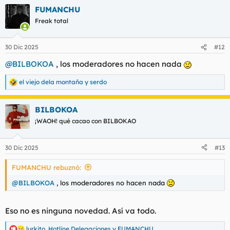
a
FUMANCHU
c
c
Freak total
i
o
n
30 Dic 2025
#12
e
s
@BILBOKOA
, los moderadores no hacen nada
:
el viejo dela montaña
y
serdo
R
e
a
BILBOKOA
c
c
¡WAOH! qué cacao con BILBOKAO
i
o
n
30 Dic 2025
#13
e
s
FUMANCHU rebuznó:
:
@BILBOKOA
, los moderadores no hacen nada
Eso no es ninguna novedad. Así va todo.
lurkito
,
Hotline Delegaciones
y
FUMANCHU