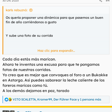
30 Dic 2025
#4
si alguien se corre mucho etc)
karls rebuznó:
Bueno empiezo yo, me he corrido con esta foto que ha puesto
@miliu
Os quería proponer una dinámica para que pasemos un buen
fin de año corriéndonos a gusto
Ver el archivos adjunto 207971
Ver el archivos adjunto 207972
Y sube una foto de su corrida
Ahora subo mi foto o video
Haz clic para expandir...
Al final podemos inventar algunos premios a los videos que
Cada día estás más maricon.
tengan más likes o a las mejores fotos de corridas (por ejemplo
Ahora te inventas una excusa para que te pongamos
si alguien se corre mucho etc)
fotos de nuestras corridas.
Yo creo que es mejor que convoques al foro a un Bukakke
Bueno empiezo yo, me he corrido con esta foto que ha puesto
en Astorga. Así puedes saborear la leche caliente de los
@miliu
foreros maricas como tú.
A los demás dejamos en paz, tarado
Ver el archivos adjunto 207972
VITO SCALETTA
,
Kramer99
,
Der Führer Face
y 1 persona más
R
La idea es que si alguien se corre con mi video me dé like me
e
a
mencione y suba una foto de su corrida también