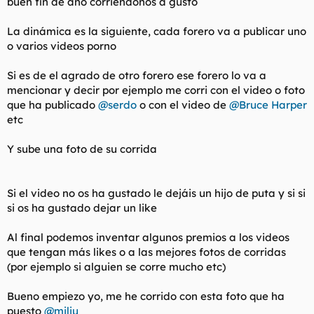
buen fin de año corriéndonos a gusto
t
o
e
m
La dinámica es la siguiente, cada forero va a publicar uno
a
o varios videos porno
Si es de el agrado de otro forero ese forero lo va a
mencionar y decir por ejemplo me corri con el video o foto
que ha publicado
@serdo
o con el video de
@Bruce Harper
etc
Y sube una foto de su corrida
Si el video no os ha gustado le dejáis un hijo de puta y si si
si os ha gustado dejar un like
Al final podemos inventar algunos premios a los videos
que tengan más likes o a las mejores fotos de corridas
(por ejemplo si alguien se corre mucho etc)
Bueno empiezo yo, me he corrido con esta foto que ha
puesto
@miliu