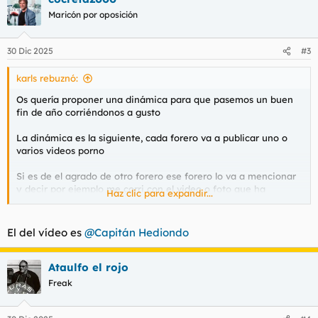
c
Maricón por oposición
i
o
n
30 Dic 2025
#3
e
s
karls rebuznó:
:
Os quería proponer una dinámica para que pasemos un buen
fin de año corriéndonos a gusto
La dinámica es la siguiente, cada forero va a publicar uno o
varios videos porno
Si es de el agrado de otro forero ese forero lo va a mencionar
y decir por ejemplo me corri con el video o foto que ha
Haz clic para expandir...
publicado
@serdo
o con el video de
@Bruce Harper
etc
Y sube una foto de su corrida
El del vídeo es
@Capitán Hediondo
Si el video no os ha gustado le dejáis un hijo de puta y si si si
Ataulfo el rojo
os ha gustado dejar un like
Freak
Al final podemos inventar algunos premios a los videos que
tengan más likes o a las mejores fotos de corridas (por ejemplo