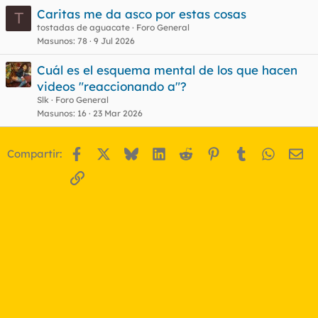
Caritas me da asco por estas cosas
T
tostadas de aguacate
Foro General
Masunos
78
9 Jul 2026
Cuál es el esquema mental de los que hacen
videos "reaccionando a"?
Slk
Foro General
Masunos
16
23 Mar 2026
Facebook
X
Bluesky
LinkedIn
Reddit
Pinterest
Tumblr
WhatsA
Em
Compartir:
Enlace