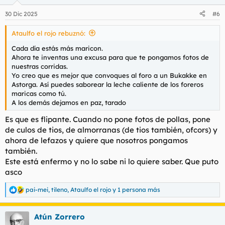
tengan más likes o a las mejores fotos de corridas (por ejemplo
si alguien se corre mucho etc)
30 Dic 2025
#6
Bueno empiezo yo, me he corrido con esta foto que ha puesto
Ataulfo el rojo rebuznó:
@miliu
Cada día estás más maricon.
Ver el archivos adjunto 207971
Ahora te inventas una excusa para que te pongamos fotos de
nuestras corridas.
Ver el archivos adjunto 207972
Yo creo que es mejor que convoques al foro a un Bukakke en
Astorga. Así puedes saborear la leche caliente de los foreros
maricas como tú.
Ahora subo mi foto o video
A los demás dejamos en paz, tarado
Es que es flipante. Cuando no pone fotos de pollas, pone
de culos de tios, de almorranas (de tios también, ofcors) y
ahora de lefazos y quiere que nosotros pongamos
también.
Este está enfermo y no lo sabe ni lo quiere saber. Que puto
asco
pai-mei
,
tileno
,
Ataulfo el rojo
y 1 persona más
R
e
a
La idea es que si alguien se corre con mi video me dé like me
Atún Zorrero
c
mencione y suba una foto de su corrida también