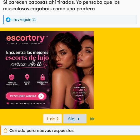
Si parecen babosas ahí tiradas. Yo pensaba que los
musculosos cagabais como una pantera
stavroguin 11
R
e
a
c
c
i
o
n
e
s
:
Último
1 de 2
Sig.
Cerrado para nuevas respuestas.