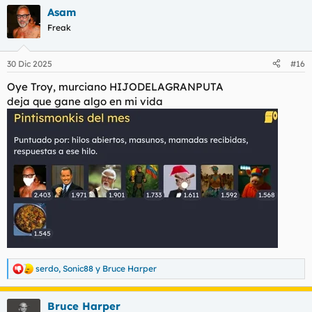
a
Asam
c
c
Freak
i
o
n
30 Dic 2025
#16
e
s
Oye Troy, murciano HIJODELAGRANPUTA
:
deja que gane algo en mi vida
serdo
,
Sonic88
y
Bruce Harper
R
e
a
Bruce Harper
c