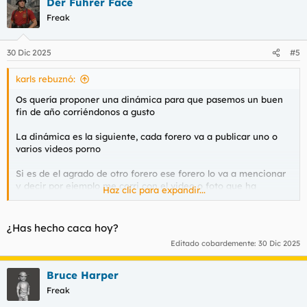
y suba una foto de su corrida también
Der Führer Face
c
c
Freak
Espero que os guste la dinámica!
i
Espero que os guste la dinámica!
o
n
30 Dic 2025
#5
e
s
karls rebuznó:
:
Os quería proponer una dinámica para que pasemos un buen
fin de año corriéndonos a gusto
La dinámica es la siguiente, cada forero va a publicar uno o
varios videos porno
Si es de el agrado de otro forero ese forero lo va a mencionar
y decir por ejemplo me corri con el video o foto que ha
Haz clic para expandir...
publicado
@serdo
o con el video de
@Bruce Harper
etc
Y sube una foto de su corrida
¿Has hecho caca hoy?
Editado cobardemente:
30 Dic 2025
Si el video no os ha gustado le dejáis un hijo de puta y si si si
os ha gustado dejar un like
Bruce Harper
Freak
Al final podemos inventar algunos premios a los videos que