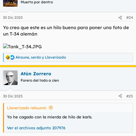
Muerto por dentro
30 Dic 2025
#24
Yo creo que este es un hilo bueno para poner una foto de
un T-34 alemán
Alraune
,
serdo
y
Llaverizado
R
e
a
Atún Zorrero
c
c
Forero del todo a cien
i
o
n
30 Dic 2025
#25
e
s
Llaverizado rebuznó:
:
Yo he cagado con la mierda de hilo de karls.
Ver el archivos adjunto 207976