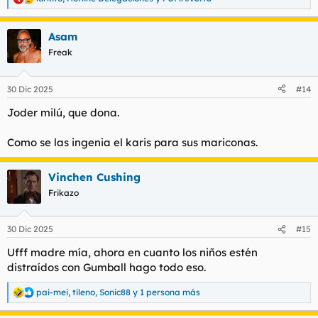
R
e
a
Asam
c
c
Freak
i
o
n
30 Dic 2025
#14
e
s
Joder milú, que dona.
:
Como se las ingenia el karis para sus mariconas.
Vinchen Cushing
Frikazo
30 Dic 2025
#15
Ufff madre mía, ahora en cuanto los niños estén
distraídos con Gumball hago todo eso.
pai-mei
,
tileno
,
Sonic88
y 1 persona más
R
e