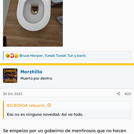
Bruce Harper
,
Tunak Tunak Tun
y
karls
R
e
a
Morzhilla
c
c
Muerto por dentro
i
o
n
30 Dic 2025
#20
e
s
BILBOKOA rebuznó:
:
Eso no es ninguna novedad. Así va todo.
Se empeiza por un gobeirno de mentirosos que no hacen