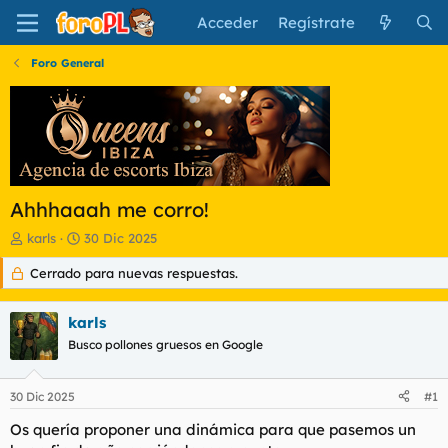
Acceder
Regístrate
Foro General
Ahhhaaah me corro!
I
F
karls
30 Dic 2025
n
e
Cerrado para nuevas respuestas.
i
c
c
h
i
a
karls
a
d
d
Busco pollones gruesos en Google
e
o
i
r
n
30 Dic 2025
#1
d
i
e
c
Os quería proponer una dinámica para que pasemos un
l
i