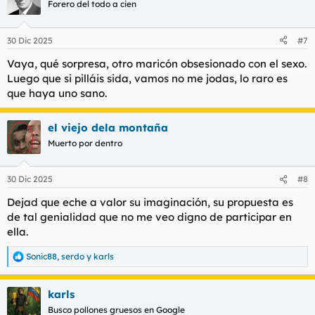
c
Forero del todo a cien
i
Espero que os guste la dinámica!
o
n
30 Dic 2025
#7
e
s
Vaya, qué sorpresa, otro maricón obsesionado con el sexo.
:
Luego que si pilláis sida, vamos no me jodas, lo raro es
que haya uno sano.
el viejo dela montaña
Muerto por dentro
30 Dic 2025
#8
Dejad que eche a valor su imaginación, su propuesta es
de tal genialidad que no me veo digno de participar en
ella.
Sonic88
,
serdo
y
karls
R
e
a
karls
c
c
Busco pollones gruesos en Google