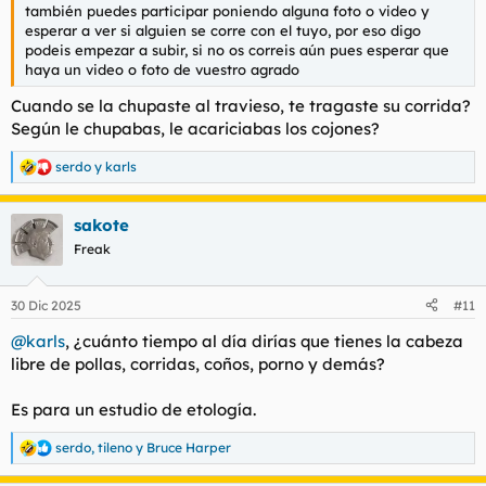
también puedes participar poniendo alguna foto o video y
esperar a ver si alguien se corre con el tuyo, por eso digo
podeis empezar a subir, si no os correis aún pues esperar que
haya un video o foto de vuestro agrado
Cuando se la chupaste al travieso, te tragaste su corrida?
Según le chupabas, le acariciabas los cojones?
serdo
y
karls
R
e
a
sakote
c
c
Freak
i
o
n
30 Dic 2025
#11
e
s
@karls
, ¿cuánto tiempo al día dirías que tienes la cabeza
:
libre de pollas, corridas, coños, porno y demás?
Es para un estudio de etología.
serdo
,
tileno
y
Bruce Harper
R
e