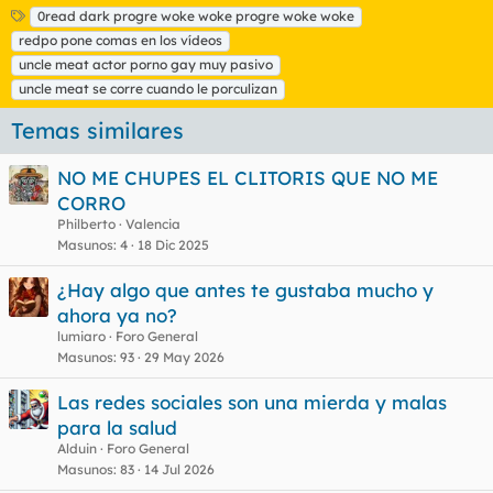
E
0read dark progre woke woke progre woke woke
t
redpo pone comas en los vídeos
i
uncle meat actor porno gay muy pasivo
q
uncle meat se corre cuando le porculizan
u
e
Temas similares
t
a
s
NO ME CHUPES EL CLITORIS QUE NO ME
CORRO
Philberto
Valencia
Masunos
4
18 Dic 2025
¿Hay algo que antes te gustaba mucho y
ahora ya no?
lumiaro
Foro General
Masunos
93
29 May 2026
Las redes sociales son una mierda y malas
para la salud
Alduin
Foro General
Masunos
83
14 Jul 2026