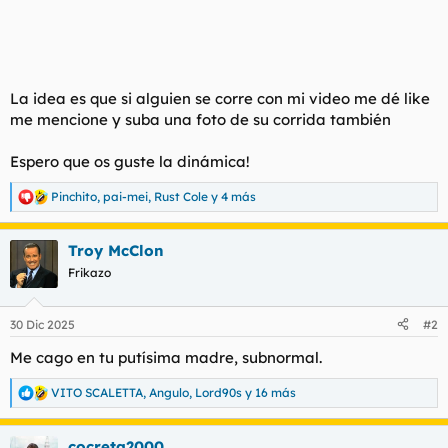
La idea es que si alguien se corre con mi video me dé like
me mencione y suba una foto de su corrida también
Espero que os guste la dinámica!
Pinchito
,
pai-mei
,
Rust Cole
y 4 más
R
e
a
Troy McClon
c
c
Frikazo
i
o
n
30 Dic 2025
#2
e
s
Me cago en tu putísima madre, subnormal.
:
VITO SCALETTA
,
Angulo
,
Lord90s
y 16 más
R
e
a
cocreta2000
c