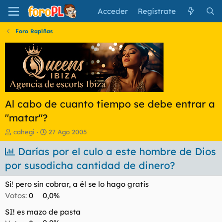
Acceder
Regístrate
Foro Rapiñas
Al cabo de cuanto tiempo se debe entrar a
"matar"?
I
F
cahegi
27 Ago 2005
n
e
i
Darías por el culo a este hombre de Dios
c
c
h
por susodicha cantidad de dinero?
i
a
a
d
Si! pero sin cobrar, a él se lo hago gratis
d
e
o
i
Votos:
0
0,0%
r
n
SI! es mazo de pasta
d
i
e
c