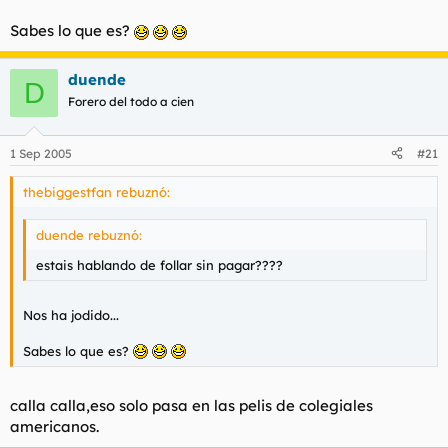
Sabes lo que es?
duende
D
Forero del todo a cien
1 Sep 2005
#21
thebiggestfan rebuznó:
duende rebuznó:
estais hablando de follar sin pagar????
Nos ha jodido...
Sabes lo que es?
calla calla,eso solo pasa en las pelis de colegiales
americanos.