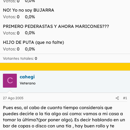
Votos:
0
0,0%
l
i
t
o
NO! Yo no soy BUJARRA
e
Votos:
0
0,0%
m
a
PRIMERO PEDERASTAS Y AHORA MARICONES???
Votos:
0
0,0%
HIJO DE PUTA (que no falte)
Votos:
0
0,0%
Votantes totales
0
cahegi
C
Veterano
27 Ago 2005
#1
Pues eso, al cabo de cuanto tiempo considerais que
puedes decirle a la tía algo así como: vamos a mi casa a
tomar la última?(por poner algo). Es decir hablando en un
bar de copas o disco con una tía , hay buen rollo y te