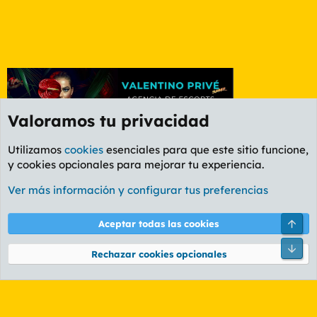
Valoramos tu privacidad
Utilizamos
cookies
esenciales para que este sitio funcione,
y cookies opcionales para mejorar tu experiencia.
Foro Rapiñas
Ver más información y configurar tus preferencias
Cookies
PL OLDSTYLE AMARILLO
Cambiar fuente
Español (ES)
Arri
Aceptar todas las cookies
Contáctanos
Términos y reglas
Política de privacidad
Ayuda
R
Pie
S
Rechazar cookies opcionales
S
®
Community platform by XenForo
© 2010-2026 XenForo Ltd.