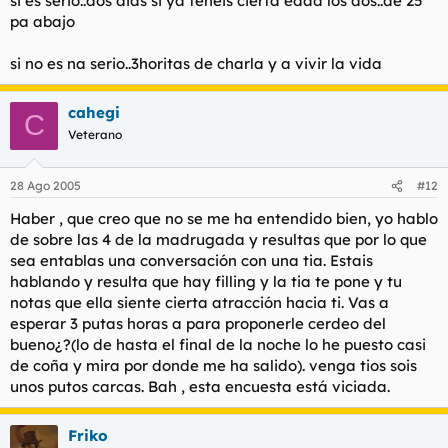
si es serio..dos dias si ya teneis cierta edad los dos..de 25
pa abajo
si no es na serio..3horitas de charla y a vivir la vida
cahegi
C
Veterano
28 Ago 2005
#12
Haber , que creo que no se me ha entendido bien, yo hablo
de sobre las 4 de la madrugada y resultas que por lo que
sea entablas una conversación con una tia. Estais
hablando y resulta que hay filling y la tia te pone y tu
notas que ella siente cierta atracción hacia ti. Vas a
esperar 3 putas horas a para proponerle cerdeo del
bueno¿?(lo de hasta el final de la noche lo he puesto casi
de coña y mira por donde me ha salido). venga tios sois
unos putos carcas. Bah , esta encuesta está viciada.
Friko