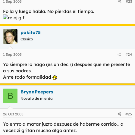
1 Sep 2005
#23
Folla y luego habla. No pierdas el tiempo.
pakito75
Clásico
1 Sep 2005
#24
Yo siempre lo hago (es un decir) después que me presente
a sus padres.
Ante todo formalidad
BryanPeepers
B
Novato de mierda
26 Oct 2005
#25
Yo entro a matar juzto dezpuez de haberme corrido... a
vecez zi gritan mucho algo antez.