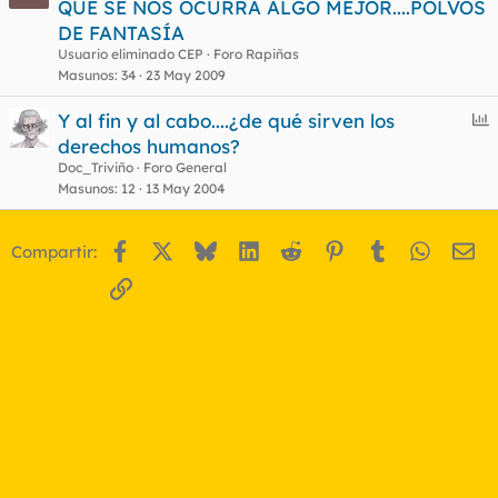
QUE SE NOS OCURRA ALGO MEJOR....POLVOS
DE FANTASÍA
Usuario eliminado CEP
Foro Rapiñas
Masunos
34
23 May 2009
E
Y al fin y al cabo....¿de qué sirven los
n
derechos humanos?
c
Doc_Triviño
Foro General
u
Masunos
12
13 May 2004
e
s
Facebook
X
Bluesky
LinkedIn
Reddit
Pinterest
Tumblr
WhatsA
Em
Compartir:
t
Enlace