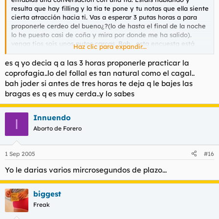
resulta que hay filling y la tia te pone y tu notas que ella siente
cierta atracción hacia ti. Vas a esperar 3 putas horas a para
proponerle cerdeo del bueno¿?(lo de hasta el final de la noche
lo he puesto casi de coña y mira por donde me ha salido).
venga tios sois unos putos carcas. Bah , esta encuesta está
Haz clic para expandir...
viciada.
es q yo decia q a las 3 horas proponerle practicar la
coprofagia..lo del follal es tan natural como el cagal..
bah joder si antes de tres horas te deja q le bajes las
bragas es q es muy cerda..y lo sabes
Innuendo
I
Aborto de Forero
1 Sep 2005
#16
Yo le darias varios mircrosegundos de plazo...
biggest
Freak