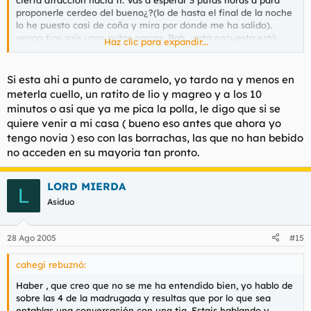
proponerle cerdeo del bueno¿?(lo de hasta el final de la noche
lo he puesto casi de coña y mira por donde me ha salido).
venga tios sois unos putos carcas. Bah , esta encuesta está
Haz clic para expandir...
viciada.
Si esta ahi a punto de caramelo, yo tardo na y menos en
meterla cuello, un ratito de lio y magreo y a los 10
minutos o asi que ya me pica la polla, le digo que si se
quiere venir a mi casa ( bueno eso antes que ahora yo
tengo novia ) eso con las borrachas, las que no han bebido
no acceden en su mayoria tan pronto.
LORD MIERDA
L
Asiduo
28 Ago 2005
#15
cahegi rebuznó:
Haber , que creo que no se me ha entendido bien, yo hablo de
sobre las 4 de la madrugada y resultas que por lo que sea
entablas una conversación con una tia. Estais hablando y