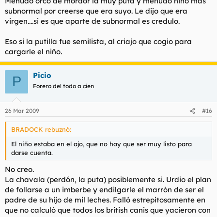
Menudo orco de mordor la muy puta y menudo niño mas
subnormal por creerse que era suyo. Le dijo que era
virgen....si es que aparte de subnormal es credulo.
Eso si la putilla fue semilista, al criajo que cogio para
cargarle el niño.
Picio
P
Forero del todo a cien
26 Mar 2009
#16
BRADOCK rebuznó:
El niño estaba en el ajo, que no hay que ser muy listo para
darse cuenta.
No creo.
La chavala (perdón, la puta) posiblemente si. Urdio el plan
de follarse a un imberbe y endilgarle el marrón de ser el
padre de su hijo de mil leches. Falló estrepitosamente en
que no calculó que todos los british canis que yacieron con