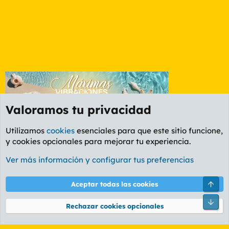
Valoramos tu privacidad
Utilizamos
cookies
esenciales para que este sitio funcione,
y cookies opcionales para mejorar tu experiencia.
Foro General
Ver más información y configurar tus preferencias
Cookies
PL OLDSTYLE AMARILLO
Cambiar fuente
Español (ES)
Arri
Aceptar todas las cookies
Contáctanos
Términos y reglas
Política de privacidad
Ayuda
R
Pie
S
Rechazar cookies opcionales
S
®
Community platform by XenForo
© 2010-2026 XenForo Ltd.