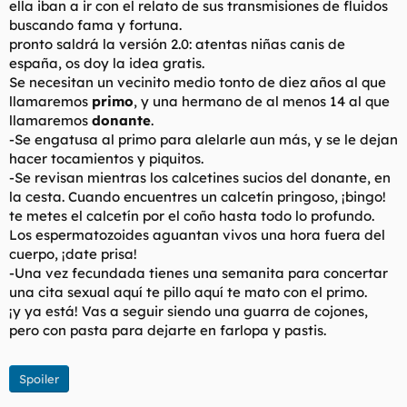
ella iban a ir con el relato de sus transmisiones de fluidos
buscando fama y fortuna.
pronto saldrá la versión 2.0: atentas niñas canis de
españa, os doy la idea gratis.
Se necesitan un vecinito medio tonto de diez años al que
llamaremos
primo
, y una hermano de al menos 14 al que
llamaremos
donante
.
-Se engatusa al primo para alelarle aun más, y se le dejan
hacer tocamientos y piquitos.
-Se revisan mientras los calcetines sucios del donante, en
la cesta. Cuando encuentres un calcetín pringoso, ¡bingo!
te metes el calcetín por el coño hasta todo lo profundo.
Los espermatozoides aguantan vivos una hora fuera del
cuerpo, ¡date prisa!
-Una vez fecundada tienes una semanita para concertar
una cita sexual aquí te pillo aquí te mato con el primo.
¡y ya está! Vas a seguir siendo una guarra de cojones,
pero con pasta para dejarte en farlopa y pastis.
Spoiler