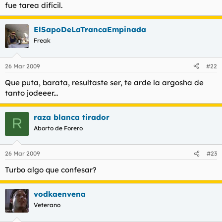
fue tarea difícil.
ElSapoDeLaTrancaEmpinada
Freak
26 Mar 2009
#22
Que puta, barata, resultaste ser, te arde la argosha de
tanto jodeeer...
raza blanca tirador
R
Aborto de Forero
26 Mar 2009
#23
Turbo algo que confesar?
vodkaenvena
Veterano