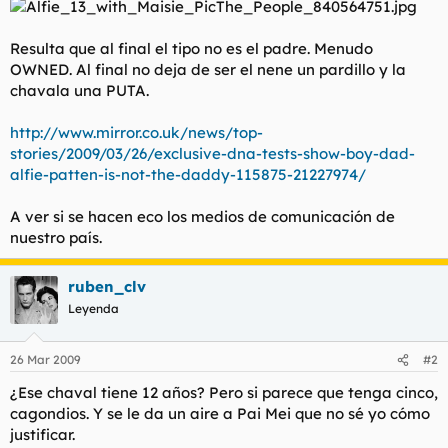
t
o
e
m
Resulta que al final el tipo no es el padre. Menudo
a
OWNED. Al final no deja de ser el nene un pardillo y la
chavala una PUTA.
http://www.mirror.co.uk/news/top-
stories/2009/03/26/exclusive-dna-tests-show-boy-dad-
alfie-patten-is-not-the-daddy-115875-21227974/
A ver si se hacen eco los medios de comunicación de
nuestro país.
ruben_clv
Leyenda
26 Mar 2009
#2
¿Ese chaval tiene 12 años? Pero si parece que tenga cinco,
cagondios. Y se le da un aire a Pai Mei que no sé yo cómo
justificar.