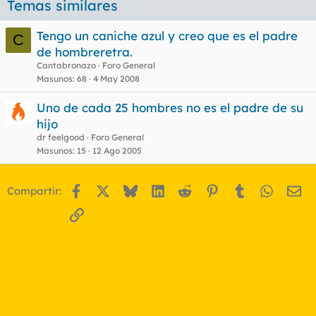
Temas similares
Tengo un caniche azul y creo que es el padre
C
de hombreretra.
Cantabronazo
Foro General
Masunos
68
4 May 2008
Uno de cada 25 hombres no es el padre de su
hijo
dr feelgood
Foro General
Masunos
15
12 Ago 2005
Facebook
X
Bluesky
LinkedIn
Reddit
Pinterest
Tumblr
WhatsA
Em
Compartir:
Enlace