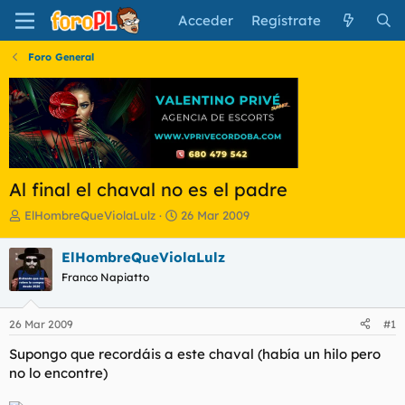
Acceder
Regístrate
Foro General
Al final el chaval no es el padre
I
F
ElHombreQueViolaLulz
26 Mar 2009
n
e
i
c
ElHombreQueViolaLulz
c
h
Franco Napiatto
i
a
a
d
d
e
26 Mar 2009
#1
o
i
r
n
Supongo que recordáis a este chaval (había un hilo pero
d
i
no lo encontre)
e
c
l
i