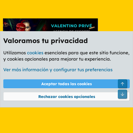
Valoramos tu privacidad
Utilizamos
cookies
esenciales para que este sitio funcione,
y cookies opcionales para mejorar tu experiencia.
Foro Ocio y Cultura
Ver más información y configurar tus preferencias
Cookies
PL OLDSTYLE AMARILLO
Cambiar fuente
Español (ES)
Arri
Aceptar todas las cookies
Contáctanos
Términos y reglas
Política de privacidad
Ayuda
R
Pie
S
Rechazar cookies opcionales
S
®
Community platform by XenForo
© 2010-2026 XenForo Ltd.