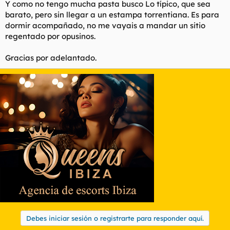
Y como no tengo mucha pasta busco Lo típico, que sea
l
i
barato, pero sin llegar a un estampa torrentiana. Es para
t
o
dormir acompañado, no me vayais a mandar un sitio
e
regentado por opusinos.
m
a
Gracias por adelantado.
Debes iniciar sesión o registrarte para responder aquí.