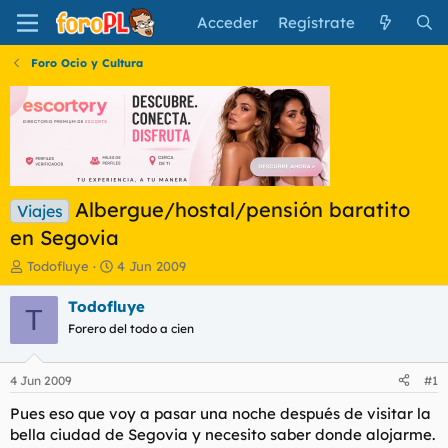
Acceder
Regístrate
Foro Ocio y Cultura
Albergue/hostal/pensión baratito
Viajes
en Segovia
I
F
Todofluye
4 Jun 2009
n
e
i
c
Todofluye
T
c
h
Forero del todo a cien
i
a
a
d
d
e
4 Jun 2009
#1
o
i
r
n
Pues eso que voy a pasar una noche después de visitar la
d
i
bella ciudad de Segovia y necesito saber donde alojarme.
e
c