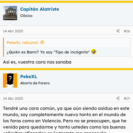
a
Capitán Alatriste
c
c
Clásico
i
o
n
14 Abr 2025
#16
e
s
PekeXL rebuznó:
:
¿Quién es Barni? Yo soy "Tipo de incógnito"
Así es, vuestra cara nos sonaba
PekeXL
Aborto de Forero
14 Abr 2025
#17
Tendré una cara común, ya que aún siendo asiduo en este
mundo, soy completamente nuevo tanto en el mundo de
los foros como en Valencia. Pero no se preocupen, que he
venido para quedarme y tanto ustedes como las buenas