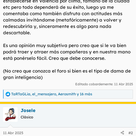
establecerse en Valencia por clima, tamaño de la ciudad
etc pero todo dependerá de su éxito, luego ya me
comentaba como también disfruta con actitudes más
calmadas invitándome (metafóricamente) a volver y
redescubrirla y, sinceramente es algo para nada
descartable.
Es una opinión muy subjetiva pero creo que si le va bien
podrá traer y atraer más compañeras y en nuestra mano
está ponérselo fácil. Creo que debe conocerse.
(No creo que conozca el foro si bien es el tipo de dama de
gran inteligencia)
Editado cobardemente:
11 Abr 2025
TaRTaGLia
,
el_mensajero
,
Aerosmith
y 16 más
R
e
a
Josele
c
c
Clásico
i
o
n
11 Abr 2025
#2
e