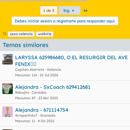
Último
1 de 3
Sig.
Debes iniciar sesión o registrarte para responder aquí.
E
sexo valencia
walkirie
t
Temas similares
i
q
u
LARYSSA 625986680, O EL RESURGIR DEL AVE
e
FENIX🐦‍🔥
t
Capitán Alatriste
Valencia
a
s
Masunos
116
21 Jul 2026
Alejandra - SxCoach 629412681
Rebujito
Córdoba
Masunos
87
23 Abr 2025
Alejandra - 671114754
Arrepentido7
Granada
Masunos
11
4 Dic 2021