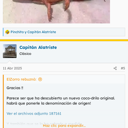
Pinchito
y
Capitán Alatriste
R
e
a
Capitán Alatriste
c
c
Clásico
i
o
n
11 Abr 2025
#5
e
s
ElZorro rebuznó:
:
Gracias !!
Parece ser que ha descubierto un nuevo coco-drilo original.
habrá que ponerle la denominación de origen!
Ver el archivos adjunto 187161
Y también que se lo ha calzado a medida
Haz clic para expandir...