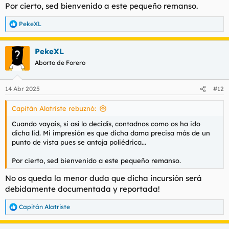
Por cierto, sed bienvenido a este pequeño remanso.
PekeXL
R
e
a
PekeXL
c
c
Aborto de Forero
i
o
n
14 Abr 2025
#12
e
s
Capitán Alatriste rebuznó:
:
Cuando vayais, si así lo decidís, contadnos como os ha ido
dicha lid. Mi impresión es que dicha dama precisa más de un
punto de vista pues se antoja poliédrica...
Por cierto, sed bienvenido a este pequeño remanso.
No os queda la menor duda que dicha incursión será
debidamente documentada y reportada!
Capitán Alatriste
R
e
a