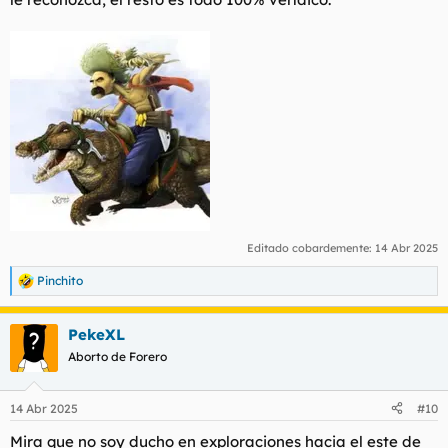
gran inteligencia)
Editado cobardemente:
14 Abr 2025
Pinchito
R
e
a
PekeXL
c
c
Aborto de Forero
i
o
n
14 Abr 2025
#10
e
s
Mira que no soy ducho en exploraciones hacia el este de
: