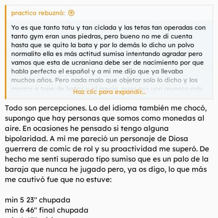
s
practico rebuznó:
:
Yo es que tanto tatu y tan ciclada y las tetas tan operadas con
tanto gym eran unas piedras, pero bueno no me di cuenta
hasta que se quito la bata y por lo demás lo dicho un polvo
normalito ella es más actitud sumisa intentando agradar pero
vamos que esta de ucraniana debe ser de nacimiento por que
habla perfecto el español y a mi me dijo que ya llevaba
muchos años. Pero nada malo que objetar solo lo dicho y los
morros a tope de botox y el precio, pues eso una muesca más
Haz clic para expandir...
sin pena ni gloria
Todo son percepciones. Lo del idioma también me chocó,
supongo que hay personas que somos como monedas al
aire. En ocasiones he pensado si tengo alguna
bipolaridad. A mí me pareció un personaje de Diosa
guerrera de comic de rol y su proactividad me superó. De
hecho me sentí superado tipo sumiso que es un palo de la
baraja que nunca he jugado pero, ya os digo, lo que más
me cautivó fue que no estuve:
min 5 23" chupada
min 6 46" final chupada