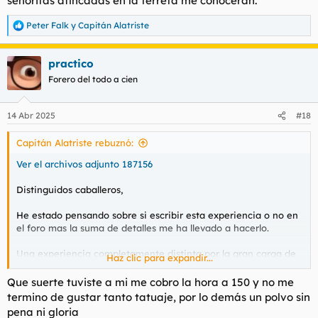
señoritas afincadas en la terreta me conocerán.
Peter Falk
y
Capitán Alatriste
R
e
a
practico
c
c
Forero del todo a cien
i
o
n
14 Abr 2025
#18
e
s
Capitán Alatriste rebuznó:
:
Ver el archivos adjunto 187156
Distinguidos caballeros,
He estado pensando sobre si escribir esta experiencia o no en
el foro mas la suma de detalles me ha llevado a hacerlo.
Una experiencia completamente distinta por la gran carga de
Haz clic para expandir...
sexualidad que conlleva una mujer del Este como es Alexandra.
La tentación me llevaba a hacer comparaciones sobre su
Que suerte tuviste a mi me cobro la hora a 150 y no me
"explosividad" pero hubieran sido completamente
termino de gustar tanto tatuaje, por lo demás un polvo sin
inapropiadas.
pena ni gloria