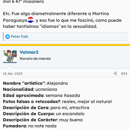
min 6 47" misionero
Etc. Fue algo diametralmente diferente a Martina
Paraguaya
. y eso fue lo que me fascinó, como puede
haber tantísimos "idiomas" en la sexualidad.
Peter Falk
R
e
a
Valmar2
c
c
Novato de mierda
i
o
n
18 Abr 2025
#23
e
s
Nombre "artístico"
: Alejandra
:
Nacionalidad
: ucraniana
Edad aproximada
: semana ñasada
Fotos falsas o retocadas?
: reales, mejor al natural
Descripción de Cara
: para mi, atractiva
Descripción de Cuerpo
: un escandalo
Descripción de Carácter
: muy bueno
Fumadora
: no note nada