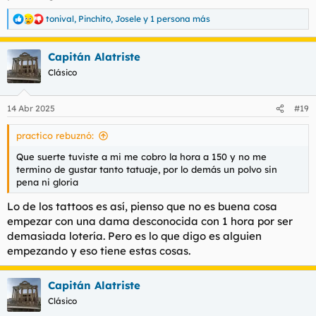
Nacionalidad: Ucrania
tonival
,
Pinchito
,
Josele
y 1 persona más
R
Forma de Contacto: Whattsapp
e
Fecha aproximada: Esta Semana
a
Telegram:
𝑨𝒍𝒆𝒙𝒂𝒏𝒅𝒓𝒂4𝒖
Capitán Alatriste
c
Lugar: C/Menorca
c
Clásico
Higiene: Perfecta
i
o
Precio: 100€ 45min
n
Edad: veintimuchos o treintaninguno?
14 Abr 2025
#19
e
Cara: Guapa,
s
Pelo: Rubio
practico rebuznó:
:
Cuerpo: Fitness total
Pecho: Operado pero atractivo
Que suerte tuviste a mi me cobro la hora a 150 y no me
Culo: Firme y prieto
termino de gustar tanto tatuaje, por lo demás un polvo sin
Piercings y tattos: Tattoos que acompañan su forma de ser.
pena ni gloria
Defectos corporales: Ese cuerpo no se lo ha dado Dios, es su
Lo de los tattoos es así, pienso que no es buena cosa
pleno y puro trabajo.
Actitud: Proactiva
empezar con una dama desconocida con 1 hora por ser
Conversación: Buena, las damas del Este son muy inteligentes.
demasiada lotería. Pero es lo que digo es alguien
Besos: Todos
empezando y eso tiene estas cosas.
Fuma: Ni idea
Francés: Sublime, sin
Forniqueo: La cabalgata de las Walkirias
Capitán Alatriste
Griego: a partir hora con extra
Clásico
Lo mejor: Esa actitud en ese cuerpo.