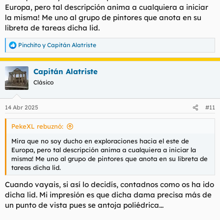
Europa, pero tal descripción anima a cualquiera a iniciar
la misma! Me uno al grupo de pintores que anota en su
libreta de tareas dicha lid.
Pinchito
y
Capitán Alatriste
R
e
a
Capitán Alatriste
c
c
Clásico
i
o
n
14 Abr 2025
#11
e
s
PekeXL rebuznó:
:
Mira que no soy ducho en exploraciones hacia el este de
Europa, pero tal descripción anima a cualquiera a iniciar la
misma! Me uno al grupo de pintores que anota en su libreta de
tareas dicha lid.
Cuando vayais, si así lo decidís, contadnos como os ha ido
dicha lid. Mi impresión es que dicha dama precisa más de
un punto de vista pues se antoja poliédrica...