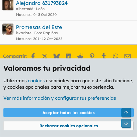
Alejandra 631793824
alberto88
León
Masunos
0
3 Oct 2020
Promesas del Este
iskariote
Foro Rapiñas
Masunos
301
12 Oct 2022
Facebook
X
Bluesky
LinkedIn
Reddit
Pinterest
Tumblr
WhatsA
Em
Compartir:
Enlace
Valoramos tu privacidad
Utilizamos
cookies
esenciales para que este sitio funcione,
y cookies opcionales para mejorar tu experiencia.
Ver más información y configurar tus preferencias
Arri
Aceptar todas las cookies
Valencia
Pie
Rechazar cookies opcionales
Cookies
PL OLDSTYLE AMARILLO
Cambiar fuente
Español (ES)