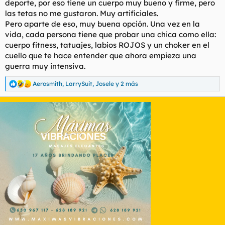
Tiene un cuerpo espectacular y se mueve muy bien. Verla
deporte, por eso tiene un cuerpo muy bueno y firme, pero
sobre ti es digno de mención. Además lleva bastantes
las tetas no me gustaron. Muy artificiales.
status, cosa que me encanta y me ponía más si cabe.
Pero aparte de eso, muy buena opción. Una vez en la
Para mi más que recomendable
vida, cada persona tiene que probar una chica como ella:
cuerpo fitness, tatuajes, labios ROJOS y un choker en el
cuello que te hace entender que ahora empieza una
guerra muy intensiva.
Aerosmith
,
LarrySuit
,
Josele
y 2 más
R
e
a
c
c
i
o
n
e
s
: