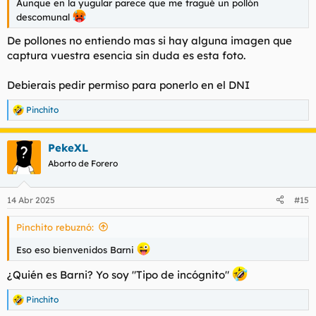
Aunque en la yugular parece que me tragué un pollón
descomunal
De pollones no entiendo mas si hay alguna imagen que
captura vuestra esencia sin duda es esta foto.
Debierais pedir permiso para ponerlo en el DNI
Pinchito
R
e
a
PekeXL
c
c
Aborto de Forero
i
o
n
14 Abr 2025
#15
e
s
Pinchito rebuznó:
:
Eso eso bienvenidos Barni
¿Quién es Barni? Yo soy "Tipo de incógnito"
Pinchito
R
e