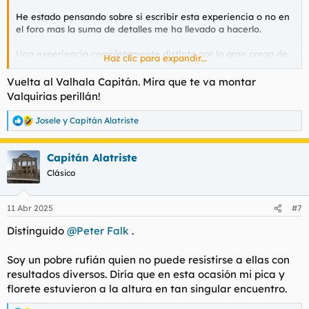
He estado pensando sobre si escribir esta experiencia o no en
el foro mas la suma de detalles me ha llevado a hacerlo.
Una experiencia completamente distinta por la gran carga de
Haz clic para expandir...
sexualidad que conlleva una mujer del Este como es Alexandra.
La tentación me llevaba a hacer comparaciones sobre su
Vuelta al Valhala Capitán. Mira que te va montar
"explosividad" pero hubieran sido completamente
Valquirias perillán!
inapropiadas.
Josele
y
Capitán Alatriste
R
Nacionalidad: Ucrania
e
Forma de Contacto: Whattsapp
a
Fecha aproximada: Esta Semana
Capitán Alatriste
c
Telegram:
𝑨𝒍𝒆𝒙𝒂𝒏𝒅𝒓𝒂4𝒖
c
Clásico
i
Lugar: C/Menorca
o
Higiene: Perfecta
n
Precio: 100€ 45min
11 Abr 2025
#7
e
Edad: veintimuchos o treintaninguno?
s
Distinguido
@Peter Falk
.
Cara: Guapa,
:
Pelo: Rubio
Cuerpo: Fitness total
Soy un pobre rufián quien no puede resistirse a ellas con
Pecho: Operado pero atractivo
resultados diversos. Diría que en esta ocasión mi pica y
Culo: Firme y prieto
florete estuvieron a la altura en tan singular encuentro.
Piercings y tattos: Tattoos que acompañan su forma de ser.
Defectos corporales: Ese cuerpo no se lo ha dado Dios, es su