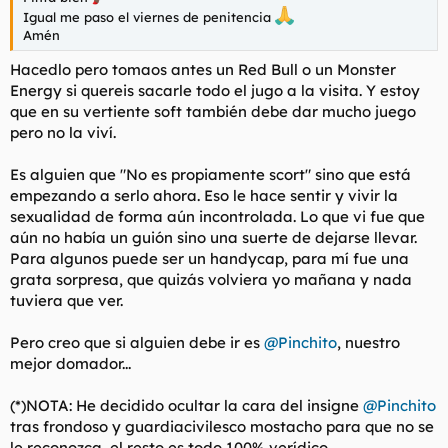
superado y extasiado. No ha lugar al descanso, ambos nos
Igual me paso el viernes de penitencia
recorremos el cuerpo mutuamente con las bocas, su estilizado
Amén
sexo, mi cabeza entre sus pétreas piernas se mueven
Hacedlo pero tomaos antes un Red Bull o un Monster
espasmódicamente ante mi viperina española
lengua.
Energy si quereis sacarle todo el jugo a la visita. Y estoy
Luego baja por sí misma a un inimitable francés. Te sientes
que en su vertiente soft también debe dar mucho juego
acolchado y protegido por alguien sin igual al ver como vive tu
pero no la viví.
pequeño yo. Más adelante me enfunda y empiezan los
movimentos, las posturas. Si alguno está pensando en la
Es alguien que "No es propiamente scort" sino que está
diferencia entre proactividad y reactividad Alexandra es
empezando a serlo ahora. Eso le hace sentir y vivir la
plenamente proactiva, toda la escena en mi mente sonando
Wagner por la fuerza Sexual que se desprende.
sexualidad de forma aún incontrolada. Lo que vi fue que
Ya después me comentaba como su intención es establecerse
aún no había un guión sino una suerte de dejarse llevar.
en Valencia por clima, tamaño de la ciudad etc pero todo
Para algunos puede ser un handycap, para mí fue una
dependerá de su éxito, luego ya me comentaba como también
grata sorpresa, que quizás volviera yo mañana y nada
disfruta con actitudes más calmadas invitándome
tuviera que ver.
(metafóricamente) a volver y redescubrirla y, sinceramente es
algo para nada descartable.
Pero creo que si alguien debe ir es
@Pinchito
, nuestro
Es una opinión muy subjetiva pero creo que si le va bien podrá
mejor domador...
traer y atraer más compañeras y en nuestra mano está
ponérselo fácil. Creo que debe conocerse.
(*)NOTA: He decidido ocultar la cara del insigne
@Pinchito
tras frondoso y guardiacivilesco mostacho para que no se
(No creo que conozca el foro si bien es el tipo de dama de
le reconozca, el resto es todo 100% verídico.