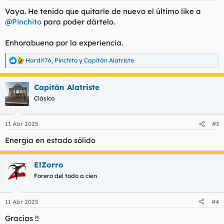
s
Vaya. He tenido que quitarle de nuevo el último like a
:
@Pinchito
para poder dártelo.
Enhorabuena por la experiencia.
Hardit76
,
Pinchito
y
Capitán Alatriste
R
e
a
Capitán Alatriste
c
c
Clásico
i
o
n
11 Abr 2025
#3
e
s
Energía en estado sólido
:
ElZorro
Forero del todo a cien
11 Abr 2025
#4
Gracias !!