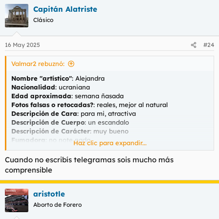
a
Capitán Alatriste
c
c
Clásico
i
o
n
16 May 2025
#24
e
s
Valmar2 rebuznó:
:
Nombre "artístico"
: Alejandra
Nacionalidad
: ucraniana
Edad aproximada
: semana ñasada
Fotos falsas o retocadas?
: reales, mejor al natural
Descripción de Cara
: para mi, atractiva
Descripción de Cuerpo
: un escandalo
Descripción de Carácter
: muy bueno
Fumadora
: no note nada
Haz clic para expandir...
CONTACTO
Cuando no escribís telegramas sois mucho más
Teléfono
: ya está puesto
comprensible
Web/Anuncio
: caloret
Dirección
: creo q fue Menorca jaja
aristotle
LUGAR DE ENCUENTRO
Aborto de Forero
Aire Acondicionado/Calefacción
: no se, se estaba bien