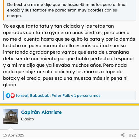
diferencia entre proactividad y reactividad Alexandra es
De hecho a mí me dijo que no hacia 45 minutos pero al final
plenamente proactiva, toda la escena en mi mente sonando
encajó y sus tattoos me parecieron muy acordes con su
Wagner por la fuerza Sexual que se desprende.
cuerpo.
Ya después me comentaba como su intención es establecerse
en Valencia por clima, tamaño de la ciudad etc pero todo
Yo es que tanto tatu y tan ciclada y las tetas tan
dependerá de su éxito, luego ya me comentaba como también
operadas con tanto gym eran unas piedras, pero bueno
disfruta con actitudes más calmadas invitándome
no me di cuenta hasta que se quito la bata y por lo demás
(metafóricamente) a volver y redescubrirla y, sinceramente es
lo dicho un polvo normalito ella es más actitud sumisa
algo para nada descartable.
intentando agradar pero vamos que esta de ucraniana
debe ser de nacimiento por que habla perfecto el español
Es una opinión muy subjetiva pero creo que si le va bien podrá
traer y atraer más compañeras y en nuestra mano está
y a mi me dijo que ya llevaba muchos años. Pero nada
ponérselo fácil. Creo que debe conocerse.
malo que objetar solo lo dicho y los morros a tope de
botox y el precio, pues eso una muesca más sin pena ni
(No creo que conozca el foro si bien es el tipo de dama de
gloria
gran inteligencia)
tonival
,
Babaobab
,
Peter Falk
y 1 persona más
R
e
a
Capitán Alatriste
c
c
Clásico
i
o
n
15 Abr 2025
#22
e