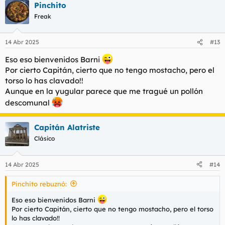
Pinchito
c
c
Freak
i
o
n
14 Abr 2025
#13
e
s
Eso eso bienvenidos Barni
:
Por cierto Capitán, cierto que no tengo mostacho, pero el
torso lo has clavado!!
Aunque en la yugular parece que me tragué un pollón
descomunal
Capitán Alatriste
Clásico
14 Abr 2025
#14
Pinchito rebuznó:
Eso eso bienvenidos Barni
Por cierto Capitán, cierto que no tengo mostacho, pero el torso
lo has clavado!!