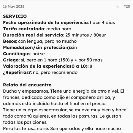
Discreción del lugar
:
Valoración de las instalaciones
: buenas
16 May 2025
#25
SERVICIO
SERVICIO
Fecha aproximada de la experiencia
: semana pasada
Fecha aproximada de la experiencia
: hace 4 dias
Tarifa contratada
: media hora
Tarifa contratada
: media hora
Duración real del servicio
: lo acordado
Duración real del servicio
: 25 minutos / 80eur
Besos
: hasta escaldar los labios
Besos
: con lengua, pero no mucho
Mamada(con/sin protección)
:sin
Mamada(con/sin protección)
:sin
Cunnilingus
: sublime
Cunnilingus
: noi se
Griego
: no es mi guerra
Valoración de la experiencia(0 a 10)
: 8,5
Griego
: si, pero en 1 hora (150) y + por 50 mas
¿Repetirías?
: puede, aunque repito poco
Valoración de la experiencia(0 a 10)
: 8
¿Repetirías?
: no, pero recomiendo
Relato del encuentro
Llego, pago, ducha y al lío.
Relato del encuentro
Como dijo el compañero la energía que desprende esta
Ducha y empezamos. Tiene una energía de otro nivel. El
Dama es de otro nivel. Los besos sublimes y el Frances
dedicado. Se toma su tiempo con los gemelos y lo hace
francés, dedicado como dijo el compañero arriba, y
francamente bien, sin exceder en succión pero
además está incluido hasta el final en el precio.
manteniéndolos en vilo mientras entran y salen de su boca
Tiene un cuerpo espectacular, se mueve muy bien y hace
a la vez que su lengua se desliza jugando con ellos.
todo como tú quieres, en todas las posturas. Le gustan
Dado lo bien que se manejaba le deje tomar iniciativa y no
todas las posiciones.
me arrepiento ya que la intensidad con la que dedica su
Pero las tetas… no sé. Son operadas y ella hace mucho
tiempo a hacerte gozar no es habitual en estos lares.