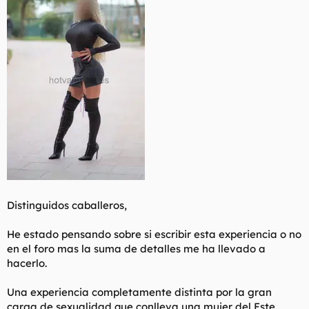
l
i
t
o
e
m
a
Distinguidos caballeros,
He estado pensando sobre si escribir esta experiencia o no
en el foro mas la suma de detalles me ha llevado a
hacerlo.
Una experiencia completamente distinta por la gran
carga de sexualidad que conlleva una mujer del Este