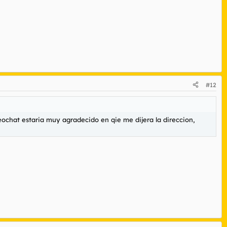
#12
eochat estaria muy agradecido en qie me dijera la direccion,