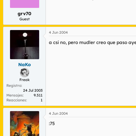
r
n
d
i
grv70
e
c
l
i
Guest
t
o
e
4 Jun 2004
m
a
a csi no, pero mudler creo que paso aye
NaKo
Freak
Registro
24 Jul 2003
Mensajes
9.511
Reacciones
1
4 Jun 2004
:75