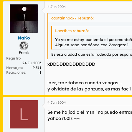
4 Jun 2004
captainhog77 rebuznó:
Laerthes rebuznó:
NaKo
Yo ya me estoy poniendo el pasamontaña
Alguien sabe por dónde cae Zaragoza?
Freak
Es esa ciudad que esta rodeada por españ
Registro
24 Jul 2003
xDDDDDDDDDDDDDD
Mensajes
9.511
Reacciones
1
laer, trae tabaco cuando vengas....
y olvidate de las ganzuas, es mas facil
4 Jun 2004
L
Se me ha jodio el msn i no puedo entrar
yahoo r00lz ¬¬