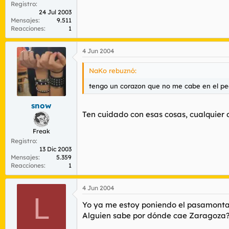
Registro
24 Jul 2003
Mensajes
9.511
Reacciones
1
4 Jun 2004
NaKo rebuznó:
tengo un corazon que no me cabe en el pec
snow
Ten cuidado con esas cosas, cualquier d
Freak
Registro
13 Dic 2003
Mensajes
5.359
Reacciones
1
4 Jun 2004
L
Yo ya me estoy poniendo el pasamontañ
Alguien sabe por dónde cae Zaragoza