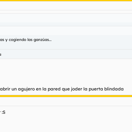
s y cogiendo las ganzúas...
a
 abrir un agujero en la pared que joder la puerta blindada
 :S