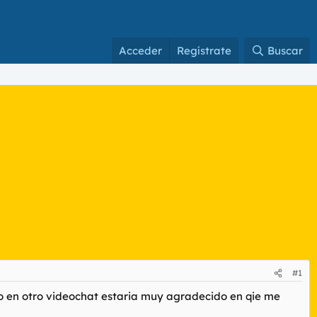
Acceder
Regístrate
Buscar
#1
to en otro videochat estaria muy agradecido en qie me