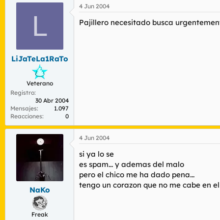
4 Jun 2004
L
Pajillero necesitado busca urgenteme
LiJaTeLa1RaTo
Veterano
Registro
30 Abr 2004
Mensajes
1.097
Reacciones
0
4 Jun 2004
si ya lo se
es spam... y ademas del malo
pero el chico me ha dado pena...
tengo un corazon que no me cabe en el 
NaKo
Freak