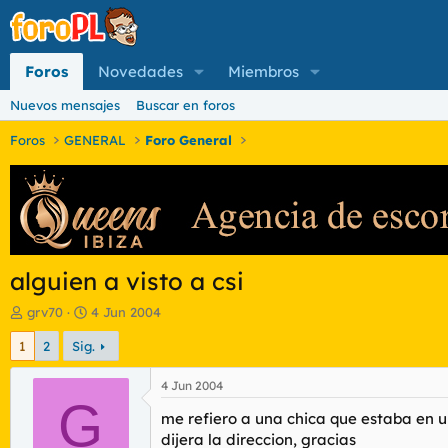
Foros
Novedades
Miembros
Nuevos mensajes
Buscar en foros
Foros
GENERAL
Foro General
alguien a visto a csi
I
F
grv70
4 Jun 2004
n
e
1
2
Sig.
i
c
c
h
i
a
4 Jun 2004
a
G
d
me refiero a una chica que estaba en u
d
e
o
i
dijera la direccion, gracias