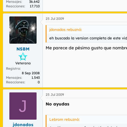
Mensajes
36.642
Reacciones
17.710
25 Jul 2009
jdonados rebuznó:
eh buscado la version completa de este vide
Me parece de pésimo gusto que nombres
NSBM
Veterano
Registro
8 Sep 2008
Mensajes
1.543
Reacciones
0
25 Jul 2009
J
No ayudas
Lebrom rebuznó:
jdonados