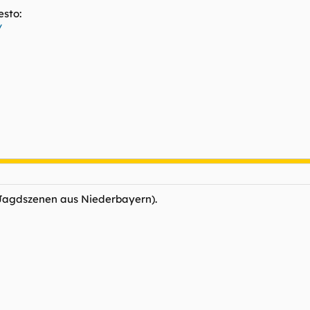
sto:
/
(Jagdszenen aus Niederbayern).