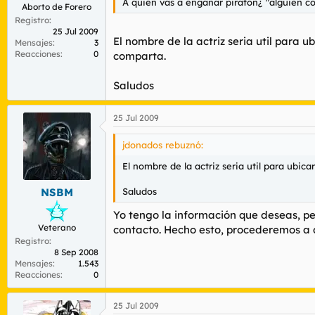
A quién vas a engañar piratón¿ "alguien cono
Aborto de Forero
Registro
25 Jul 2009
El nombre de la actriz seria util para u
Mensajes
3
Reacciones
0
comparta.
Saludos
25 Jul 2009
jdonados rebuznó:
El nombre de la actriz seria util para ubica
Saludos
NSBM
Yo tengo la información que deseas, per
Veterano
contacto. Hecho esto, procederemos a d
Registro
8 Sep 2008
Mensajes
1.543
Reacciones
0
25 Jul 2009