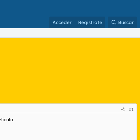
Acceder
Regístrate
Buscar
#1
licula.