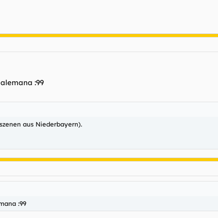
y alemana :99
dszenen aus Niederbayern).
emana :99