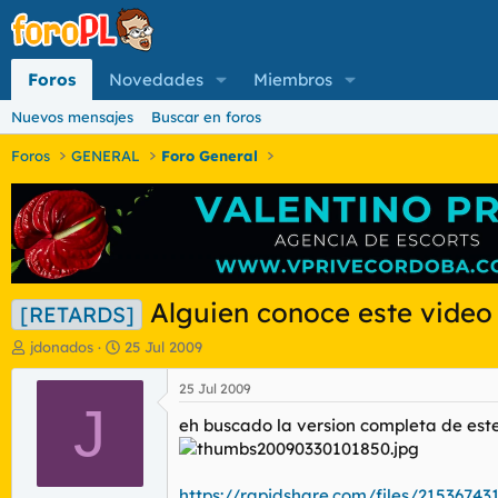
Foros
Novedades
Miembros
Nuevos mensajes
Buscar en foros
Foros
GENERAL
Foro General
Alguien conoce este vide
[RETARDS]
I
F
jdonados
25 Jul 2009
n
e
i
c
25 Jul 2009
c
J
h
eh buscado la version completa de este 
i
a
a
d
d
e
o
i
https://rapidshare.com/files/21536743