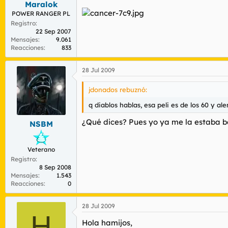
Maralok
POWER RANGER PL
Registro
22 Sep 2007
Mensajes
9.061
Reacciones
833
28 Jul 2009
jdonados rebuznó:
q diablos hablas, esa peli es de los 60 y al
¿Qué dices? Pues yo ya me la estaba ba
NSBM
Veterano
Registro
8 Sep 2008
Mensajes
1.543
Reacciones
0
28 Jul 2009
H
Hola hamijos,