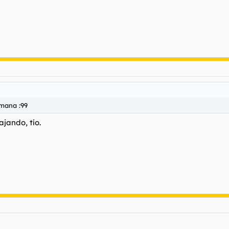
emana :99
jando, tío.