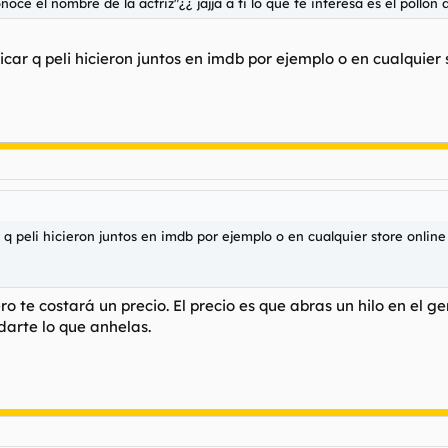
ce el nombre de la actriz"¿¿ jajja a ti lo que te interesa es el pollón 
bicar q peli hicieron juntos en imdb por ejemplo o en cualquier 
r q peli hicieron juntos en imdb por ejemplo o en cualquier store online
o te costará un precio. El precio es que abras un hilo en el 
arte lo que anhelas.