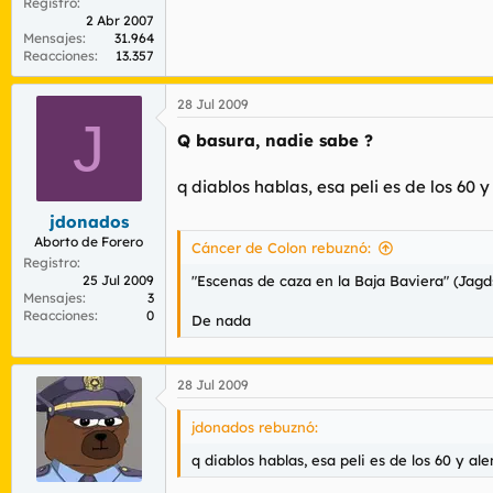
Registro
2 Abr 2007
Mensajes
31.964
Reacciones
13.357
28 Jul 2009
J
Q basura, nadie sabe ?
q diablos hablas, esa peli es de los 60 
jdonados
Aborto de Forero
Cáncer de Colon rebuznó:
Registro
25 Jul 2009
"Escenas de caza en la Baja Baviera" (Jag
Mensajes
3
Reacciones
0
De nada
28 Jul 2009
jdonados rebuznó:
q diablos hablas, esa peli es de los 60 y al