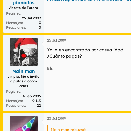
jdonados
r
n
d
i
Aborto de Forero
e
c
Registro
l
i
25 Jul 2009
Mensajes
3
t
o
Reacciones
0
e
m
a
25 Jul 2009
Yo la eh encontrado por casualidad.
¿Cuánto pagas?
Eh.
Main man
Limpia, fija e invita
a putas a coca-
colas
Registro
4 Feb 2006
Mensajes
9.115
Reacciones
22
25 Jul 2009
Main man rebuznó: