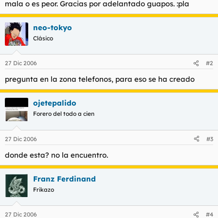
mala o es peor. Gracias por adelantado guapos. :pla
l
i
t
o
e
neo-tokyo
m
Clásico
a
27 Dic 2006
#2
pregunta en la zona telefonos, para eso se ha creado
ojetepalido
Forero del todo a cien
27 Dic 2006
#3
donde esta? no la encuentro.
Franz Ferdinand
Frikazo
27 Dic 2006
#4