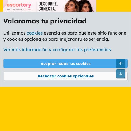
Valoramos tu privacidad
Utilizamos
cookies
esenciales para que este sitio funcione,
y cookies opcionales para mejorar tu experiencia.
Foro Informática y Videojuegos
Ver más información y configurar tus preferencias
Cookies
PL OLDSTYLE AMARILLO
Cambiar fuente
Español (ES)
Arri
Aceptar todas las cookies
Contáctanos
Términos y reglas
Política de privacidad
Ayuda
R
Pie
S
Rechazar cookies opcionales
S
®
Community platform by XenForo
© 2010-2026 XenForo Ltd.