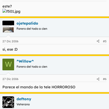
este?
ojetepalido
Forero del todo a cien
27 Dic 2006
#5
si, ese :D
^Willow^
W
Forero del todo a cien
27 Dic 2006
#6
Parece el mando de la tele HORROROSO
deftony
Veterano