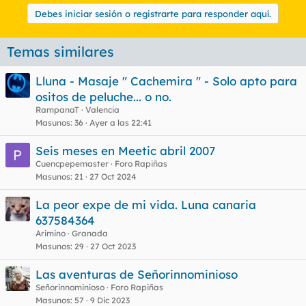
Debes iniciar sesión o registrarte para responder aquí.
Temas similares
Lluna - Masaje " Cachemira " - Solo apto para
ositos de peluche... o no.
RampanaT
Valencia
Masunos
36
Ayer a las 22:41
Seis meses en Meetic abril 2007
Cuencpepemaster
Foro Rapiñas
Masunos
21
27 Oct 2024
La peor expe de mi vida. Luna canaria
637584364
Arimino
Granada
Masunos
29
27 Oct 2023
Las aventuras de Señorinnominioso
Señorinnominioso
Foro Rapiñas
Masunos
57
9 Dic 2023