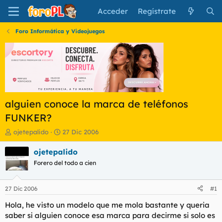
Acceder
Regístrate
Foro Informática y Videojuegos
alguien conoce la marca de teléfonos
FUNKER?
I
F
ojetepalido
27 Dic 2006
n
e
i
c
ojetepalido
c
h
Forero del todo a cien
i
a
a
d
d
e
27 Dic 2006
#1
o
i
r
n
Hola, he visto un modelo que me mola bastante y queria
d
i
saber si alguien conoce esa marca para decirme si solo es
e
c