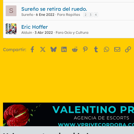
Sureño se retira del ruedo.
S
Sureño
6 Ene 2022
Foro Rapiñas
2
3
4
Eric Hoffer
Alduin
3 Abr 2022
Foro Ocio y Cultura
Facebook
X
Bluesky
LinkedIn
Reddit
Pinterest
Tumblr
WhatsApp
Email
E
Compartir: