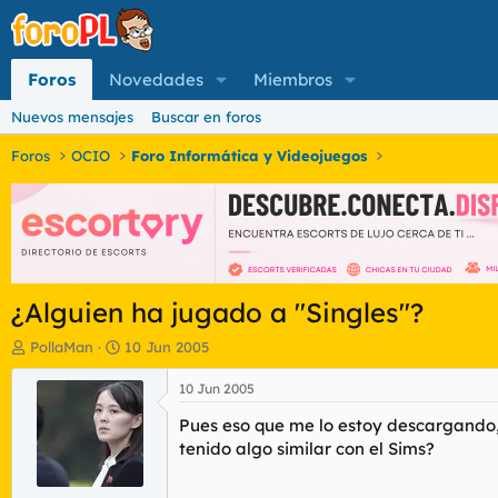
Foros
Novedades
Miembros
Nuevos mensajes
Buscar en foros
Foros
OCIO
Foro Informática y Videojuegos
¿Alguien ha jugado a "Singles"?
I
F
PollaMan
10 Jun 2005
n
e
i
c
10 Jun 2005
c
h
Pues eso que me lo estoy descargando, 
i
a
a
d
tenido algo similar con el Sims?
d
e
o
i