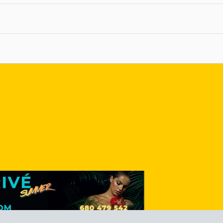
nlace