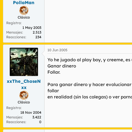
PollaMan
r
n
d
i
e
c
Clásico
l
i
Registro
t
o
1 May 2003
e
Mensajes
2.513
m
Reacciones
234
a
10 Jun 2005
Yo he jugado al play boy, y creeme, es 
Ganar dinero
Follar.
xxThe_ChoseN
Para ganar dinero y hacer evolucionar a
xx
follar
en realidad (sin los colegas) o ver porno
Clásico
Registro
18 Nov 2004
Mensajes
3.422
Reacciones
0