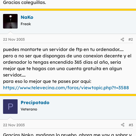
Gracias coleguillas.
l
i
t
o
e
NaKo
m
Freak
a
22 Nov 2003
#2
puedes montarte un servidor de ftp en tu ordenador.....
pero a no ser que dispongas de una conexion decente y el
ordenador lo tengas encendido 365 dias al año, seria
mejor que te hagas con una cuenta gratuita en algun
servidor.....
para eso lo mejor que te pases por aqui:
https://www.televecina.com/foros/viewtopic.php?t=3588
Precipotado
P
Veterano
22 Nov 2003
#3
Gracias Nako, mañana lo pruebo, ahora me voy a sobar y