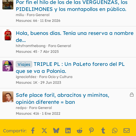
Por fin el hilo de los de las VERGŪENZAS, los
PIDELIMONES y los montapollos en público.
miliu
Foro General
Masunos
66
11 Ene 2026
Hola, buenos días. Tenía una reserva a nombre
de...
hitsfromthebong
Foro General
Masunos
45
7 Abr 2025
TRIPLE PL : Un PaLeto forero del PL
Viajes
que se va a Polonia.
ignaciofdez
Foro Ocio y Cultura
Masunos
1K
29 Jun 2023
Safe place foril, abracitos y mimitos,
e
opinión diferente = ban
r
redpo
Foro General
r
Masunos
416
1 Ene 2022
Facebook
X
Bluesky
LinkedIn
Reddit
Pinterest
Tumblr
WhatsA
Em
Compartir:
o