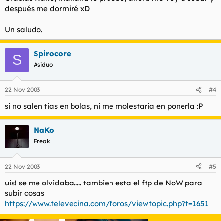
después me dormiré xD
Un saludo.
Spirocore
S
Asiduo
22 Nov 2003
#4
si no salen tias en bolas, ni me molestaria en ponerla :P
NaKo
Freak
22 Nov 2003
#5
uis! se me olvidaba..... tambien esta el ftp de NoW para
subir cosas
https://www.televecina.com/foros/viewtopic.php?t=1651