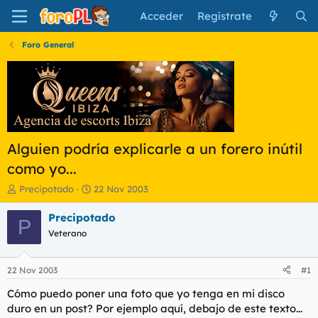
Acceder
Regístrate
Foro General
Alguien podría explicarle a un forero inútil
como yo...
I
F
Precipotado
22 Nov 2003
n
e
i
c
Precipotado
P
c
h
Veterano
i
a
a
d
d
e
22 Nov 2003
#1
o
i
r
n
Cómo puedo poner una foto que yo tenga en mi disco
d
i
duro en un post? Por ejemplo aquí, debajo de este texto...
e
c