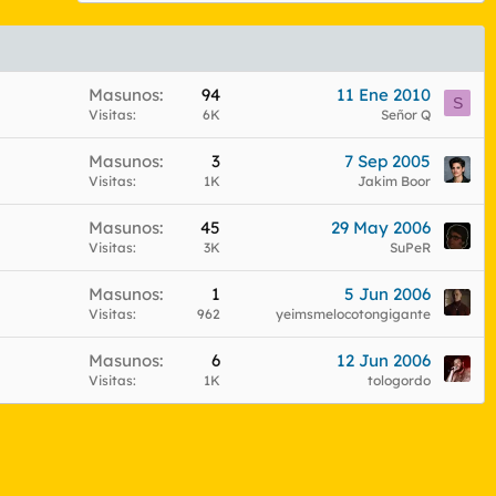
Masunos
94
11 Ene 2010
S
Visitas
6K
Señor Q
Masunos
3
7 Sep 2005
Visitas
1K
Jakim Boor
Masunos
45
29 May 2006
Visitas
3K
SuPeR
Masunos
1
5 Jun 2006
Visitas
962
yeimsmelocotongigante
Masunos
6
12 Jun 2006
Visitas
1K
tologordo