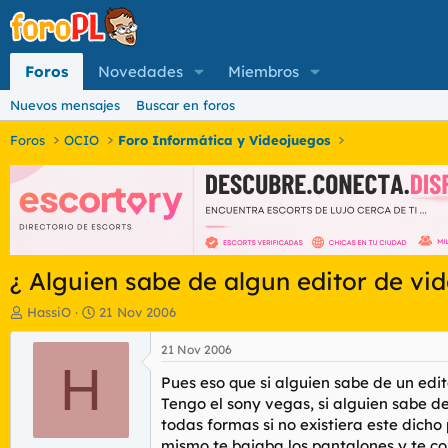
Foros
Novedades
Miembros
Nuevos mensajes
Buscar en foros
Foros
OCIO
Foro Informática y Videojuegos
¿ Alguien sabe de algun editor de vid
I
F
HassiO
21 Nov 2006
n
e
i
c
21 Nov 2006
c
H
h
Pues eso que si alguien sabe de un edit
i
a
a
d
Tengo el sony vegas, si alguien sabe d
d
e
todas formas si no existiera este dich
o
i
mismo te bajaba los pantalones y te co