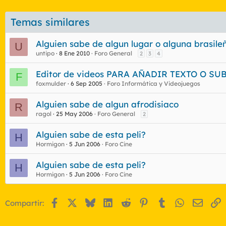
Temas similares
Alguien sabe de algun lugar o alguna brasil
U
untipo
8 Ene 2010
Foro General
2
3
4
Editor de videos PARA AÑADIR TEXTO O SU
F
foxmulder
6 Sep 2005
Foro Informática y Videojuegos
Alguien sabe de algun afrodisiaco
R
ragol
25 May 2006
Foro General
2
Alguien sabe de esta peli?
H
Hormigon
5 Jun 2006
Foro Cine
Alguien sabe de esta peli?
H
Hormigon
5 Jun 2006
Foro Cine
Facebook
X
Bluesky
LinkedIn
Reddit
Pinterest
Tumblr
WhatsApp
Email
E
Compartir: