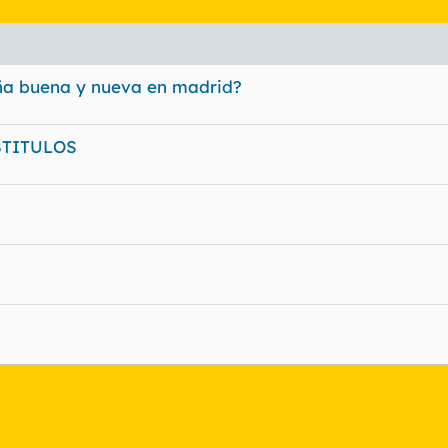
eña buena y nueva en madrid?
BTITULOS
nlace