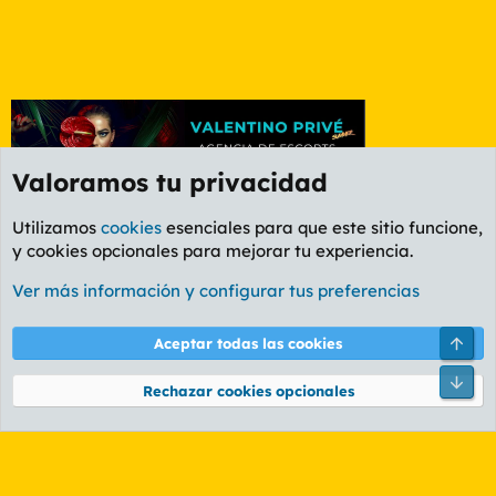
Valoramos tu privacidad
Utilizamos
cookies
esenciales para que este sitio funcione,
y cookies opcionales para mejorar tu experiencia.
Foro Cine
Ver más información y configurar tus preferencias
Cookies
PL OLDSTYLE AMARILLO
Cambiar fuente
Español (ES)
Arri
Aceptar todas las cookies
Contáctanos
Términos y reglas
Política de privacidad
Ayuda
R
Pie
S
Rechazar cookies opcionales
S
®
Community platform by XenForo
© 2010-2026 XenForo Ltd.