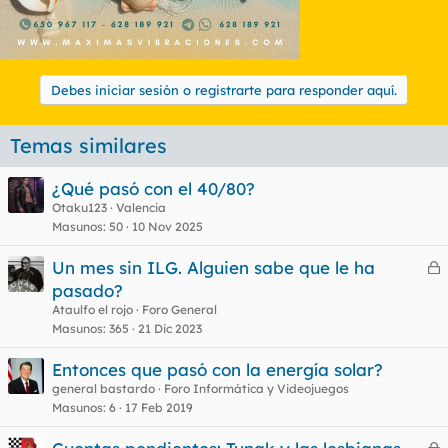
Debes iniciar sesión o registrarte para responder aquí.
Temas similares
¿Qué pasó con el 40/80?
Otaku123
Valencia
Masunos
50
10 Nov 2025
Un mes sin ILG. Alguien sabe que le ha
e
pasado?
r
Ataulfo el rojo
Foro General
r
Masunos
365
21 Dic 2023
Entonces que pasó con la energía solar?
general bastardo
Foro Informática y Videojuegos
o
Masunos
6
17 Feb 2019