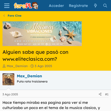
Acceder
Regístrate
Foro Cine
Alguien sabe que pasó con
www.eliteclasica.com?
I
F
Max_Demian
3 Ago 2005
n
e
i
c
Max_Demian
c
h
Puta rata traicionera
i
a
a
d
d
e
3 Ago 2005
#1
o
i
r
n
Hace tiempo miraba esa pagina para ver si me
d
i
culturizaba un poco en el tema de la musica clasica, y
e
c