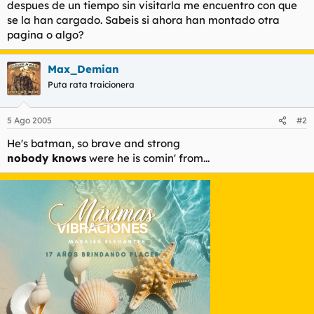
despues de un tiempo sin visitarla me encuentro con que
l
i
se la han cargado. Sabeis si ahora han montado otra
t
o
pagina o algo?
e
m
a
Max_Demian
Puta rata traicionera
5 Ago 2005
#2
He's batman, so brave and strong
nobody knows
were he is comin' from...