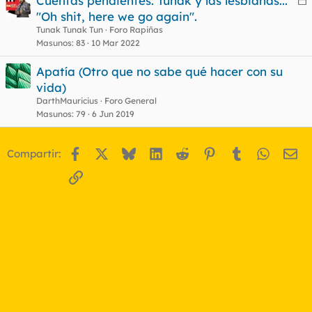
Cuentas pendientes: Tunak y las lesbianas...
e
"Oh shit, here we go again".
r
Tunak Tunak Tun
Foro Rapiñas
r
Masunos
83
10 Mar 2022
Apatía (Otro que no sabe qué hacer con su
vida)
o
DarthMauricius
Foro General
Masunos
79
6 Jun 2019
Facebook
X
Bluesky
LinkedIn
Reddit
Pinterest
Tumblr
WhatsA
Em
Compartir:
Enlace