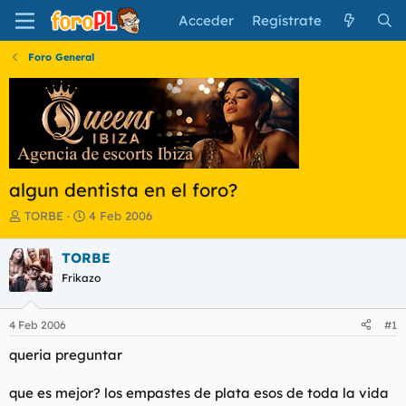
Acceder
Regístrate
Foro General
algun dentista en el foro?
I
F
TORBE
4 Feb 2006
n
e
i
c
TORBE
c
h
Frikazo
i
a
a
d
d
e
4 Feb 2006
#1
o
i
r
n
queria preguntar
d
i
e
c
que es mejor? los empastes de plata esos de toda la vida
l
i