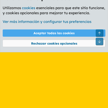
Utilizamos
cookies
esenciales para que este sitio funcione,
y cookies opcionales para mejorar tu experiencia.
Foro General
Ver más información y configurar tus preferencias
Cookies
PL OLDSTYLE AMARILLO
Cambiar fuente
Español (ES)
Arri
Aceptar todas las cookies
Contáctanos
Términos y reglas
Política de privacidad
Ayuda
R
Pie
S
Rechazar cookies opcionales
S
®
Community platform by XenForo
© 2010-2026 XenForo Ltd.