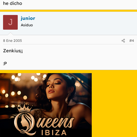
he dicho
junior
J
Asiduo
8 Ene 2005
#4
Zenkius¡¡
:P