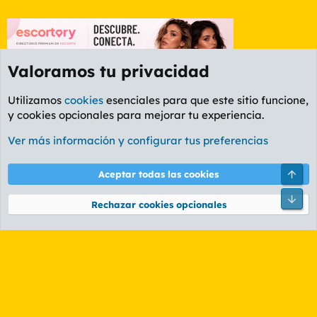
Valoramos tu privacidad
Utilizamos
cookies
esenciales para que este sitio funcione,
y cookies opcionales para mejorar tu experiencia.
Foro Informática y Videojuegos
Ver más información y configurar tus preferencias
Cookies
PL OLDSTYLE AMARILLO
Cambiar fuente
Español (ES)
Arri
Aceptar todas las cookies
Contáctanos
Términos y reglas
Política de privacidad
Ayuda
R
Pie
S
Rechazar cookies opcionales
S
®
Community platform by XenForo
© 2010-2026 XenForo Ltd.