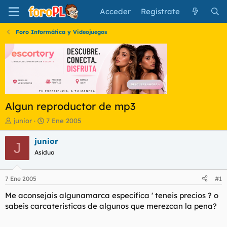
Acceder
Regístrate
Foro Informática y Videojuegos
Algun reproductor de mp3
I
F
junior
7 Ene 2005
n
e
i
c
junior
J
c
h
Asiduo
i
a
a
d
d
e
7 Ene 2005
#1
o
i
r
n
Me aconsejais algunamarca especifica ' teneis precios ? o
d
i
sabeis carcateristicas de algunos que merezcan la pena?
e
c
l
i