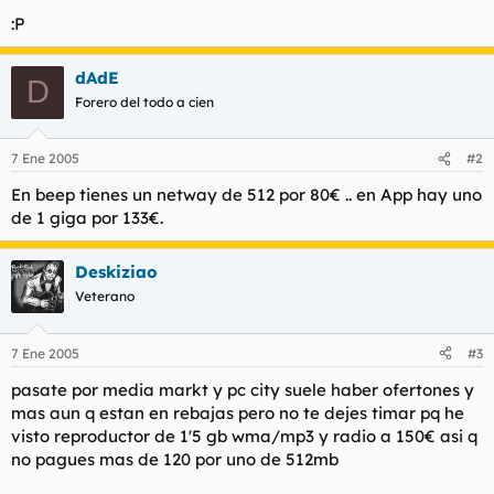
t
o
:P
e
m
a
dAdE
D
Forero del todo a cien
7 Ene 2005
#2
En beep tienes un netway de 512 por 80€ .. en App hay uno
de 1 giga por 133€.
Deskiziao
Veterano
7 Ene 2005
#3
pasate por media markt y pc city suele haber ofertones y
mas aun q estan en rebajas pero no te dejes timar pq he
visto reproductor de 1'5 gb wma/mp3 y radio a 150€ asi q
no pagues mas de 120 por uno de 512mb