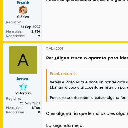
Frank
r
n
d
i
e
c
Clásico
l
i
Registro
t
o
26 Sep 2003
e
Mensajes
2.934
m
Reacciones
9
a
7 Abr 2005
A
Re: ¿Algun truco o aparato para iden
Frank rebuznó:
Arnau
Vereis el caso es que hace un par de dias 
Llaman lo cojo y al cogerlo se tiran un par
Veterano
Pues eso queria saber si existe alguna forma 
Registro
21 Nov 2003
Mensajes
1.706
Reacciones
0
O es alguna tía que le molas o es alguie
La segunda mejor.