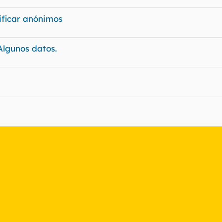
ificar anónimos
Algunos datos.
nlace