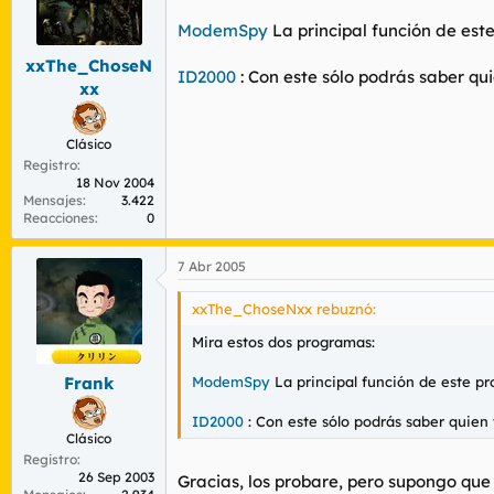
ModemSpy
La principal función de est
xxThe_ChoseN
ID2000
: Con este sólo podrás saber qui
xx
Clásico
Registro
18 Nov 2004
Mensajes
3.422
Reacciones
0
7 Abr 2005
xxThe_ChoseNxx rebuznó:
Mira estos dos programas:
ModemSpy
La principal función de este pr
Frank
ID2000
: Con este sólo podrás saber quien 
Clásico
Registro
26 Sep 2003
Gracias, los probare, pero supongo que 