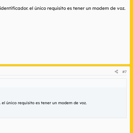
dentificador. el único requisito es tener un modem de voz.
#7
. el único requisito es tener un modem de voz.