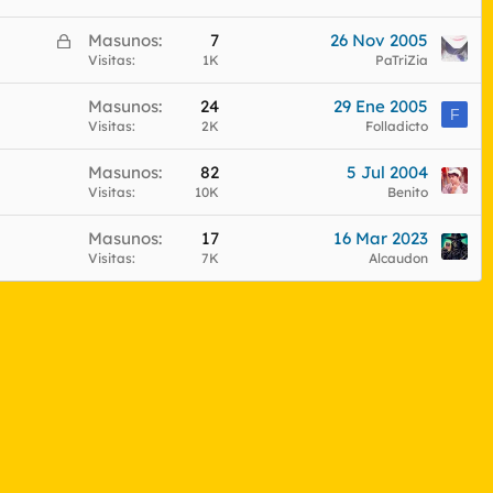
C
Masunos
7
26 Nov 2005
e
Visitas
1K
PaTriZia
r
Masunos
24
29 Ene 2005
r
F
Visitas
2K
Folladicto
a
d
Masunos
82
5 Jul 2004
o
Visitas
10K
Benito
Masunos
17
16 Mar 2023
Visitas
7K
Alcaudon