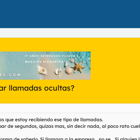
car llamadas ocultas?
as que estoy recibiendo ese tipo de llamadas.
 par de segundos, quizas mas, sin decir nada, al poco rato cue
rma de saberlo. Si llamara a la empresa... no se... Si alguien l