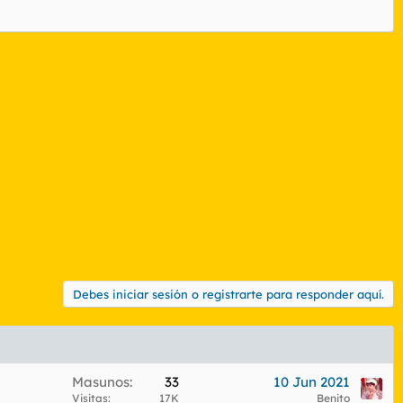
Debes iniciar sesión o registrarte para responder aquí.
Masunos
33
10 Jun 2021
Visitas
17K
Benito