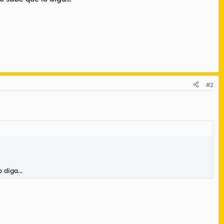
#2
 diga...