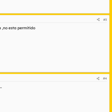
#3
 ,no esta permitido
#4
.