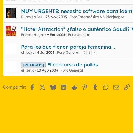
MUY URGENTE: necesito software para ident
BLackLaBeL
26 Nov 2005
Foro Informática y Videojuegos
“Hotel Attraction” ¿falso o auténtico Gaudí? 
Frente Negro
9 Ene 2005
Foro General
Para los que tienen pareja femenina...
el_seko
4 Jul 2004
Foro General
2
3
4
El concurso de pollas
[RETARDS]
el_seko
10 Ago 2004
Foro General
Facebook
X
Bluesky
LinkedIn
Reddit
Pinterest
Tumblr
WhatsApp
Email
E
Compartir: