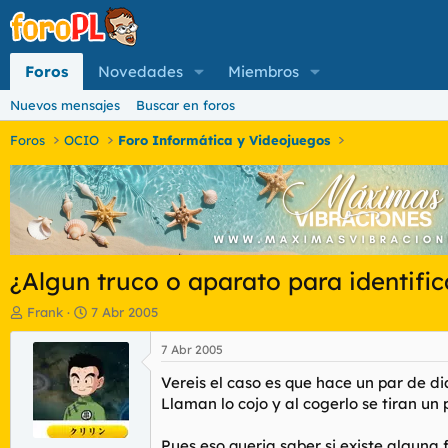
Foros
Novedades
Miembros
Nuevos mensajes
Buscar en foros
Foros
OCIO
Foro Informática y Videojuegos
¿Algun truco o aparato para identifi
I
F
Frank
7 Abr 2005
n
e
i
c
7 Abr 2005
c
h
Vereis el caso es que hace un par de di
i
a
a
d
Llaman lo cojo y al cogerlo se tiran un
d
e
o
i
Pues eso queria saber si existe alguna fo