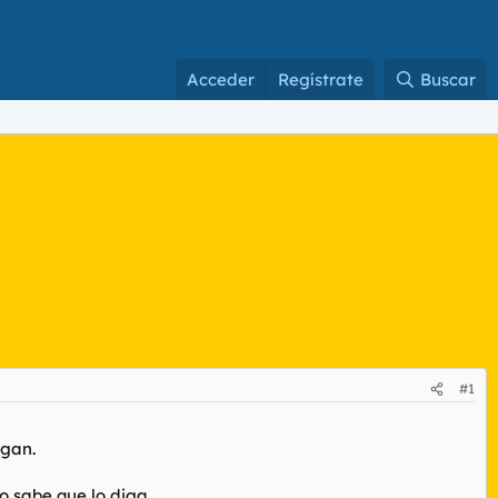
Acceder
Regístrate
Buscar
#1
lgan.
o sabe que lo diga...