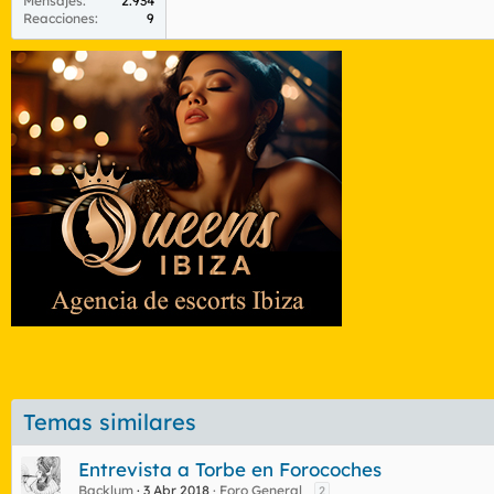
Mensajes
2.934
Reacciones
9
Temas similares
Entrevista a Torbe en Forocoches
Backlum
3 Abr 2018
Foro General
2