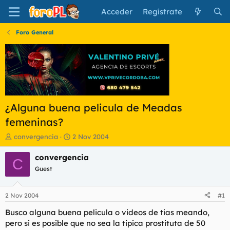
Acceder
Regístrate
Foro General
¿Alguna buena pelicula de Meadas
femeninas?
I
F
convergencia
2 Nov 2004
n
e
i
c
convergencia
C
c
h
Guest
i
a
a
d
d
e
2 Nov 2004
#1
o
i
r
n
Busco alguna buena pelicula o videos de tias meando,
d
i
pero si es posible que no sea la tipica prostituta de 50
e
c