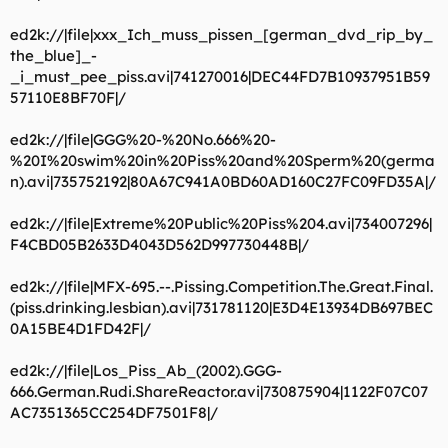
ed2k://|file|xxx_Ich_muss_pissen_[german_dvd_rip_by_
the_blue]_-
_i_must_pee_piss.avi|741270016|DEC44FD7B10937951B59
57110E8BF70F|/
ed2k://|file|GGG%20-%20No.666%20-
%20I%20swim%20in%20Piss%20and%20Sperm%20(germa
n).avi|735752192|80A67C941A0BD60AD160C27FC09FD35A|/
ed2k://|file|Extreme%20Public%20Piss%204.avi|734007296|
F4CBD05B2633D4043D562D997730448B|/
ed2k://|file|MFX-695.--.Pissing.Competition.The.Great.Final.
(piss.drinking.lesbian).avi|731781120|E3D4E13934DB697BEC
0A15BE4D1FD42F|/
ed2k://|file|Los_Piss_Ab_(2002).GGG-
666.German.Rudi.ShareReactor.avi|730875904|1122F07C07
AC7351365CC254DF7501F8|/