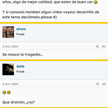
años, algo de mejor calidad, que esten de buen ver
l
i
t
o
Y si conoceis tambien algun video voyeur decentillo de
e
este tema decidmelo please 8)
m
a
snow
Freak
2 Nov 2004
#2
Se masca la tragedia...
Asta
Freak
2 Nov 2004
#3
Que dramón, ¿no?