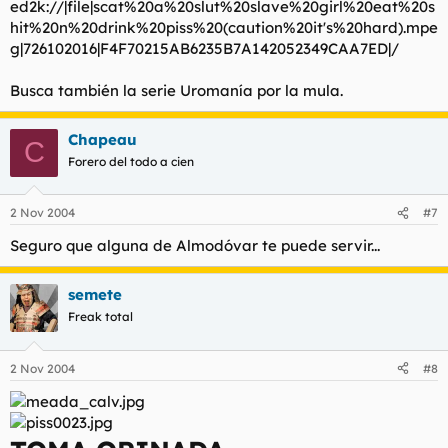
ed2k://|file|scat%20a%20slut%20slave%20girl%20eat%20s
hit%20n%20drink%20piss%20(caution%20it's%20hard).mpe
g|726102016|F4F70215AB6235B7A142052349CAA7ED|/
Busca también la serie Uromanía por la mula.
Chapeau
C
Forero del todo a cien
2 Nov 2004
#7
Seguro que alguna de Almodóvar te puede servir...
semete
Freak total
2 Nov 2004
#8