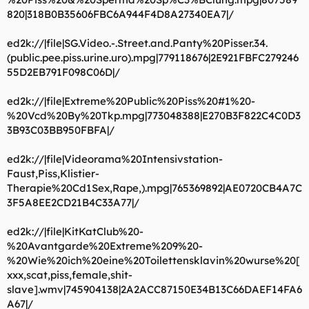
820|318B0B35606FBC6A944F4D8A27340EA7|/
ed2k://|file|SG.Video.-.Street.and.Panty%20Pisser.34.
(public.pee.piss.urine.uro).mpg|779118676|2E921FBFC279246
55D2EB791F098C06D|/
ed2k://|file|Extreme%20Public%20Piss%20#1%20-
%20Vcd%20By%20Tkp.mpg|773048388|E270B3F822C4C0D3
3B93C03BB950FBFA|/
ed2k://|file|Videorama%20Intensivstation-
Faust,Piss,Klistier-
Therapie%20Cd1Sex,Rape,).mpg|765369892|AE0720CB4A7C
3F5A8EE2CD21B4C33A77|/
ed2k://|file|KitKatClub%20-
%20Avantgarde%20Extreme%209%20-
%20Wie%20ich%20eine%20Toilettensklavin%20wurse%20[
xxx,scat,piss,female,shit-
slave].wmv|745904138|2A2ACC87150E34B13C66DAEF14FA6
A67|/