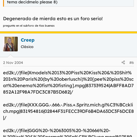
tema decidmelo please 8)
Degenerado de mierda esto es un foro serio!
pregunta en el subforo de tias buenas
Creep
Clásico
2 Nov 2004
#6
ed2k://|file|Xmodels%2013%20Piss%20Kiss%20&%20Shit%
20In%20Paris%20(by%20oberluschi)%20[pee%20piss%20sc
at%20enema%20fist%20fisting].mpg|837339524|ABFF8AD7
852A12F98A7FDC3C87B5D682|/
ed2k://|file|XXX.GGG.-.666.-.Piss.+.Spritz.mich.gl%C3%BCckli
ch.mpg|831954816|02844F31FECC39DF6B4DA63DC3F6DCE8
|/
ed2k://|file|GGG%20-%2063005%20-%20666%20-
%20Piss%20&%20Sperma%20Sp%C3%BClung.mpg|807589