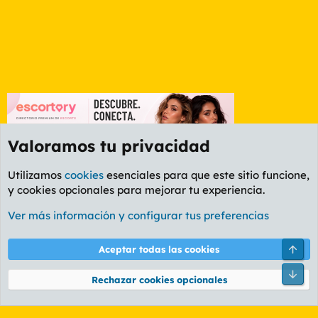
Valoramos tu privacidad
Utilizamos
cookies
esenciales para que este sitio funcione,
y cookies opcionales para mejorar tu experiencia.
Foro General
Ver más información y configurar tus preferencias
Cookies
PL OLDSTYLE AMARILLO
Cambiar fuente
Español (ES)
Arri
Aceptar todas las cookies
Contáctanos
Términos y reglas
Política de privacidad
Ayuda
R
Pie
S
Rechazar cookies opcionales
S
®
Community platform by XenForo
© 2010-2026 XenForo Ltd.