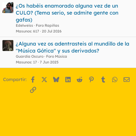
¿Os habéis enamorado alguna vez de un
CULO? (Tema serio, se admite gente con
gafas)
Edelweiss
Foro Rapiñas
Masunos
617
20 Jul 2026
¿Alguna vez os adentrasteis al mundillo de la
"Música Gótica" y sus derivados?
Guardia Oscuro
Foro Música
Masunos
17
7 Jun 2025
Facebook
X
Bluesky
LinkedIn
Reddit
Pinterest
Tumblr
WhatsA
Em
Compartir:
Enlace