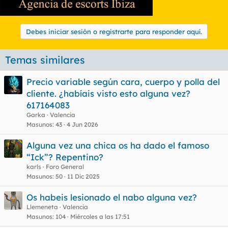
Debes iniciar sesión o registrarte para responder aquí.
Temas similares
Precio variable según cara, cuerpo y polla del
cliente. ¿habíais visto esto alguna vez?
617164083
Garka
Valencia
Masunos
43
4 Jun 2026
Alguna vez una chica os ha dado el famoso
“Ick”? Repentino?
karls
Foro General
Masunos
50
11 Dic 2025
Os habeis lesionado el nabo alguna vez?
Llemeneta
Valencia
Masunos
104
Miércoles a las 17:51