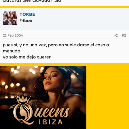
clavaras bien clavada? :pla
t
o
e
m
TORBE
a
Frikazo
21 Feb 2004
#2
pues si, y no una vez, pero no suele darse el caso a
menudo
yo solo me dejo querer