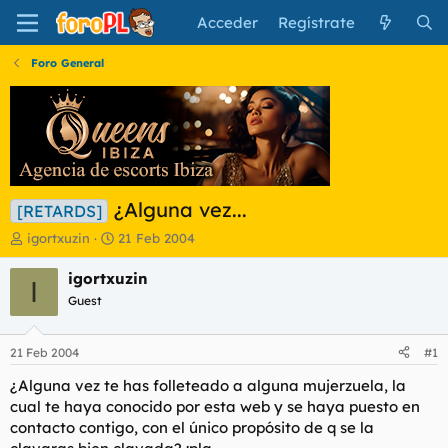
Acceder
Regístrate
Foro General
¿Alguna vez...
[RETARDS]
I
F
igortxuzin
21 Feb 2004
n
e
i
c
igortxuzin
I
c
h
Guest
i
a
a
d
d
e
21 Feb 2004
#1
o
i
r
n
¿Alguna vez te has folleteado a alguna mujerzuela, la
d
i
cual te haya conocido por esta web y se haya puesto en
e
c
contacto contigo, con el único propósito de q se la
l
i