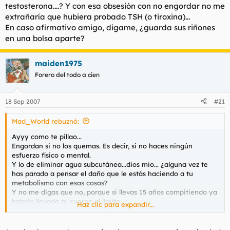
testosterona....? Y con esa obsesión con no engordar no me
extrañaría que hubiera probado TSH (o tiroxina)...
En caso afirmativo amigo, digame, ¿guarda sus riñones
en una bolsa aparte?
maiden1975
Forero del todo a cien
18 Sep 2007
#21
Mad_World rebuznó:
Ayyy como te pillao...
Engordan si no los quemas. Es decir, si no haces ningún
esfuerzo físico o mental.
Y lo de eliminar agua subcutánea...dios mio... ¿alguna vez te
has parado a pensar el daño que le estás haciendo a tu
metabolismo con esas cosas?
Y no me digas que no, porque si llevas 15 años compitiendo ya
habrás llevado tu cuerpo al límite.
Haz clic para expandir...
Por curiosidad, me dijeron que todos los que compiten en
culturismo se pinchan anabolizantes y eso...¿tu también? ¿o en
esos 15 años no has recurrido a un winstroletazo,