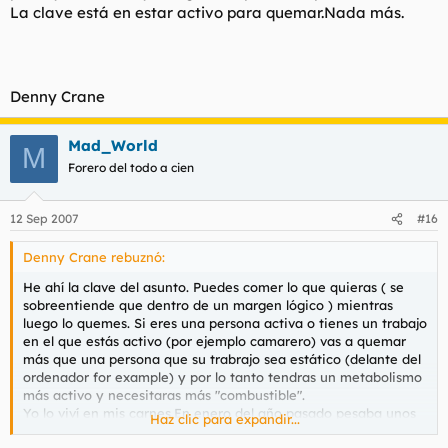
La clave está en estar activo para quemar.Nada más.
Denny Crane
Mad_World
M
Forero del todo a cien
12 Sep 2007
#16
Denny Crane rebuznó:
He ahí la clave del asunto. Puedes comer lo que quieras ( se
sobreentiende que dentro de un margen lógico ) mientras
luego lo quemes. Si eres una persona activa o tienes un trabajo
en el que estás activo (por ejemplo camarero) vas a quemar
más que una persona que su trabrajo sea estático (delante del
ordenador for example) y por lo tanto tendras un metabolismo
más activo y necesitaras más "combustible".
Yo lo viví en mis carnes.En enero del año pasado pesaba unos
Haz clic para expandir...
87 kilos aprox., reduje el tamaño de las raciones de la comida