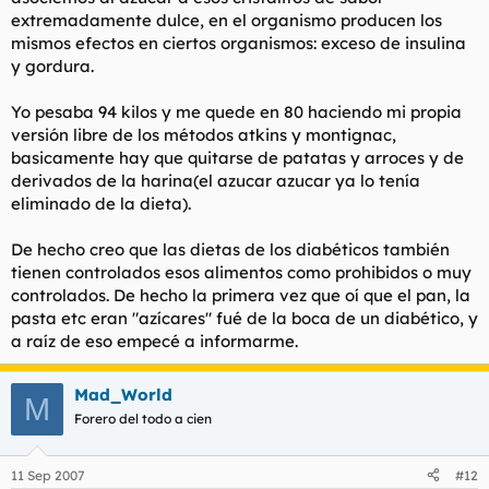
extremadamente dulce, en el organismo producen los
mismos efectos en ciertos organismos: exceso de insulina
y gordura.
Esta dieta es de lo peor que puedes hacer, no tienes glúcidos
Yo pesaba 94 kilos y me quede en 80 haciendo mi propia
para alimentar el cerebro así que pierdes facultades mentales
versión libre de los métodos atkins y montignac,
y tu cuerpo no tiene mas remedio que tirar de lípidos (o
basicamente hay que quitarse de patatas y arroces y de
grasas) y en gran mayoria de los casos de proteína, perdiendo
masa muscular.
derivados de la harina(el azucar azucar ya lo tenía
eliminado de la dieta).
De hecho creo que las dietas de los diabéticos también
tienen controlados esos alimentos como prohibidos o muy
controlados. De hecho la primera vez que oí que el pan, la
pasta etc eran "azícares" fué de la boca de un diabético, y
a raíz de eso empecé a informarme.
Mad_World
M
Forero del todo a cien
11 Sep 2007
#12