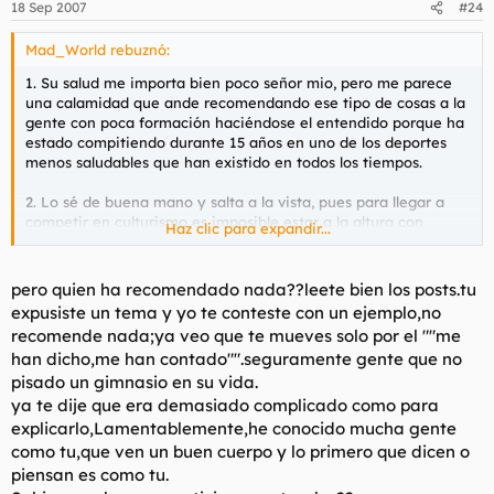
18 Sep 2007
#24
Mad_World rebuznó:
1. Su salud me importa bien poco señor mio, pero me parece
una calamidad que ande recomendando ese tipo de cosas a la
gente con poca formación haciéndose el entendido porque ha
estado compitiendo durante 15 años en uno de los deportes
menos saludables que han existido en todos los tiempos.
2. Lo sé de buena mano y salta a la vista, pues para llegar a
competir en culturismo es imposible estar a la altura con
Haz clic para expandir...
simple ejercicio. Ya no me refiero solo a aportes "simples"
como la L-Carnitina o creatina, sin anabolizantes te comes una
mierda en el culturismo, y eso es así.
pero quien ha recomendado nada??leete bien los posts.tu
expusiste un tema y yo te conteste con un ejemplo,no
3. No es para que te pongas en plan borde aunque con esa
recomende nada;ya veo que te mueves solo por el ""me
contestación me lo has dicho todo. Preguntaba por como
han dicho,me han contado"".seguramente gente que no
estaba el mundillo en general, pero qué se puede esperar de
pisado un gimnasio en su vida.
alguien sin aporte suficiente de glucosa en su musculoso
encéfalo.
ya te dije que era demasiado complicado como para
explicarlo,Lamentablemente,he conocido mucha gente
4. Tu riñones atascados de proteínas con una posible nefritis (si
como tu,que ven un buen cuerpo y lo primero que dicen o
no es ahora, no te impacientes hamijo, ya llegará) se los
piensan es como tu.
puedes regalar a tu urólogo y hacerle un favor a la ciencia,