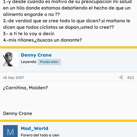
1.-y desde cuando es motivo de su preocupacion mi salud
testosterona....? Y con esa obsesión con no engordar no me
en un hilo donde estamos debatiendo el hecho de que un
extrañaría que hubiera probado TSH (o tiroxina)...
alimento engorde o no ??
En caso afirmativo amigo, digame, ¿guarda sus riñones en una
2.-de verdad que se cree todo lo que dicen?.si mañana le
bolsa aparte?
dicen que todos ciclistas se dopan,usted lo cree??
3.- a ti te lo voy a decir.
4.-mis riñones,¿buscas un donante?
Denny Crane
Leyenda
Moderador
18 Sep 2007
#22
¿Carnitina, Maiden?
Denny Crane
Mad_World
M
Forero del todo a cien