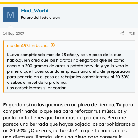
Mad_World
M
Forero del todo a cien
14 Sep 2007
#18
maiden1975 rebuznó:
LLevo compitiendo mas de 15 años,y se un poco de lo que
hablo,quien crea que los hidratos no engordan que se coma
cada dia 300 gramos de arroz o patata hervido y ya lo vera.lo
primero que haces cuando empiezas una dieta de preparacion
para ponerte en el peso es rebajar los carbohidratos al 20-30%
y subes el nivel de la proteina.
Los carbohidratos si engordan.
Engordan si no los quemas en un plazo de tiempo. Tú para
competir harás lo que sea para reforzar tus músculos y
por lo tanto tienes que tirar más de proteínas. Pero me
parece una burrada que hayas bajado los carbohidratos a
un 20-30%. ¿Qué eres, culturista? Lo que tú haces no es
una dieta equilibrada, sino una dieta para conseguir