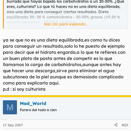
burrada que hayas bajado los carbohidratos a un 20-30%. ¿Qué
eres, culturista? Lo que tú haces no es una dieta equilibrada,
sino una dieta para conseguir ciertos resultados. Dieta
equilibrada: 50- 55 % carbohidratos - 30-35% grasas. (15-20 %
monoinsaturados) - 10-15 % proteínas.
Haz clic para expandir...
De todos es sabido que antes de competir (y después) un buen
plato de pasta o algún carbohidrato de asimilación retardada
ya se que no es una dieta equilibrada,es como tu dices
es lo mejor para rendir tanto física, como, sobre todo (en
para conseguir un resultado,solo lo he puesto de ejemplo
realidad había puesto sobre todo junto porque soy un
para decir que el hidrato engorda.a lo que te refieres con
subnormal) mentalmente. Por que repito que el cerebro sólo
un buen plato de pasta antes de competir es lo que
funciona con glucosa.
llamamos la carga de carbohidratos,aunque antes hay
que hacer una descarga,sirve para eliminar el agua
subcutanea de la piel aunque es demasiado complicado
como para explicarlo aqui.
p.d : si soy culturista
Mad_World
M
Forero del todo a cien
17 Sep 2007
#20