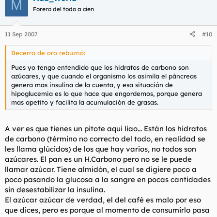
M
Forero del todo a cien
11 Sep 2007
#10
Becerro de oro rebuznó:
Pues yo tengo entendido que los hidratos de carbono son
azúcares, y que cuando el organismo los asimila el páncreas
genera mas insulina de la cuenta, y esa situación de
hipoglucemia es lo que hace que engordemos, porque genera
mas apetito y facilita la acumulación de grasas.
A ver es que tienes un pitote aqui liao... Están los hidratos
de carbono (término no correcto del todo, en realidad se
les llama glúcidos) de los que hay varios, no todos son
azúcares. El pan es un H.Carbono pero no se le puede
llamar azúcar. Tiene almidón, el cual se digiere poco a
poco pasando la glucosa a la sangre en pocas cantidades
sin desestabilizar la insulina.
El azúcar azúcar de verdad, el del café es malo por eso
que dices, pero es porque al momento de consumirlo pasa