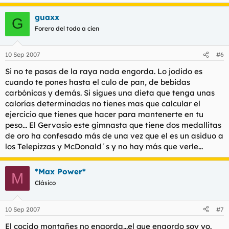
guaxx
G
Forero del todo a cien
10 Sep 2007
#6
Si no te pasas de la raya nada engorda. Lo jodido es
cuando te pones hasta el culo de pan, de bebidas
carbónicas y demás. Si sigues una dieta que tenga unas
calorías determinadas no tienes mas que calcular el
ejercicio que tienes que hacer para mantenerte en tu
peso... El Gervasio este gimnasta que tiene dos medallitas
de oro ha confesado más de una vez que el es un asiduo a
los Telepizzas y McDonald´s y no hay más que verle...
*Max Power*
M
Clásico
10 Sep 2007
#7
El cocido montañes no engorda...el que engordo soy yo.