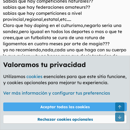
Sabias que hay competiciones naturales??
para cuando tengas que acudir a diálisis cada dos días no te
sabias que hay federaciones amateurs??
servirán de mucho. Ah, y tu corazón hipertrofiado también.
sabias que hay competiciones a nivel
provincial,regional,estatal,etc.....
Claro que hay doping en el culturismo,negarlo seria una
sandez,pero iguaal en todos los deportes o mas o que te
crees,que un futbolista se cura de una rotura de
ligamentos en cuatro meses por arte de magia???
yo no recomiendo,nada,cada uno que haga con su cuerpo
lo que quiera y tu no haces mas que decir tonterias de
dialisis y nefritis.....que te crees que alguien que compite
Valoramos tu privacidad
esta todo el año a dieta preparandose??no tienes ni idea
y tu consejero el""que te dice""tampoco chaval.
Utilizamos
cookies
esenciales para que este sitio funcione,
Sabes lo que es la " ANDFN " buscalo anda.ahi es donde
y cookies opcionales para mejorar tu experiencia.
compito yo listo.
Ver más información y configurar tus preferencias
Mad_World
M
Arri
Aceptar todas las cookies
Forero del todo a cien
Pie
Rechazar cookies opcionales
19 Sep 2007
#25