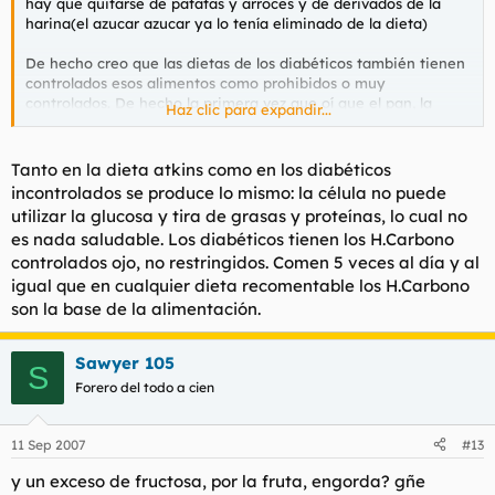
hay que quitarse de patatas y arroces y de derivados de la
harina(el azucar azucar ya lo tenía eliminado de la dieta)
De hecho creo que las dietas de los diabéticos también tienen
controlados esos alimentos como prohibidos o muy
controlados. De hecho la primera vez que oí que el pan, la
Haz clic para expandir...
pasta etc eran "azícares" fué de la boca de un diabético, y a
raíz de eso empecé a informarme.
Tanto en la dieta atkins como en los diabéticos
incontrolados se produce lo mismo: la célula no puede
utilizar la glucosa y tira de grasas y proteínas, lo cual no
es nada saludable. Los diabéticos tienen los H.Carbono
controlados ojo, no restringidos. Comen 5 veces al día y al
igual que en cualquier dieta recomentable los H.Carbono
son la base de la alimentación.
Sawyer 105
S
Forero del todo a cien
11 Sep 2007
#13
y un exceso de fructosa, por la fruta, engorda? gñe