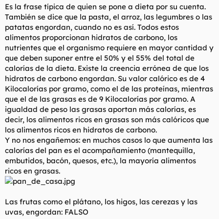
Es la frase típica de quien se pone a dieta por su cuenta.
l
i
También se dice que la pasta, el arroz, las legumbres o las
t
o
e
patatas engordan, cuando no es así. Todos estos
m
alimentos proporcionan hidratos de carbono, los
a
nutrientes que el organismo requiere en mayor cantidad y
que deben suponer entre el 50% y el 55% del total de
calorías de la dieta. Existe la creencia errónea de que los
hidratos de carbono engordan. Su valor calórico es de 4
Kilocalorías por gramo, como el de las proteínas, mientras
que el de las grasas es de 9 Kilocalorías por gramo. A
igualdad de peso las grasas aportan más calorías, es
decir, los alimentos ricos en grasas son más calóricos que
los alimentos ricos en hidratos de carbono.
Y no nos engañemos: en muchos casos lo que aumenta las
calorías del pan es el acompañamiento (mantequilla,
embutidos, bacón, quesos, etc.), la mayoría alimentos
ricos en grasas.
Las frutas como el plátano, los higos, las cerezas y las
uvas, engordan: FALSO