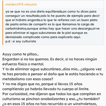
maiden1975 rebuznó:
ya se que no es una dieta equilibrada,es como tu dices para
conseguir un resultado,solo lo he puesto de ejemplo para decir
que el hidrato engorda.a lo que te refieres con un buen plato
de pasta antes de competir es lo que llamamos la carga de
carbohidratos,aunque antes hay que hacer una descarga,sirve
para eliminar el agua subcutanea de la piel aunque es
demasiado complicado como para explicarlo aqui.
p.d : si soy culturista
Ayyy como te pillao...
Engordan si no los quemas. Es decir, si no haces ningún
esfuerzo físico o mental.
Y lo de eliminar agua subcutánea...dios mio... ¿alguna vez
te has parado a pensar el daño que le estás haciendo a tu
metabolismo con esas cosas?
Y no me digas que no, porque si llevas 15 años
compitiendo ya habrás llevado tu cuerpo al límite.
Por curiosidad, me dijeron que todos los que compiten en
culturismo se pinchan anabolizantes y eso...¿tu también?
¿o en esos 15 años no has recurrido a un winstroletazo,