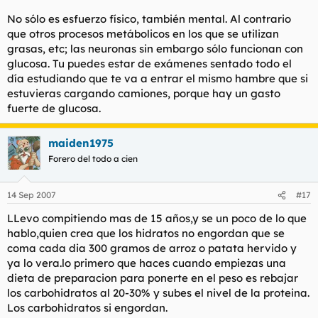
(seguía comiendo de todo), bebí mucha agua (para quitar la
sensación de hambre) y curré mucho y no paré quieto.Total
No sólo es esfuerzo físico, también mental. Al contrario
que llegado septiembre pesaba 73 kilos...
que otros procesos metábolicos en los que se utilizan
La clave está en estar activo para quemar.Nada más.
grasas, etc; las neuronas sin embargo sólo funcionan con
glucosa. Tu puedes estar de exámenes sentado todo el
día estudiando que te va a entrar el mismo hambre que si
Denny Crane
estuvieras cargando camiones, porque hay un gasto
fuerte de glucosa.
maiden1975
Forero del todo a cien
14 Sep 2007
#17
LLevo compitiendo mas de 15 años,y se un poco de lo que
hablo,quien crea que los hidratos no engordan que se
coma cada dia 300 gramos de arroz o patata hervido y
ya lo vera.lo primero que haces cuando empiezas una
dieta de preparacion para ponerte en el peso es rebajar
los carbohidratos al 20-30% y subes el nivel de la proteina.
Los carbohidratos si engordan.