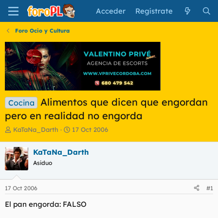
Acceder
Regístrate
Foro Ocio y Cultura
Alimentos que dicen que engordan
Cocina
pero en realidad no engorda
I
F
KaTaNa_Darth
17 Oct 2006
n
e
i
c
KaTaNa_Darth
c
h
Asiduo
i
a
a
d
d
e
17 Oct 2006
#1
o
i
r
n
El pan engorda: FALSO
d
i
e
c