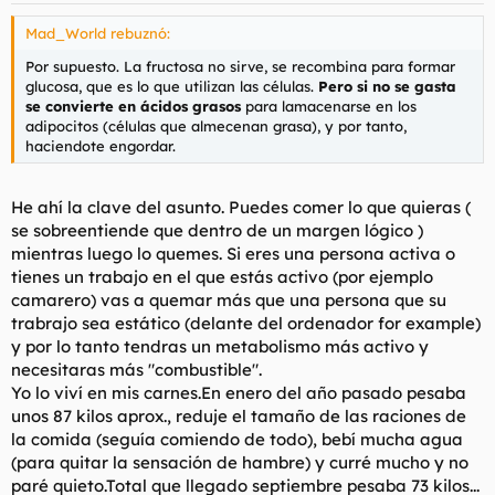
Mad_World rebuznó:
Por supuesto. La fructosa no sirve, se recombina para formar
glucosa, que es lo que utilizan las células.
Pero si no se gasta
se convierte en ácidos grasos
para lamacenarse en los
adipocitos (células que almecenan grasa), y por tanto,
haciendote engordar.
He ahí la clave del asunto. Puedes comer lo que quieras (
se sobreentiende que dentro de un margen lógico )
mientras luego lo quemes. Si eres una persona activa o
tienes un trabajo en el que estás activo (por ejemplo
camarero) vas a quemar más que una persona que su
trabrajo sea estático (delante del ordenador for example)
y por lo tanto tendras un metabolismo más activo y
necesitaras más "combustible".
Yo lo viví en mis carnes.En enero del año pasado pesaba
unos 87 kilos aprox., reduje el tamaño de las raciones de
la comida (seguía comiendo de todo), bebí mucha agua
(para quitar la sensación de hambre) y curré mucho y no
paré quieto.Total que llegado septiembre pesaba 73 kilos...