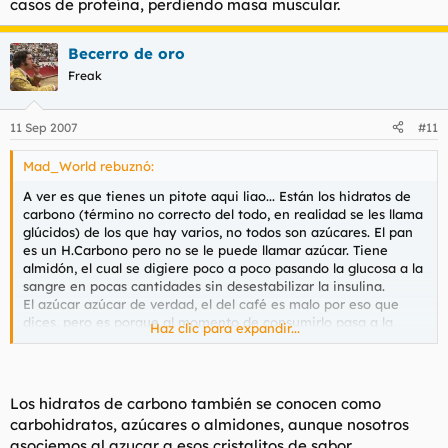
casos de proteína, perdiendo masa muscular.
Becerro de oro
Freak
11 Sep 2007
#11
Mad_World rebuznó:
A ver es que tienes un pitote aqui liao... Están los hidratos de
carbono (término no correcto del todo, en realidad se les llama
glúcidos) de los que hay varios, no todos son azúcares. El pan
es un H.Carbono pero no se le puede llamar azúcar. Tiene
almidón, el cual se digiere poco a poco pasando la glucosa a la
sangre en pocas cantidades sin desestabilizar la insulina.
El azúcar azúcar de verdad, el del café es malo por eso que
dices, pero es porque al momento de consumirlo pasa a la
Haz clic para expandir...
sangre en forma de glucosa y fructosa en elevadas
concentraciones.
Lo importante es consumir H. Carbono retardados, como el pan
integral (por que el muy blanco se digiere más rápido), para
Los hidratos de carbono también se conocen como
que no ocurra esto que dices, que puede conyevar una
carbohidratos, azúcares o almidones, aunque nosotros
diabetes mellitus en el futuro y a la vez tengamos glucosa en el
asociemos al azucar a esos cristalitos de sabor
organismo, que es esencial para que funcione el cerebro.