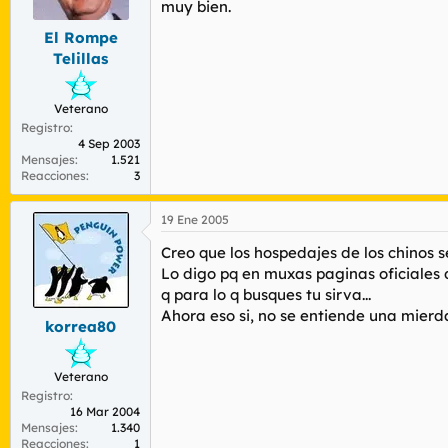
muy bien.
El Rompe
Telillas
Veterano
Registro
4 Sep 2003
Mensajes
1.521
Reacciones
3
19 Ene 2005
Creo que los hospedajes de los chinos se 
Lo digo pq en muxas paginas oficiales 
q para lo q busques tu sirva...
Ahora eso si, no se entiende una mierda.
korrea80
Veterano
Registro
16 Mar 2004
Mensajes
1.340
Reacciones
1