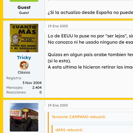
Guest
¿Si la actualizo desde España no pue
Guest
19 Ene 2005
Lo de EEUU lo puse no por "ser lejos",
No conozco ni he usado ninguno de esa
Quizas en algun pais arabe tambien te
Tricky
(si lo esta).
A esta ultima le hicieron retirar las im
Clásico
Registro
3 Nov 2004
Mensajes
2.404
Reacciones
0
19 Ene 2005
Teniente CAMPANO rebuznó:
dAN1 rebuznó: