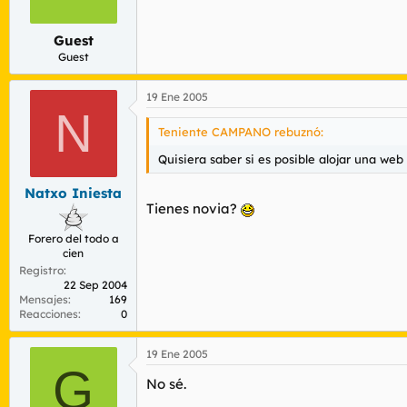
r
n
d
i
Guest
e
c
l
i
Guest
t
o
e
19 Ene 2005
m
N
a
Teniente CAMPANO rebuznó:
Quisiera saber si es posible alojar una we
Natxo Iniesta
Tienes novia?
Forero del todo a
cien
Registro
22 Sep 2004
Mensajes
169
Reacciones
0
19 Ene 2005
G
No sé.