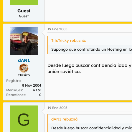
Guest
Guest
19 Ene 2005
TitoTricky rebuznó:
Supongo que contratando un Hosting en lo
dAN1
Desde luego buscar confidencialidad y
unión soviética.
Clásico
Registro
8 Nov 2004
Mensajes
4.136
Reacciones
0
19 Ene 2005
G
dAN1 rebuznó:
Desde luego buscar confidencialidad y mig