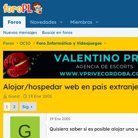
Foros
Novedades
Miembros
Nuevos mensajes
Buscar en foros
Foros
OCIO
Foro Informática y Videojuegos
Alojar/hospedar web en pais extranj
I
F
Guest
19 Ene 2005
n
e
1
2
Sig.
i
c
c
h
i
a
19 Ene 2005
a
G
d
Quisiera saber si es posible alojar un
d
e
o
i