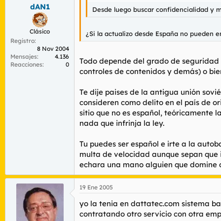
dAN1
Desde luego buscar confidencialidad y m
Clásico
¿Si la actualizo desde España no pueden 
Registro
8 Nov 2004
Mensajes
4.136
Todo depende del grado de seguridad qu
Reacciones
0
controles de contenidos y demás) o bie
Te dije paises de la antigua unión sovi
consideren como delito en el país de o
sitio que no es español, teóricamente la
nada que infrinja la ley.
Tu puedes ser español e irte a la auto
multa de velocidad aunque sepan que i
echara una mano alguien que domine de 
19 Ene 2005
yo la tenia en dattatec.com sistema ba
contratando otro servicio con otra em