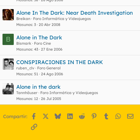
Alone In The Dark: Near Death Investigation
Breikan
Foro Informática y Videojuegos
Masunos
3
20 Abr 2008
Alone in The Dark
B
Bismark
Foro Cine
Masunos
43
27 Ene 2006
CONSPIRACIONES IN THE DARK
ruben_clv
Foro General
Masunos
51
24 Ago 2006
Alone in the dark
Tannhäuser
Foro Informática y Videojuegos
Masunos
12
26 Jul 2005
Facebook
X
Bluesky
LinkedIn
Reddit
Pinterest
Tumblr
WhatsA
Em
Compartir:
Enlace