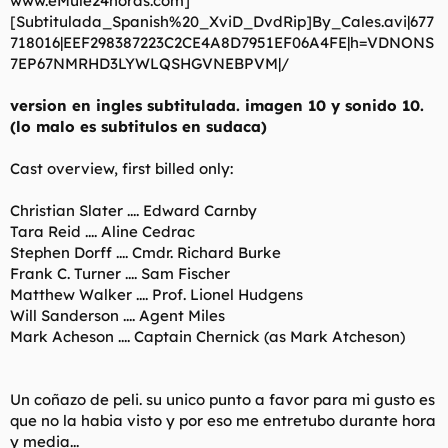
www.eMule24horas.com]
t
o
[Subtitulada_Spanish%20_XviD_DvdRip]By_Cales.avi|677
e
718016|EEF298387223C2CE4A8D7951EF06A4FE|h=VDNONS
m
a
7EP67NMRHD3LYWLQSHGVNEBPVM|/
version en ingles subtitulada. imagen 10 y sonido 10.
(lo malo es subtitulos en sudaca)
Cast overview, first billed only:
Christian Slater .... Edward Carnby
Tara Reid .... Aline Cedrac
Stephen Dorff .... Cmdr. Richard Burke
Frank C. Turner .... Sam Fischer
Matthew Walker .... Prof. Lionel Hudgens
Will Sanderson .... Agent Miles
Mark Acheson .... Captain Chernick (as Mark Atcheson)
Un coñazo de peli. su unico punto a favor para mi gusto es
que no la habia visto y por eso me entretubo durante hora
y media...