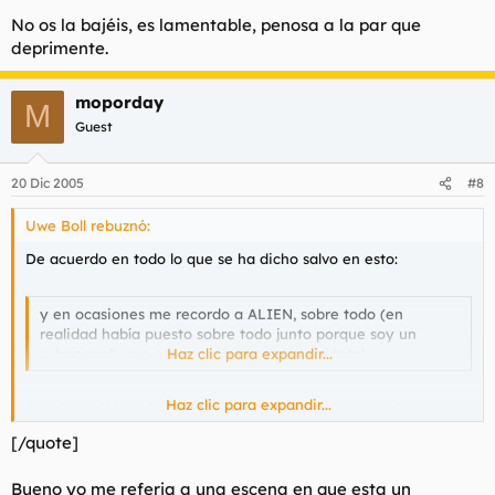
No os la bajéis, es lamentable, penosa a la par que
deprimente.
moporday
M
Guest
20 Dic 2005
#8
Uwe Boll rebuznó:
De acuerdo en todo lo que se ha dicho salvo en esto:
y en ocasiones me recordo a ALIEN, sobre todo (en
realidad había puesto sobre todo junto porque soy un
subnormal) una escena que es una copia total.
Haz clic para expandir...
Haz clic para expandir...
En mi humilde opinión, comparar este subproducto(si es que se
puede llamar así), con un clasico por meritos propios del cine
[/quote]
de horror como es la fantastica ALIEN de Ridley Scott(como se
escriba), ofende al original.
Bueno yo me referia a una escena en que esta un
Mi alter ego ni en un millon de años podria crear un producto