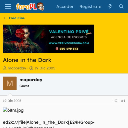
Acceder
Regístrate
Foro Cine
Alone in the Dark
I
F
moporday
19 Dic 2005
n
e
i
c
moporday
M
c
h
Guest
i
a
a
d
d
e
19 Dic 2005
#1
o
i
r
n
d
i
e
c
ed2k://|file|Alone_in_the_Dark[E24HGroup-
l
i