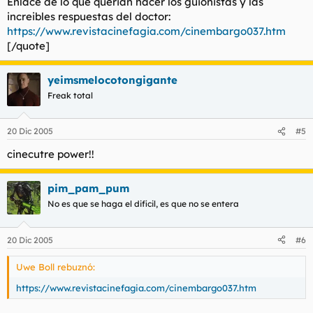
Enlace de lo que querian hacer los guionistas y las
increibles respuestas del doctor:
https://www.revistacinefagia.com/cinembargo037.htm
[/quote]
yeimsmelocotongigante
Freak total
20 Dic 2005
#5
cinecutre power!!
pim_pam_pum
No es que se haga el dificil, es que no se entera
20 Dic 2005
#6
Uwe Boll rebuznó:
https://www.revistacinefagia.com/cinembargo037.htm