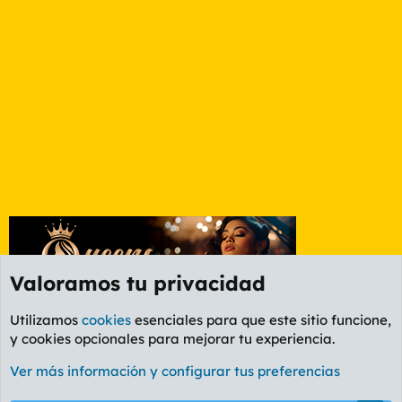
Valoramos tu privacidad
Utilizamos
cookies
esenciales para que este sitio funcione,
y cookies opcionales para mejorar tu experiencia.
Foro Cine
Ver más información y configurar tus preferencias
Cookies
PL OLDSTYLE AMARILLO
Cambiar fuente
Español (ES)