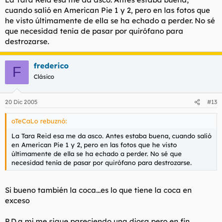
amientada en Alone in the Dark 1), con su atmosfera... por
cuando salió en American Pie 1 y 2, pero en las fotos que
dios, imaginad que los guionistas querian adaptarlo a los
he visto últimamente de ella se ha echado a perder. No sé
relatos del maestro H.P Lovecraft....
que necesidad tenía de pasar por quirófano para
Enlace de lo que querian hacer los guionistas y las
destrozarse.
increibles respuestas del doctor:
https://www.revistacinefagia.com/cinembargo037.htm
frederico
F
Clásico
20 Dic 2005
#13
oTeCaLo rebuznó:
La Tara Reid esa me da asco. Antes estaba buena, cuando salió
en American Pie 1 y 2, pero en las fotos que he visto
últimamente de ella se ha echado a perder. No sé que
necesidad tenía de pasar por quirófano para destrozarse.
Si bueno también la coca...es lo que tiene la coca en
exceso
P.D.a mi me sigue pareciendo una diosa,pero en fin...