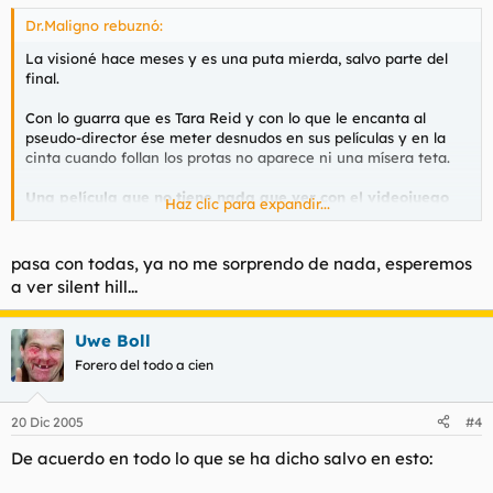
Dr.Maligno rebuznó:
La visioné hace meses y es una puta mierda, salvo parte del
final.
Con lo guarra que es Tara Reid y con lo que le encanta al
pseudo-director ése meter desnudos en sus películas y en la
cinta cuando follan los protas no aparece ni una mísera teta.
Una película que no tiene nada que ver con el videojuego
Haz clic para expandir...
salvo el título
. Para pasar el rato y nada más
pasa con todas, ya no me sorprendo de nada, esperemos
a ver silent hill...
Uwe Boll
Forero del todo a cien
20 Dic 2005
#4
De acuerdo en todo lo que se ha dicho salvo en esto: