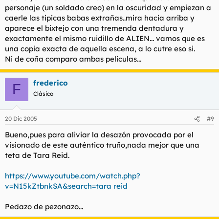
como ALIEN ni nada parecido, ya que carece de la genialidad
personaje (un soldado creo) en la oscuridad y empiezan a
y la oportunidad que tuvieron los que hicieron Alien.
caerle las tipicas babas extrañas..mira hacia arriba y
aparece el bixtejo con una tremenda dentadura y
Por cierto, hace tiempo vi un articulo sobre unos guionistas
exactamente el mismo ruidillo de ALIEN... vamos que es
hechando pestes de Mr Boll, fue descojonante, pero pensar lo
una copia exacta de aquella escena, a lo cutre eso si.
que podria haber sido esta pelicula ( una pelicula amientada
Ni de coña comparo ambas peliculas...
en Alone in the Dark 1), con su atmosfera... por dios, imaginad
que los guionistas querian adaptarlo a los relatos del maestro
H.P Lovecraft....
frederico
F
Enlace de lo que querian hacer los guionistas y las increibles
Clásico
respuestas del doctor:
https://www.revistacinefagia.com/cinembargo037.htm
20 Dic 2005
#9
Bueno,pues para aliviar la desazón provocada por el
visionado de este auténtico truño,nada mejor que una
teta de Tara Reid.
https://www.youtube.com/watch.php?
v=N15kZtbnkSA&search=tara reid
Pedazo de pezonazo...