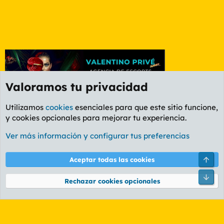
Valoramos tu privacidad
Utilizamos
cookies
esenciales para que este sitio funcione,
y cookies opcionales para mejorar tu experiencia.
Foro Informática y Videojuegos
Ver más información y configurar tus preferencias
Cookies
PL OLDSTYLE AMARILLO
Cambiar fuente
Español (ES)
Arri
Aceptar todas las cookies
Contáctanos
Términos y reglas
Política de privacidad
Ayuda
R
Pie
S
Rechazar cookies opcionales
S
®
Community platform by XenForo
© 2010-2026 XenForo Ltd.