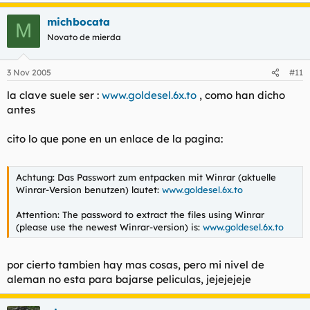
michbocata
M
Novato de mierda
3 Nov 2005
#11
la clave suele ser :
www.goldesel.6x.to
, como han dicho
antes
cito lo que pone en un enlace de la pagina:
Achtung: Das Passwort zum entpacken mit Winrar (aktuelle
Winrar-Version benutzen) lautet:
www.goldesel.6x.to
Attention: The password to extract the files using Winrar
(please use the newest Winrar-version) is:
www.goldesel.6x.to
por cierto tambien hay mas cosas, pero mi nivel de
aleman no esta para bajarse peliculas, jejejejeje