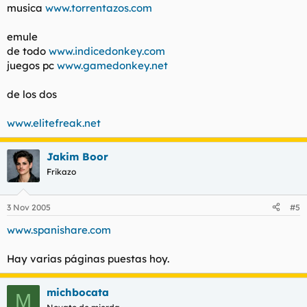
musica
www.torrentazos.com
emule
de todo
www.indicedonkey.com
juegos pc
www.gamedonkey.net
de los dos
www.elitefreak.net
Jakim Boor
Frikazo
3 Nov 2005
#5
www.spanishare.com
Hay varias páginas puestas hoy.
michbocata
M