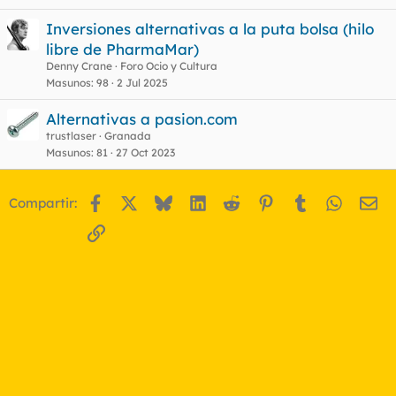
Inversiones alternativas a la puta bolsa (hilo
libre de PharmaMar)
Denny Crane
Foro Ocio y Cultura
Masunos
98
2 Jul 2025
Alternativas a pasion.com
trustlaser
Granada
Masunos
81
27 Oct 2023
Facebook
X
Bluesky
LinkedIn
Reddit
Pinterest
Tumblr
WhatsA
Em
Compartir:
Enlace