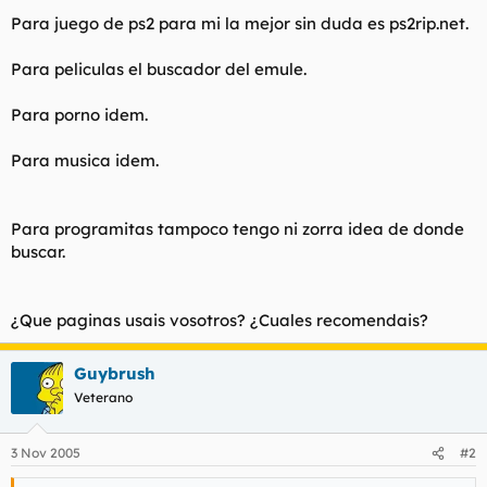
t
o
Para juego de ps2 para mi la mejor sin duda es ps2rip.net.
e
m
a
Para peliculas el buscador del emule.
Para porno idem.
Para musica idem.
Para programitas tampoco tengo ni zorra idea de donde
buscar.
¿Que paginas usais vosotros? ¿Cuales recomendais?
Guybrush
Veterano
3 Nov 2005
#2