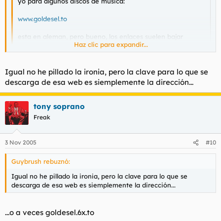
yo para algunos discos de musica:
www.goldesel.to
esta en aleman, pero bueno, los enlaces suelen bajar
Haz clic para expandir...
pronto
Haz clic para expandir...
¿Esos son los que tienen unas claves imposibles, no?
Igual no he pillado la ironia, pero la clave para lo que se
descarga de esa web es siemplemente la dirección...
tony soprano
Freak
3 Nov 2005
#10
Guybrush rebuznó:
Igual no he pillado la ironia, pero la clave para lo que se
descarga de esa web es siemplemente la dirección...
...o a veces goldesel.6x.to