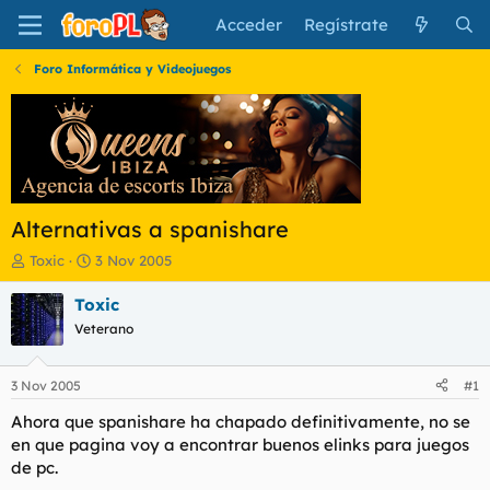
Acceder
Regístrate
Foro Informática y Videojuegos
Alternativas a spanishare
I
F
Toxic
3 Nov 2005
n
e
i
c
Toxic
c
h
Veterano
i
a
a
d
d
e
3 Nov 2005
#1
o
i
r
n
Ahora que spanishare ha chapado definitivamente, no se
d
i
en que pagina voy a encontrar buenos elinks para juegos
e
c
de pc.
l
i