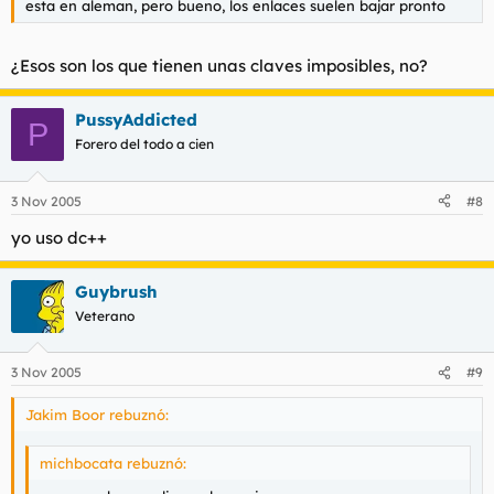
esta en aleman, pero bueno, los enlaces suelen bajar pronto
¿Esos son los que tienen unas claves imposibles, no?
PussyAddicted
P
Forero del todo a cien
3 Nov 2005
#8
yo uso dc++
Guybrush
Veterano
3 Nov 2005
#9
Jakim Boor rebuznó:
michbocata rebuznó: