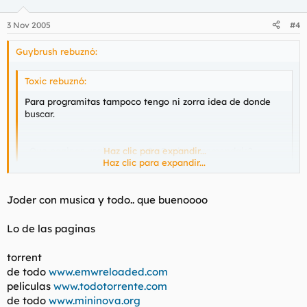
3 Nov 2005
#4
Guybrush rebuznó:
Toxic rebuznó:
Para programitas tampoco tengo ni zorra idea de donde
buscar.
¿Que paginas usais vosotros? ¿Cuales recomendais?
Haz clic para expandir...
Haz clic para expandir...
esta
es cojonuda.
Joder con musica y todo.. que buenoooo
Softonic tampoco está mal
Lo de las paginas
torrent
de todo
www.emwreloaded.com
peliculas
www.todotorrente.com
de todo
www.mininova.org