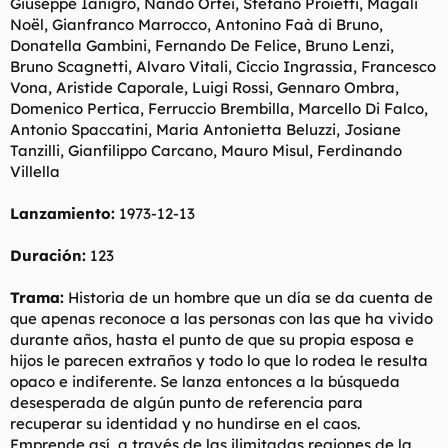
Giuseppe Ianigro, Nando Orfei, Stefano Proietti, Magali
Noël, Gianfranco Marrocco, Antonino Faà di Bruno,
Donatella Gambini, Fernando De Felice, Bruno Lenzi,
Bruno Scagnetti, Alvaro Vitali, Ciccio Ingrassia, Francesco
Vona, Aristide Caporale, Luigi Rossi, Gennaro Ombra,
Domenico Pertica, Ferruccio Brembilla, Marcello Di Falco,
Antonio Spaccatini, Maria Antonietta Beluzzi, Josiane
Tanzilli, Gianfilippo Carcano, Mauro Misul, Ferdinando
Villella
Lanzamiento:
1973-12-13
Duración:
123
Trama:
Historia de un hombre que un día se da cuenta de
que apenas reconoce a las personas con las que ha vivido
durante años, hasta el punto de que su propia esposa e
hijos le parecen extraños y todo lo que lo rodea le resulta
opaco e indiferente. Se lanza entonces a la búsqueda
desesperada de algún punto de referencia para
recuperar su identidad y no hundirse en el caos.
Emprende así, a través de las ilimitadas regiones de la