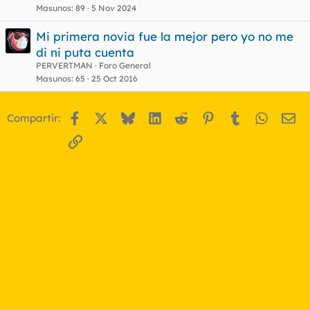
Masunos
89
5 Nov 2024
Mi primera novia fue la mejor pero yo no me
di ni puta cuenta
PERVERTMAN
Foro General
Masunos
65
25 Oct 2016
Facebook
X
Bluesky
LinkedIn
Reddit
Pinterest
Tumblr
WhatsA
Em
Compartir:
Enlace