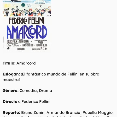
t
o
e
m
a
Título:
Amarcord
Eslogan:
¡El fantástico mundo de Fellini en su obra
maestra!
Género:
Comedia, Drama
Director:
Federico Fellini
Reparto:
Bruno Zanin, Armando Brancia, Pupella Maggio,