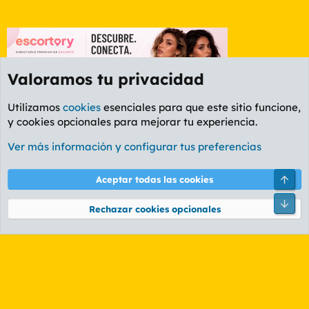
Valoramos tu privacidad
Utilizamos
cookies
esenciales para que este sitio funcione,
y cookies opcionales para mejorar tu experiencia.
Foro Cine
Ver más información y configurar tus preferencias
Cookies
PL OLDSTYLE AMARILLO
Cambiar fuente
Español (ES)
Arri
Aceptar todas las cookies
Contáctanos
Términos y reglas
Política de privacidad
Ayuda
R
Pie
S
Rechazar cookies opcionales
S
®
Community platform by XenForo
© 2010-2026 XenForo Ltd.