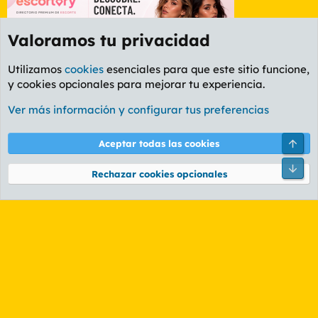
Valoramos tu privacidad
Utilizamos
cookies
esenciales para que este sitio funcione,
y cookies opcionales para mejorar tu experiencia.
Foro General
Ver más información y configurar tus preferencias
Cookies
PL OLDSTYLE AMARILLO
Cambiar fuente
Español (ES)
Arri
Aceptar todas las cookies
Contáctanos
Términos y reglas
Política de privacidad
Ayuda
R
Pie
S
Rechazar cookies opcionales
S
®
Community platform by XenForo
© 2010-2026 XenForo Ltd.