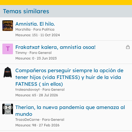
Temas similares
Amnistía. El hilo.
Morzhilla
Foro Política
Masunos
151
11 Oct 2024
Frakatxat kalera, amnistia osoa!
T
e
Timmy
Foro General
Masunos
0
23 Jun 2023
r
r
Compañeros perseguir siempre la opción de
tener hijos (vida FITNESS) y huir de la vida
FATNESS ( sin ellos)
o
troleandovoyt
Foro General
Masunos
65
28 Jul 2026
Therian, la nueva pandemia que amenaza al
mundo
TrozoDeCarne
Foro General
Masunos
98
27 Feb 2026