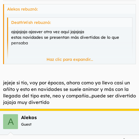
Alekos rebuznó:
DeathWish rebuznó:
ajajajaja ajasver otra vez aquí jajajaja
estas navidades se presentan más divertidas de lo que
pensaba
Haz clic para expandir...
Haz clic para expandir...
jejeje si tio, voy por épocas, ahora como ya llevo casi un
Joer tu tbn te haces de rogar, eh?? Hacia pila que no pasabas
añito y esto en navidades se suele animar y más con la
por aquí. En cuanto al nombre.. todos sabemos que se escribe
llegada del tipo este, neo y compañia...puede ser divertido
jashasver así que el que lo escriba mal es tonto, tonto, tonto.
jajaja muy divertido
Alekos
A
(a ver cuanto tarda en recordarnos como se escribe su
Guest
nombre)