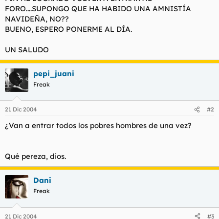
t
o
FORO....SUPONGO QUE HA HABIDO UNA AMNISTÍA
e
NAVIDEÑA, NO??
m
BUENO, ESPERO PONERME AL DÍA.
a
UN SALUDO
pepi_juani
Freak
21 Dic 2004
#2
¿Van a entrar todos los pobres hombres de una vez?
Qué pereza, dios.
Dani
Freak
21 Dic 2004
#3