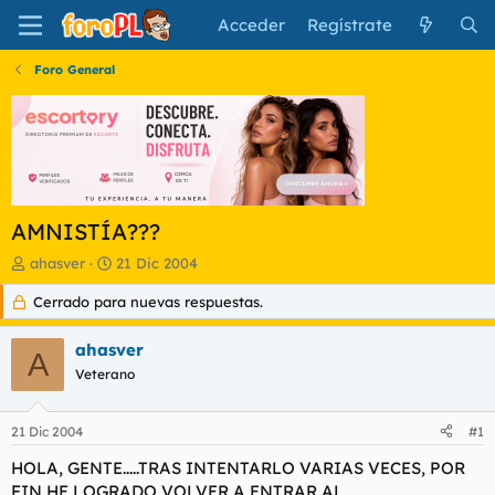
Acceder
Regístrate
Foro General
AMNISTÍA???
I
F
ahasver
21 Dic 2004
n
e
Cerrado para nuevas respuestas.
i
c
c
h
i
a
ahasver
A
a
d
Veterano
d
e
o
i
r
n
21 Dic 2004
#1
d
i
e
c
HOLA, GENTE.....TRAS INTENTARLO VARIAS VECES, POR
l
i
FIN HE LOGRADO VOLVER A ENTRAR AL