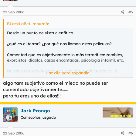
22 Sep 2006
#5
BLackLaBeL rebuznó:
Desde un punto de vista cienfítico.
¿qué es el terror? ¿por qué nos llaman estas películas?
Comentad que es objetivamente lo más terrorífico: zombies,
exorcistas, diablos, casas encantadas, psicología infantil, etc.
Quizás dependa de cada uno, a mi me produce pánico la
Haz clic para expandir...
claustrofobia, mis peores pesadillas son quedarme atrapado en
medio de un gran tubo... solamente imaginar qué me puede
algo tam subjetivo como el miedo no puede ser
suceder me hace despertar.
comentado objetivamente......
pero tu eres uno de ellos!!!
Ala, parlad ! :pla
Jark Prongo
Comecoños juzgado
22 Sep 2006
#6