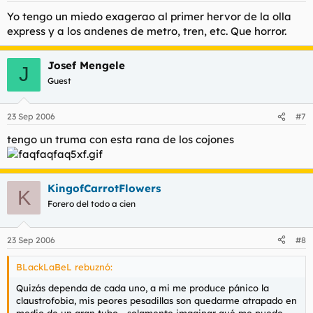
Yo tengo un miedo exagerao al primer hervor de la olla
express y a los andenes de metro, tren, etc. Que horror.
Josef Mengele
J
Guest
23 Sep 2006
#7
tengo un truma con esta rana de los cojones
KingofCarrotFlowers
K
Forero del todo a cien
23 Sep 2006
#8
BLackLaBeL rebuznó:
Quizás dependa de cada uno, a mi me produce pánico la
claustrofobia, mis peores pesadillas son quedarme atrapado en
medio de un gran tubo... solamente imaginar qué me puede