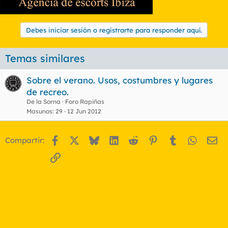
Debes iniciar sesión o registrarte para responder aquí.
Temas similares
Sobre el verano. Usos, costumbres y lugares
de recreo.
De la Sorna
Foro Rapiñas
Masunos
29
12 Jun 2012
Facebook
X
Bluesky
LinkedIn
Reddit
Pinterest
Tumblr
WhatsA
Em
Compartir:
Enlace