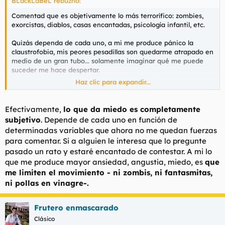
BLackLaBeL rebuznó:
Comentad que es objetivamente lo más terrorífico: zombies,
exorcistas, diablos, casas encantadas, psicología infantil, etc.
Quizás dependa de cada uno, a mi me produce pánico la
claustrofobia, mis peores pesadillas son quedarme atrapado en
medio de un gran tubo... solamente imaginar qué me puede
suceder me hace despertar.
Haz clic para expandir...
Ala, parlad ! :pla
Efectivamente,
lo que da miedo es completamente
subjetivo
. Depende de cada uno en función de
determinadas variables que ahora no me quedan fuerzas
para comentar. Si a alguien le interesa que lo pregunte
pasado un rato y estaré encantado de contestar. A mi lo
que me produce mayor ansiedad, angustia, miedo, es
que
me limiten el movimiento - ni zombis, ni fantasmitas,
ni pollas en vinagre-.
Frutero enmascarado
Clásico