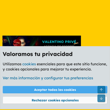
Valoramos tu privacidad
Utilizamos
cookies
esenciales para que este sitio funcione,
y cookies opcionales para mejorar tu experiencia.
Foro Ocio y Cultura
Ver más información y configurar tus preferencias
Cookies
PL OLDSTYLE AMARILLO
Cambiar fuente
Español (ES)
Arri
Aceptar todas las cookies
Contáctanos
Términos y reglas
Política de privacidad
Ayuda
R
Pie
S
Rechazar cookies opcionales
S
®
Community platform by XenForo
© 2010-2026 XenForo Ltd.