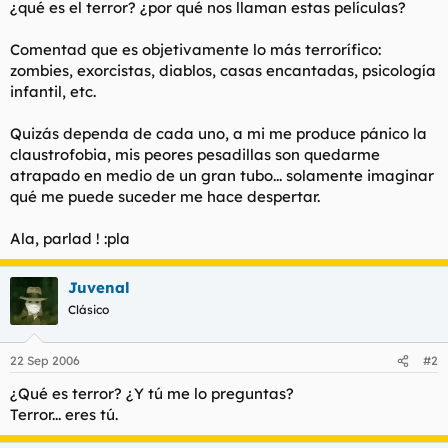
¿qué es el terror? ¿por qué nos llaman estas películas?
l
i
t
o
Comentad que es objetivamente lo más terrorífico:
e
zombies, exorcistas, diablos, casas encantadas, psicología
m
a
infantil, etc.
Quizás dependa de cada uno, a mi me produce pánico la
claustrofobia, mis peores pesadillas son quedarme
atrapado en medio de un gran tubo... solamente imaginar
qué me puede suceder me hace despertar.
Ala, parlad ! :pla
Juvenal
Clásico
22 Sep 2006
#2
¿Qué es terror? ¿Y tú me lo preguntas?
Terror... eres tú.