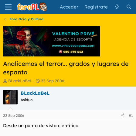
Acceder
Regístrate
Foro Ocio y Cultura
Analicemos el terror... grados y lugares de
espanto
I
F
BLackLaBeL
22 Sep 2006
n
e
i
c
BLackLaBeL
c
h
Asiduo
i
a
a
d
d
e
22 Sep 2006
#1
o
i
r
n
Desde un punto de vista cienfítico.
d
i
e
c