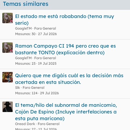
Temas similares
El estado me está robabando (tema muy
serio)
GoogleTM
Foro General
Masunos
30
27 Jul 2026
Ramon Campayo CI 194 pero creo que es
bastante TONTO (explicación dentro)
GoogleTM
Foro General
Masunos
23
19 Jul 2025
Quiero que me digáis cuál es la decisión más
acertada en esta situación.
Slk
Foro General
Masunos
124
29 Jul 2026
El tema/hilo del subnormal de manicomio,
Cojón De Espino (Incluye interfelaciones a
esta puta maricona)
Oread Dark
Foro General
Masunos
27
12 Jul 2026