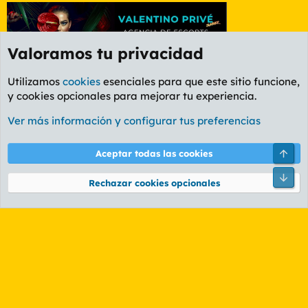
Valoramos tu privacidad
Utilizamos
cookies
esenciales para que este sitio funcione,
y cookies opcionales para mejorar tu experiencia.
Foro General
Ver más información y configurar tus preferencias
Cookies
PL OLDSTYLE AMARILLO
Cambiar fuente
Español (ES)
Arri
Aceptar todas las cookies
Contáctanos
Términos y reglas
Política de privacidad
Ayuda
R
Pie
S
Rechazar cookies opcionales
S
®
Community platform by XenForo
© 2010-2026 XenForo Ltd.