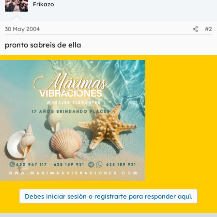
t
o
Frikazo
e
m
a
30 May 2004
#2
pronto sabreis de ella
Debes iniciar sesión o registrarte para responder aquí.