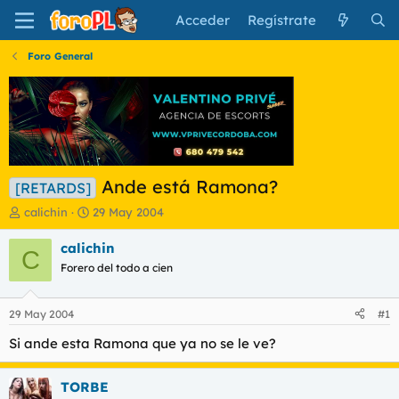
Acceder
Regístrate
Foro General
Ande está Ramona?
[RETARDS]
I
F
calichin
29 May 2004
n
e
i
c
calichin
C
c
h
Forero del todo a cien
i
a
a
d
d
e
29 May 2004
#1
o
i
r
n
Si ande esta Ramona que ya no se le ve?
d
i
e
c
TORBE
l
i