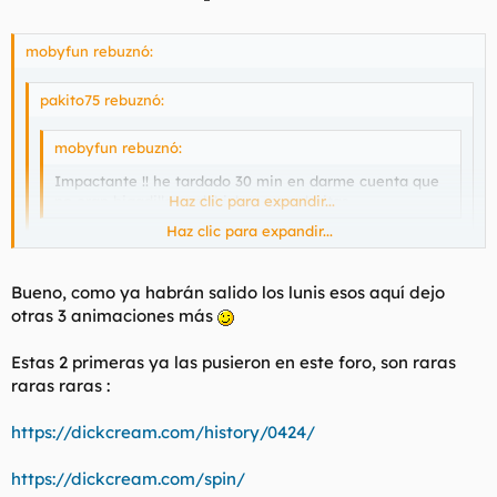
mobyfun rebuznó:
pakito75 rebuznó:
mobyfun rebuznó:
Impactante !! he tardado 30 min en darme cuenta que
no eran higadillos, salchichas y verduritas.......
Haz clic para expandir...
Haz clic para expandir...
Claro
Haz clic para expandir...
Bueno, como ya habrán salido los lunis esos aquí dejo
Yo he intentado poner algo recatado porque aquí creo que
otras 3 animaciones más
algunos muchos menores en este foro
Es verdad sigamos el ejemplo de ANTENA 3 no queremos
enrabanarnos
con cosas muy explicitas no?
Estas 2 primeras ya las pusieron en este foro, son raras
raras raras :
https://dickcream.com/history/0424/
https://dickcream.com/spin/