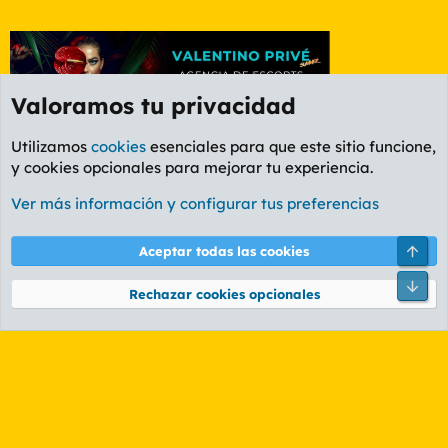
Valoramos tu privacidad
Utilizamos
cookies
esenciales para que este sitio funcione,
y cookies opcionales para mejorar tu experiencia.
Foro General
Ver más información y configurar tus preferencias
Cookies
PL OLDSTYLE AMARILLO
Cambiar fuente
Español (ES)
Arri
Aceptar todas las cookies
Contáctanos
Términos y reglas
Política de privacidad
Ayuda
R
Pie
S
Rechazar cookies opcionales
S
®
Community platform by XenForo
© 2010-2026 XenForo Ltd.