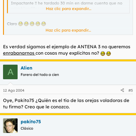
Impactante !! he tardado 30 min en darme cuenta que no
eran higadillos, salchichas y verduritas.......
Haz clic para expandir...
Claro
Haz clic para expandir...
Yo he intentado poner algo recatado porque aquí creo que
algunos muchos menores en este foro
Es verdad sigamos el ejemplo de ANTENA 3 no queremos
enrabanarnos
con cosas muy explicitas no?
Alien
A
Forero del todo a cien
12 Ago 2004
#5
Oye, Pakito75 ¿Quién es el tío de las orejas voladoras de
tu firma? Creo que le conozco.
pakito75
Clásico