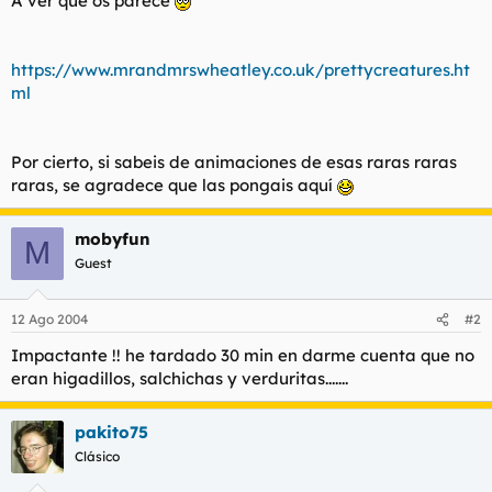
A ver que os parece
t
o
e
m
a
https://www.mrandmrswheatley.co.uk/prettycreatures.ht
ml
Por cierto, si sabeis de animaciones de esas raras raras
raras, se agradece que las pongais aquí
mobyfun
M
Guest
12 Ago 2004
#2
Impactante !! he tardado 30 min en darme cuenta que no
eran higadillos, salchichas y verduritas.......
pakito75
Clásico