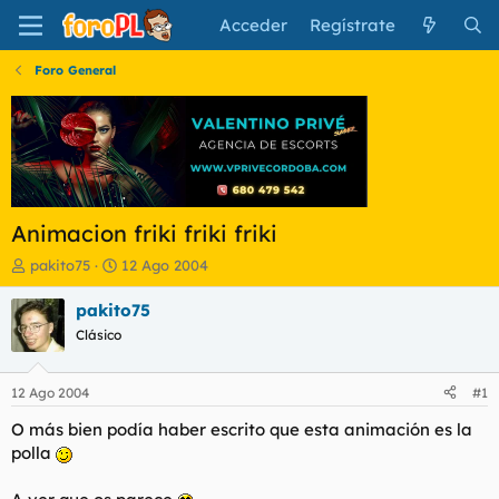
Acceder
Regístrate
Foro General
Animacion friki friki friki
I
F
pakito75
12 Ago 2004
n
e
i
c
pakito75
c
h
Clásico
i
a
a
d
d
e
12 Ago 2004
#1
o
i
r
n
O más bien podía haber escrito que esta animación es la
d
i
polla
e
c
l
i