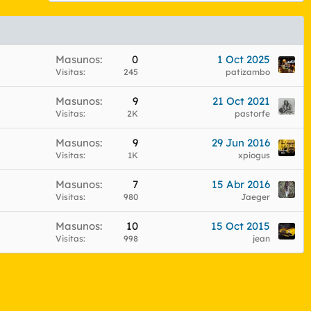
Masunos
0
1 Oct 2025
Visitas
245
patizambo
Masunos
9
21 Oct 2021
Visitas
2K
pastorfe
Masunos
9
29 Jun 2016
Visitas
1K
xpiogus
Masunos
7
15 Abr 2016
Visitas
980
Jaeger
Masunos
10
15 Oct 2015
Visitas
998
jean