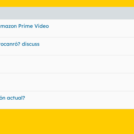
Mamazon Prime Video
rocanró? discuss
ón actual?
nlace