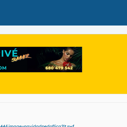
144&image=navidadpedoflica2lt.swf