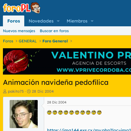
Foros
Novedades
Miembros
Nuevos mensajes
Buscar en foros
Foros
GENERAL
Foro General
Animación navideña pedofílica
I
F
pakito75
28 Dic 2004
n
e
i
c
28 Dic 2004
c
h
i
a
a
d
d
e
o
i
https://img144.exs.cx/my.php?loc=img