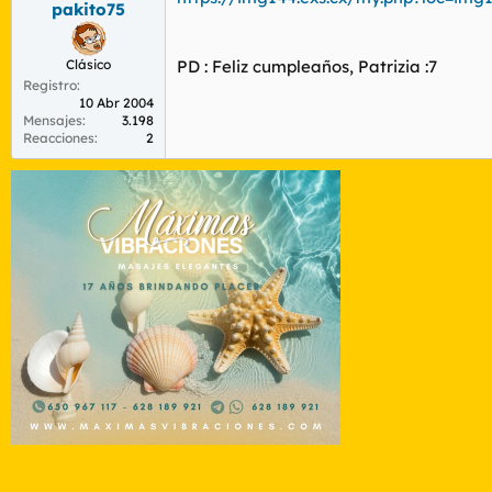
pakito75
r
n
d
i
e
c
Clásico
PD : Feliz cumpleaños, Patrizia :7
l
i
Registro
t
o
10 Abr 2004
e
Mensajes
3.198
m
Reacciones
2
a