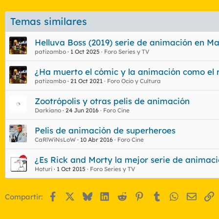
Temas similares
Helluva Boss (2019) serie de animación en 
patizambo
1 Oct 2025
Foro Series y TV
¿Ha muerto el cómic y la animación como el 
patizambo
21 Oct 2021
Foro Ocio y Cultura
Zootrópolis y otras pelis de animación
Darkiano
24 Jun 2016
Foro Cine
Pelis de animación de superheroes
CaRlWiNsLoW
10 Abr 2016
Foro Cine
¿Es Rick and Morty la mejor serie de animaci
Hoturi
1 Oct 2015
Foro Series y TV
Facebook
X
Bluesky
LinkedIn
Reddit
Pinterest
Tumblr
WhatsApp
Email
E
Compartir: