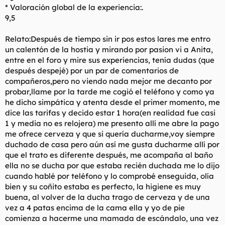
* Valoración global de la experiencia:.
9,5
Relato:Después de tiempo sin ir pos estos lares me entro
un calentón de la hostia y mirando por pasion vi a Anita,
entre en el foro y mire sus experiencias, tenía dudas (que
después despejé) por un par de comentarios de
compañeros,pero no viendo nada mejor me decanto por
probar,llame por la tarde me cogió el teléfono y como ya
he dicho simpática y atenta desde el primer momento, me
dice las tarifas y decido estar 1 hora(en realidad fue casi
1 y media no es relojera) me presento allí me abre la pago
me ofrece cerveza y que si quería ducharme,voy siempre
duchado de casa pero aún así me gusta ducharme allí por
que el trato es diferente después, me acompaña al baño
ella no se ducha por que estaba recién duchada me lo dijo
cuando hablé por teléfono y lo comprobé enseguida, olía
bien y su coñito estaba es perfecto, la higiene es muy
buena, al volver de la ducha trago de cerveza y de una
vez a 4 patas encima de la cama ella y yo de pie
comienza a hacerme una mamada de escándalo, una vez