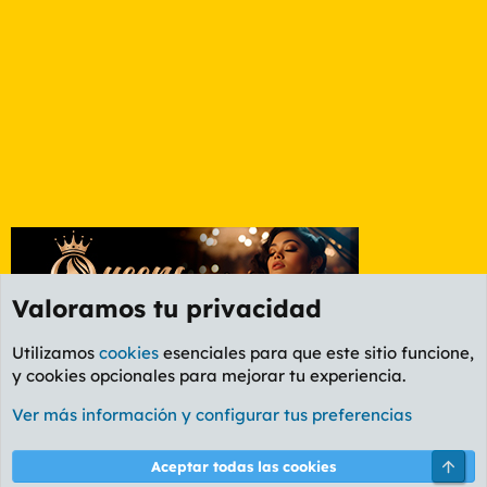
Valoramos tu privacidad
Utilizamos
cookies
esenciales para que este sitio funcione,
y cookies opcionales para mejorar tu experiencia.
Valladolid y Salamanca
Ver más información y configurar tus preferencias
Cookies
PL OLDSTYLE AMARILLO
Cambiar fuente
Español (ES)
Arri
Aceptar todas las cookies
Contáctanos
Términos y reglas
Política de privacidad
Ayuda