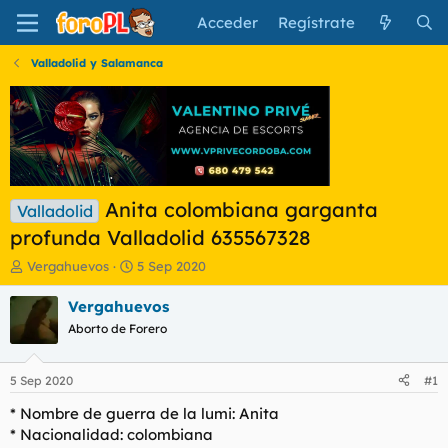
Acceder
Regístrate
Valladolid y Salamanca
Anita colombiana garganta
Valladolid
profunda Valladolid 635567328
I
F
Vergahuevos
5 Sep 2020
n
e
i
c
Vergahuevos
c
h
Aborto de Forero
i
a
a
d
d
e
5 Sep 2020
#1
o
i
r
n
* Nombre de guerra de la lumi: Anita
d
i
* Nacionalidad: colombiana
e
c