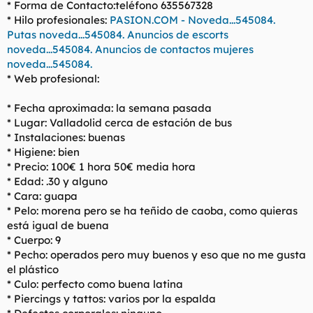
* Forma de Contacto:teléfono 635567328
l
i
* Hilo profesionales:
PASION.COM - Noveda...545084.
t
o
Putas noveda...545084. Anuncios de escorts
e
noveda...545084. Anuncios de contactos mujeres
m
a
noveda...545084.
* Web profesional:
* Fecha aproximada: la semana pasada
* Lugar: Valladolid cerca de estación de bus
* Instalaciones: buenas
* Higiene: bien
* Precio: 100€ 1 hora 50€ media hora
* Edad: .30 y alguno
* Cara: guapa
* Pelo: morena pero se ha teñido de caoba, como quieras
está igual de buena
* Cuerpo: 9
* Pecho: operados pero muy buenos y eso que no me gusta
el plástico
* Culo: perfecto como buena latina
* Piercings y tattos: varios por la espalda