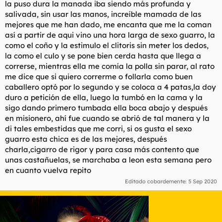
la puso dura la manada iba siendo más profunda y
salivada, sin usar las manos, increíble mamada de las
mejores que me han dado, me encanta que me la coman
así a partir de aqui vino una hora larga de sexo guarro, la
como el coño y la estimulo el clitoris sin meter los dedos,
la como el culo y se pone bien cerda hasta que llega a
correrse, mientras ella me comía la polla sin parar, al rato
me dice que si quiero correrme o follarla como buen
caballero optó por lo segundo y se coloca a 4 patas,la doy
duro a petición de ella, luego la tumbó en la cama y la
sigo dando primero tumbada ella boca abajo y después
en misionero, ahí fue cuando se abrió de tal manera y la
di tales embestidas que me corri, si os gusta el sexo
guarro esta chica es de las mejores, después
charla,cigarro de rigor y para casa más contento que
unas castañuelas, se marchaba a leon esta semana pero
en cuanto vuelva repito
Editado cobardemente:
5 Sep 2020