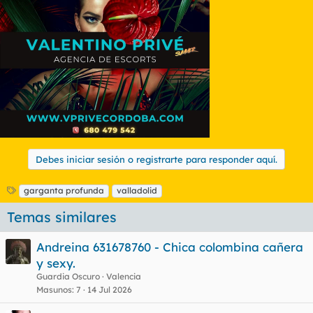
Debes iniciar sesión o registrarte para responder aquí.
E
garganta profunda
valladolid
t
Temas similares
i
q
u
Andreina 631678760 - Chica colombina cañera
e
y sexy.
t
Guardia Oscuro
Valencia
a
s
Masunos
7
14 Jul 2026