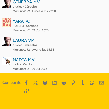
GINEBRA MV
ajucles
Córdoba
Masunos
59
Lunes a las 22:38
YARA 7C
PUTITO
Córdoba
Masunos
62
21 Jun 2026
LAURA VP
ajucles
Córdoba
Masunos
92
Ayer a las 15:58
NADIA MV
akiles
Córdoba
Masunos
13
29 Jul 2026
Facebook
X
Bluesky
LinkedIn
Reddit
Pinterest
Tumblr
WhatsA
Em
Compartir:
Enlace