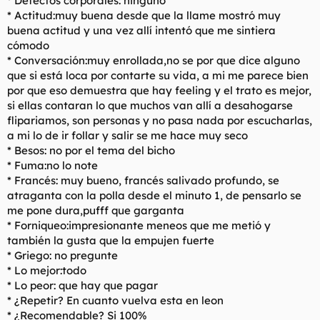
* Defectos corporales: ninguno
* Actitud:muy buena desde que la llame mostró muy
buena actitud y una vez allí intentó que me sintiera
cómodo
* Conversación:muy enrollada,no se por que dice alguno
que si está loca por contarte su vida, a mi me parece bien
por que eso demuestra que hay feeling y el trato es mejor,
si ellas contaran lo que muchos van allí a desahogarse
flipariamos, son personas y no pasa nada por escucharlas,
a mi lo de ir follar y salir se me hace muy seco
* Besos: no por el tema del bicho
* Fuma:no lo note
* Francés: muy bueno, francés salivado profundo, se
atraganta con la polla desde el minuto 1, de pensarlo se
me pone dura,pufff que garganta
* Forniqueo:impresionante meneos que me metió y
también la gusta que la empujen fuerte
* Griego: no pregunte
* Lo mejor:todo
* Lo peor: que hay que pagar
* ¿Repetir? En cuanto vuelva esta en leon
* ¿Recomendable? Si 100%