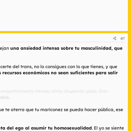
#7
lejan
una ansiedad intensa sobre tu masculinidad, que
erte del trans, no lo consigues con lo que tienes, y que
 recursos económicos no sean suficientes para salir
u comportamiento tiempo atrás chupando polla. Esto
able
.
e te aterra que tu mariconez se pueda hacer pública, ese
ota del ego al asumir tu homosexualidad
. El yo se siente