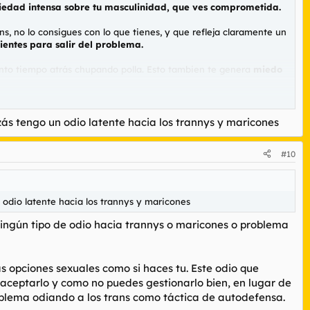
iedad intensa sobre tu masculinidad, que ves comprometida.
s, no lo consigues con lo que tienes, y que refleja claramente un
ientes para salir del problema.
ento tiempo atrás chupando polla. Esto tambien te genera
miedo
que tu mariconez se pueda hacer pública, ese pánico ante la
ás tengo un odio latente hacia los trannys y maricones
al asumir tu homosexualidad
. El yo se siente invadido, indefenso
#10
el emocional, mental y físico.
odio latente hacia los trannys y maricones
ningún tipo de odio hacia trannys o maricones o problema
s opciones sexuales como si haces tu. Este odio que
aceptarlo y como no puedes gestionarlo bien, en lugar de
problema odiando a los trans como táctica de autodefensa.