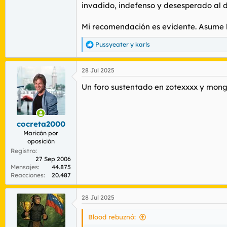
invadido, indefenso y desesperado al de
Mi recomendación es evidente. Asume lo
Pussyeater
y
karls
R
e
a
28 Jul 2025
c
c
Un foro sustentado en zotexxxx y mong
i
o
n
e
s
cocreta2000
:
Maricón por
oposición
Registro
27 Sep 2006
Mensajes
44.875
Reacciones
20.487
28 Jul 2025
Blood rebuznó: