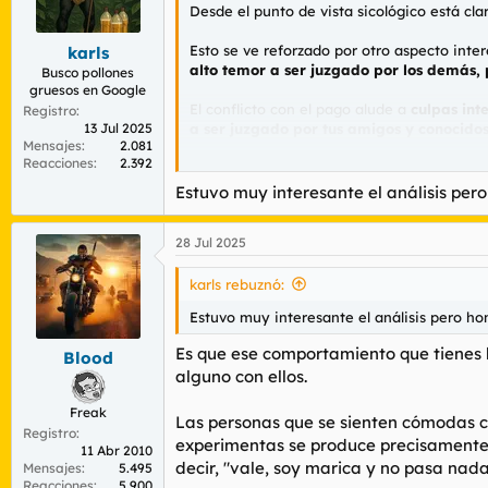
Desde el punto de vista sicológico está cla
Esto se ve reforzado por otro aspecto inte
karls
alto
temor a ser juzgado por los demás, 
Busco pollones
gruesos en Google
El conflicto con el pago alude a
culpas int
Registro
13 Jul 2025
a ser juzgado por tus amigos y conocidos
Mensajes
2.081
Reacciones
2.392
El que la amenaza se incremente durante e
situación vivida es
la desintegración del 
Estuvo muy interesante el análisis per
Este acto final de sumisión al llorar, arrod
28 Jul 2025
y desesperado al descubrir que no tienes s
karls rebuznó:
Mi recomendación es evidente. Asume lo que
Estuvo muy interesante el análisis pero h
Es que ese comportamiento que tienes h
Blood
alguno con ellos.
Freak
Las personas que se sienten cómodas co
Registro
experimentas se produce precisamente 
11 Abr 2010
decir, "vale, soy marica y no pasa nada
Mensajes
5.495
Reacciones
5.900