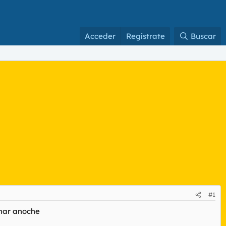
Acceder
Regístrate
Buscar
#1
omar anoche