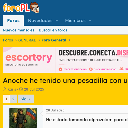
Foros
Novedades
Miembros
Nuevos mensajes
Buscar en foros
Foros
GENERAL
Foro General
Anoche he tenido una pesadilla con u
I
F
karls
28 Jul 2025
n
e
1
2
Sig.
i
c
c
h
i
a
28 Jul 2025
a
d
He estado tomando alprazolam para do
d
e
o
i