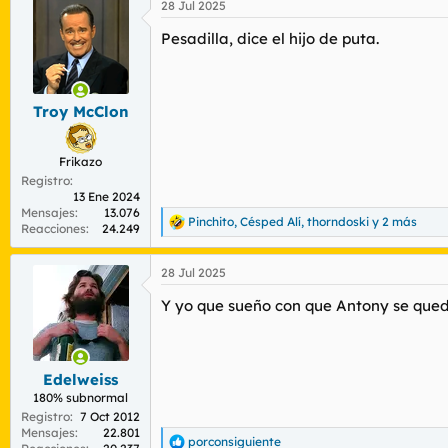
28 Jul 2025
Pesadilla, dice el hijo de puta.
Troy McClon
Frikazo
Registro
13 Ene 2024
Mensajes
13.076
Pinchito
,
Césped Alí
,
thorndoski
y 2 más
R
Reacciones
24.249
e
a
28 Jul 2025
c
c
Y yo que sueño con que Antony se quede 
i
o
n
e
s
Edelweiss
:
180% subnormal
Registro
7 Oct 2012
Mensajes
22.801
porconsiguiente
R