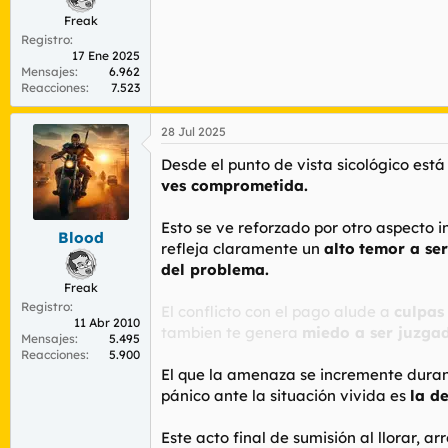
Freak
Registro
17 Ene 2025
Mensajes
6.962
Reacciones
7.523
28 Jul 2025
Desde el punto de vista sicológico está
ves comprometida.
Esto se ve reforzado por otro aspecto i
Blood
refleja claramente un
alto
temor a ser
del problema.
Freak
Registro
El conflicto con el pago alude a
culpas
11 Abr 2010
tambien te genera
miedo a ser juzgad
Mensajes
5.495
Reacciones
5.900
El que la amenaza se incremente duran
pánico ante la situación vivida es
la d
Este acto final de sumisión al llorar, a