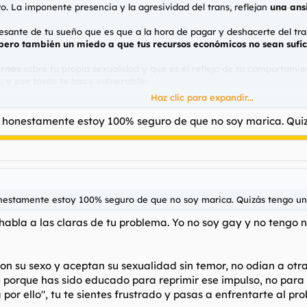
ro. La imponente presencia y la agresividad del trans, reflejan
una ans
resante de tu sueño que es que a la hora de pagar y deshacerte del tran
pero también un miedo a que tus recursos económicos no sean sufic
ernas
sobre tu propia sexualidad y que es el reflejo de tu comportami
, y por tanto te hace vulnerable
.
Haz clic para expandir...
l sueño y no consigas deshacerte del maromo significa que te aterra 
yo
que vives.
o honestamente estoy 100% seguro de que no soy marica. Quiz
illarte y ceder tus mas preciados bienes, simboliza
la derrota del ego 
alida.
 eres y deja de intentar ocultarlo o te acabará pasando factura a niv
onestamente estoy 100% seguro de que no soy marica. Quizás tengo un 
abla a las claras de tu problema. Yo no soy gay y no tengo 
n su sexo y aceptan su sexualidad sin temor, no odian a otra
porque has sido educado para reprimir ese impulso, no para 
 por ello", tu te sientes frustrado y pasas a enfrentarte al 