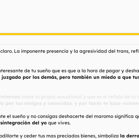
 claro. La imponente presencia y la agresividad del trans, ref
nteresante de tu sueño que es que a la hora de pagar y deshac
 juzgado por los demás, pero también un miedo a que tus
 internas
sobre tu propia sexualidad y que es el reflejo de t
o por tus amigos y conocidos, y por tanto te hace vulner
te el sueño y no consigas deshacerte del maromo significa qu
esintegración del yo
que vives.
rrodillarte y ceder tus mas preciados bienes, simboliza
la derr