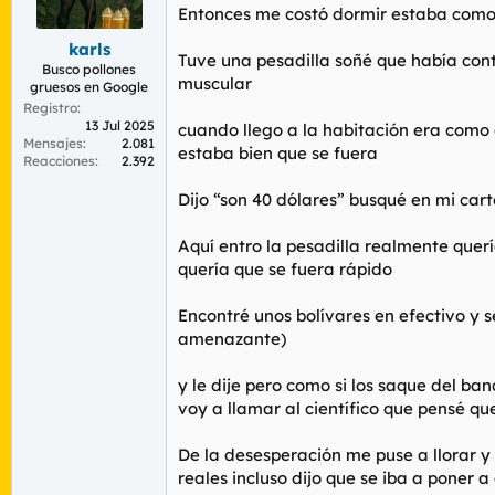
r
n
Entonces me costó dormir estaba como 
d
i
karls
e
c
Tuve una pesadilla soñé que había con
l
i
Busco pollones
muscular
gruesos en Google
t
o
e
Registro
13 Jul 2025
m
cuando llego a la habitación era como q
Mensajes
2.081
a
estaba bien que se fuera
Reacciones
2.392
Dijo “son 40 dólares” busqué en mi cart
Aquí entro la pesadilla realmente quer
quería que se fuera rápido
Encontré unos bolívares en efectivo y s
amenazante)
y le dije pero como si los saque del ba
voy a llamar al científico que pensé q
De la desesperación me puse a llorar y
reales incluso dijo que se iba a poner a