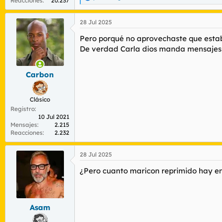
Reacciones
20.237
e
a
28 Jul 2025
c
c
Pero porqué no aprovechaste que estaba
i
o
De verdad Carla dios manda mensajes y
n
e
s
Carbon
:
Clásico
Registro
10 Jul 2021
Mensajes
2.215
Reacciones
2.232
28 Jul 2025
¿Pero cuanto maricon reprimido hay en
Asam