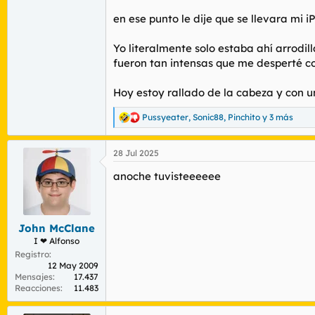
en ese punto le dije que se llevara mi
Yo literalmente solo estaba ahí arrodi
fueron tan intensas que me desperté c
Hoy estoy rallado de la cabeza y con u
Pussyeater
,
Sonic88
,
Pinchito
y 3 más
R
e
a
28 Jul 2025
c
c
anoche tuvisteeeeee
i
o
n
e
s
John McClane
:
I ❤ Alfonso
Registro
12 May 2009
Mensajes
17.437
Reacciones
11.483