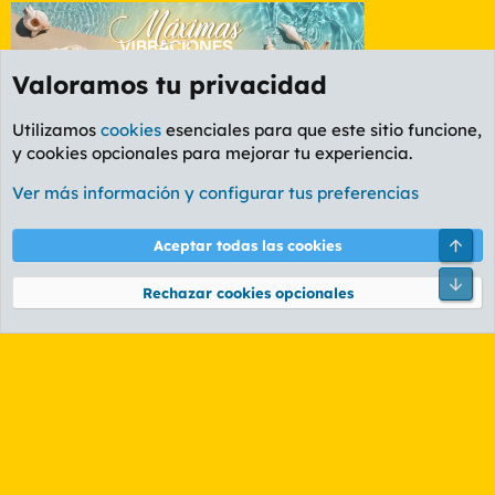
Valoramos tu privacidad
Utilizamos
cookies
esenciales para que este sitio funcione,
y cookies opcionales para mejorar tu experiencia.
Foro General
Ver más información y configurar tus preferencias
Cookies
PL OLDSTYLE AMARILLO
Cambiar fuente
Español (ES)
Arri
Aceptar todas las cookies
Contáctanos
Términos y reglas
Política de privacidad
Ayuda
R
Pie
S
Rechazar cookies opcionales
S
®
Community platform by XenForo
© 2010-2026 XenForo Ltd.