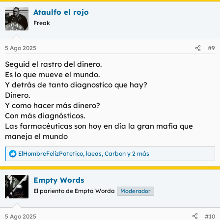
a
Ataulfo el rojo
c
c
Freak
i
o
n
5 Ago 2025
#9
e
s
Seguid el rastro del dinero.
:
Es lo que mueve el mundo.
Y detrás de tanto diagnostico que hay?
Dinero.
Y como hacer más dinero?
Con más diagnósticos.
Las farmacéuticas son hoy en día la gran mafia que
maneja el mundo
ElHombreFelizPatetico
,
laeas
,
Carbon
y 2 más
R
e
a
Empty Words
c
c
El pariento de Empta Worda
Moderador
i
o
n
5 Ago 2025
#10
e