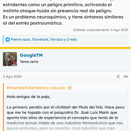
estridentes como un peligro primitivo, activando el
instinto ataque-huida sin presencia real de peligro.
Es un problema neuroquímico, y tiene síntomas similares
al del estrés postraumático.
Editado cobardemente:
5 Ago 2025
Pierre caza
,
Travelord
,
Terrazo
y 2 más
R
e
a
GoogleTM
c
c
Tema serio
i
o
n
5 Ago 2025
#6
e
s
ElHombreFelizPatetico rebuznó:
:
Hola amigos de la paja,
Lo primero: perdón por el
clickbait
del título del hilo. Hace poco
que me he topado con el psiquiatra Dr. José Luis Marín que
aporta tras años de experiencia el concepto que tenía de la
medicina actual. Habla de una industria farmacéutica que nos
quiere enfermos, pero no muertos. Una industria que crea