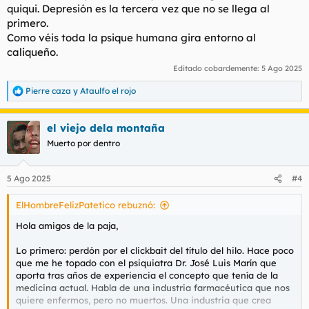
quiqui. Depresión es la tercera vez que no se llega al
primero.
Como véis toda la psique humana gira entorno al
caliqueño.
Editado cobardemente:
5 Ago 2025
Pierre caza
y
Ataulfo el rojo
R
e
a
el viejo dela montaña
c
c
Muerto por dentro
i
o
n
5 Ago 2025
#4
e
s
ElHombreFelizPatetico rebuznó:
:
Hola amigos de la paja,
Lo primero: perdón por el
clickbait
del título del hilo. Hace poco
que me he topado con el psiquiatra Dr. José Luis Marín que
aporta tras años de experiencia el concepto que tenía de la
medicina actual. Habla de una industria farmacéutica que nos
quiere enfermos, pero no muertos. Una industria que crea