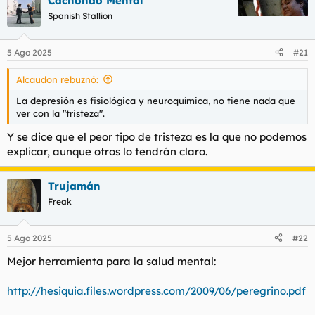
Cachondo Mental
c
c
Spanish Stallion
i
o
n
5 Ago 2025
#21
e
s
Alcaudon rebuznó:
:
La depresión es fisiológica y neuroquímica, no tiene nada que
ver con la "tristeza".
Y se dice que el peor tipo de tristeza es la que no podemos
explicar, aunque otros lo tendrán claro.
Trujamán
Freak
5 Ago 2025
#22
Mejor herramienta para la salud mental:
http://hesiquia.files.wordpress.com/2009/06/peregrino.pdf