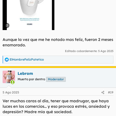
Aunque la vez que me he notado mas feliz, fueron 2 meses
enamorado.
Editado cobardemente:
5 Ago 2025
ElHombreFelizPatetico
R
e
a
Lebrom
c
c
Muerto por dentro
Moderador
i
o
n
5 Ago 2025
#19
e
s
Ver muchas caras al día, tener que madrugar, que haya
:
luces en los comercios... y eso provoca estrés, ansiedad y
depresión? Madre mía qué sociedad.