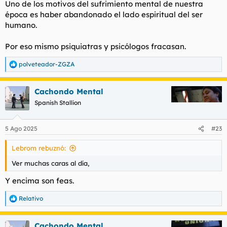
Uno de los motivos del sufrimiento mental de nuestra
época es haber abandonado el lado espiritual del ser
humano.
Por eso mismo psiquiatras y psicólogos fracasan.
polveteador-ZGZA
R
e
a
Cachondo Mental
c
c
Spanish Stallion
i
o
n
5 Ago 2025
#23
e
s
Lebrom rebuznó:
:
Ver muchas caras al día,
Y encima son feas.
Relativo
R
e
a
Cachondo Mental
c