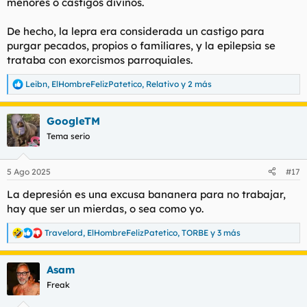
menores o castigos divinos.
De hecho, la lepra era considerada un castigo para
purgar pecados, propios o familiares, y la epilepsia se
trataba con exorcismos parroquiales.
Leibn
,
ElHombreFelizPatetico
,
Relativo
y 2 más
R
e
a
GoogleTM
c
c
Tema serio
i
o
n
5 Ago 2025
#17
e
s
La depresión es una excusa bananera para no trabajar,
:
hay que ser un mierdas, o sea como yo.
Travelord
,
ElHombreFelizPatetico
,
TORBE
y 3 más
R
e
a
Asam
c
c
Freak
i
o