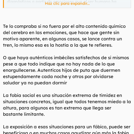
diagnósticos a partir de emociones que el ser humano ha
Haz clic para expandir...
tenido toda su vida. Les han cambiado el nombre, las han
catalogado como enfermedad y luego han aportado los
fármacos...
Te lo compraba si no fuera por el alto contenido químico
En el vídeo que no tiene desperdicio habla de muchos
del cerebro en las emociones, que hace que gente sin
conceptos, por sintetizar:
motivo aparente, en algunos casos, se lance contra un
Ansiedad
: es lo que en antaño se conocía como
tren, lo mismo esa es la hostia a la que te refieres.
"nervios". Nervios que reflejaban un "miedo" por
enfrentarte en la vida a una situación de incertidumbre:
O que haya auténticos imbéciles satisfechos de si mismos
un examen, tu primera cita, cuando compras la casa,
pese a que todo indique que no hay nada de lo que
cuando compites en deporte, cuando te comunican que
enorgullecerse. Autenticos hijos de puta que duermen
tienes una enfermedad, etc.
Depresión
. Es lo que antes se conocía como "tristeza". El
estupendamente cada noche y otros por olvidarse
caso típico de fallecimiento de alguien querido. Llegar a
saludar ya no puedan dormir
los 4x y comprobar que no te has convertido en la
persona que creías que ibas a ser cuando tenías 20.
La fobia social es una situación extrema de timidez en
Fobia social
, o como se indicaba antes "timidez". La
situaciones concretas, igual que todos tenemos miedo a la
dificultad para relacionarte con otros seres humanos
altura, para algunos es tan extremo que llega ser
(que os voy a contar a vosotros putos pajeros)
bastante limitante.
La cuestión es que el doctor indica que todos esos son
La exposición a esas situaciones para un fóbico, puede ser
emociones que siempre han existido y que el ser humano ha
beneficiosa o en muchos casos agudizar aún más la fobia.
tenido que gestionar. No dice que no existan, lo que existe es