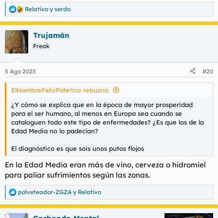
Relativo
y
serdo
R
e
a
Trujamán
c
c
Freak
i
o
n
5 Ago 2025
#20
e
s
ElHombreFelizPatetico rebuznó:
:
¿Y cómo se explica que en la época de mayor prosperidad
para el ser humano, al menos en Europa sea cuando se
cataloguen todo este tipo de enfermedades? ¿Es que los de la
Edad Media no lo padecían?
El diagnóstico es que sois unos putos flojos
En la Edad Media eran más de vino, cerveza o hidromiel
para paliar sufrimientos según las zonas.
polveteador-ZGZA
y
Relativo
R
e
a