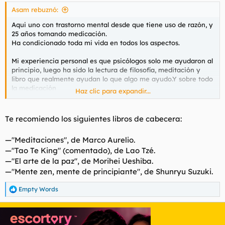
s
Asam rebuznó:
:
Aqui uno con trastorno mental desde que tiene uso de razón, y
25 años tomando medicación.
Ha condicionado toda mi vida en todos los aspectos.
Mi experiencia personal es que psicólogos solo me ayudaron al
principio, luego ha sido la lectura de filosofía, meditación y
libro que realmente ayudan lo que algo me ayudo.Y sobre todo
la medicación
Haz clic para expandir...
Ver el archivos adjunto 195372
Ver el archivos adjunto 195373
Te recomiendo los siguientes libros de cabecera:
El primero explica la inutilidad de la medicación y las causas.
—"Meditaciones", de Marco Aurelio.
El segundo es el mejor libro escrito nunca sobre la depresión.
—"Tao Te King" (comentado), de Lao Tzé.
—"El arte de la paz", de Morihei Ueshiba.
Y otro para el dia a dia, sobre las meditaciones de marcó
aurelio
—"Mente zen, mente de principiante", de Shunryu Suzuki.
Ver el archivos adjunto 195374
Empty Words
R
e
Aunque la vez que me he notado mas feliz, fueron 2 meses
a
enamorado.
c
c