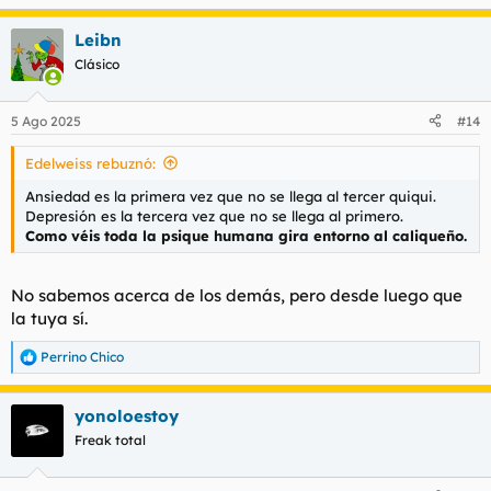
e
a
Leibn
c
c
Clásico
i
o
n
5 Ago 2025
#14
e
s
Edelweiss rebuznó:
:
Ansiedad es la primera vez que no se llega al tercer quiqui.
Depresión es la tercera vez que no se llega al primero.
Como véis toda la psique humana gira entorno al caliqueño.
No sabemos acerca de los demás, pero desde luego que
la tuya sí.
Perrino Chico
R
e
a
yonoloestoy
c
c
Freak total
i
o
n