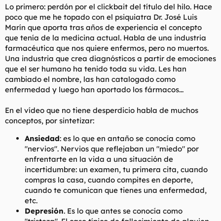
Lo primero: perdón por el
clickbait
del título del hilo. Hace
l
i
poco que me he topado con el psiquiatra Dr. José Luis
t
o
e
Marín que aporta tras años de experiencia el concepto
m
que tenía de la medicina actual. Habla de una industria
a
farmacéutica que nos quiere enfermos, pero no muertos.
Una industria que crea diagnósticos a partir de emociones
que el ser humano ha tenido toda su vida. Les han
cambiado el nombre, las han catalogado como
enfermedad y luego han aportado los fármacos...
En el vídeo que no tiene desperdicio habla de muchos
conceptos, por sintetizar:
Ansiedad
: es lo que en antaño se conocía como
"nervios". Nervios que reflejaban un "miedo" por
enfrentarte en la vida a una situación de
incertidumbre: un examen, tu primera cita, cuando
compras la casa, cuando compites en deporte,
cuando te comunican que tienes una enfermedad,
etc.
Depresión
. Es lo que antes se conocía como