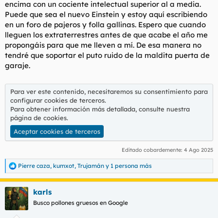
encima con un cociente intelectual superior al a media.
Puede que sea el nuevo Einstein y estoy aquí escribiendo
en un foro de pajeros y folla gallinas. Espero que cuando
lleguen los extraterrestres antes de que acabe el año me
propongáis para que me lleven a mí. De esa manera no
tendré que soportar el puto ruido de la maldita puerta de
garaje.
Para ver este contenido, necesitaremos su consentimiento para
configurar cookies de terceros.
Para obtener información más detallada, consulte nuestra
página de cookies
.
Aceptar cookies de terceros
Editado cobardemente:
4 Ago 2025
Pierre caza
,
kumxot
,
Trujamán
y 1 persona más
R
e
a
karls
c
c
Busco pollones gruesos en Google
i
o