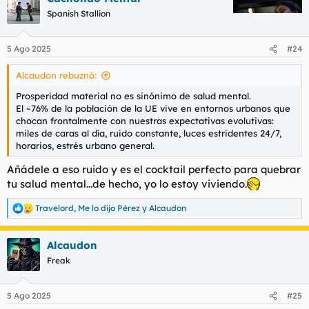
c
Spanish Stallion
i
o
n
5 Ago 2025
#24
e
s
Alcaudon rebuznó:
:
Prosperidad material no es sinónimo de salud mental.
El ~76% de la población de la UE vive en entornos urbanos que
chocan frontalmente con nuestras expectativas evolutivas:
miles de caras al día, ruido constante, luces estridentes 24/7,
horarios, estrés urbano general.
Añádele a eso ruido y es el cocktail perfecto para quebrar
tu salud mental...de hecho, yo lo estoy viviendo.
Travelord
,
Me lo dijo Pérez
y
Alcaudon
R
e
a
Alcaudon
c
c
Freak
i
o
n
5 Ago 2025
#25
e