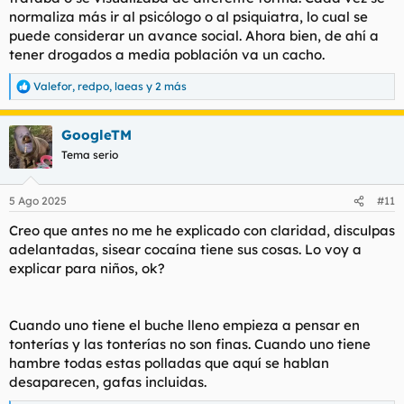
normaliza más ir al psicólogo o al psiquiatra, lo cual se
puede considerar un avance social. Ahora bien, de ahí a
tener drogados a media población va un cacho.
Valefor
,
redpo
,
laeas
y 2 más
R
e
a
GoogleTM
c
c
Tema serio
i
o
n
5 Ago 2025
#11
e
s
Creo que antes no me he explicado con claridad, disculpas
:
adelantadas, sisear cocaína tiene sus cosas. Lo voy a
explicar para niños, ok?
Cuando uno tiene el buche lleno empieza a pensar en
tonterías y las tonterías no son finas. Cuando uno tiene
hambre todas estas polladas que aquí se hablan
desaparecen, gafas incluidas.