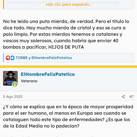
diagnósticos a partir de emociones que el ser humano ha
Haz clic para expandir...
tenido toda su vida. Les han cambiado el nombre, las han
catalogado como enfermedad y luego han aportado los
fármacos...
No he leído una puta mierda, de verdad. Pero el título lo
dice todo. Hay mucho mierda de cristal y eso se cura a
En el vídeo que no tiene desperdicio habla de muchos
palo limpio. Por estas mierdas tenemos a catalanes y
conceptos, por sintetizar:
vascos muy salerosos, cuando habría que envíar 40
Ansiedad
: es lo que en antaño se conocía como
bombas a pacificar, HIJOS DE PUTA
"nervios". Nervios que reflejaban un "miedo" por
enfrentarte en la vida a una situación de incertidumbre:
TORBE
y
ElHombreFelizPatetico
R
un examen, tu primera cita, cuando compras la casa,
e
cuando compites en deporte, cuando te comunican que
a
tienes una enfermedad, etc.
ElHombreFelizPatetico
c
Depresión
. Es lo que antes se conocía como "tristeza". El
c
Veterano
caso típico de fallecimiento de alguien querido. Llegar a
i
o
los 4x y comprobar que no te has convertido en la
n
persona que creías que ibas a ser cuando tenías 20.
5 Ago 2025
#7
e
Fobia social
, o como se indicaba antes "timidez". La
s
dificultad para relacionarte con otros seres humanos
¿Y cómo se explica que en la época de mayor prosperidad
:
(que os voy a contar a vosotros putos pajeros)
para el ser humano, al menos en Europa sea cuando se
cataloguen todo este tipo de enfermedades? ¿Es que los
de la Edad Media no lo padecían?
La cuestión es que el doctor indica que todos esos son
emociones que siempre han existido y que el ser humano ha