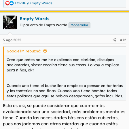
TORBE
y
Empty Words
R
e
a
Empty Words
c
c
El pariento de Empta Worda
Moderador
i
o
n
5 Ago 2025
#12
e
s
GoogleTM rebuznó:
:
Creo que antes no me he explicado con claridad, disculpas
adelantadas, sisear cocaína tiene sus cosas. Lo voy a explicar
para niños, ok?
Cuando uno tiene el buche lleno empieza a pensar en tonterías
y las tonterías no son finas. Cuando uno tiene hambre todas
estas polladas que aquí se hablan desaparecen, gafas incluidas.
Esto es así, se puede considerar que cuanto más
evolucionada sea una sociedad, más problemas mentales
tiene. Cuando las necesidades básicas están cubiertas,
pues nos jodemos con otras mierdas que cuando estás