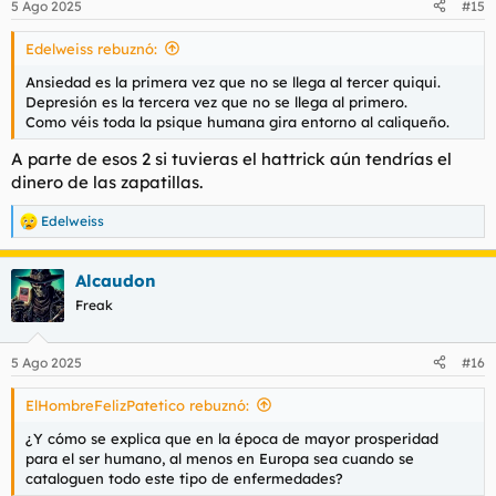
5 Ago 2025
#15
e
s
Edelweiss rebuznó:
:
Ansiedad es la primera vez que no se llega al tercer quiqui.
Depresión es la tercera vez que no se llega al primero.
Como véis toda la psique humana gira entorno al caliqueño.
A parte de esos 2 si tuvieras el hattrick aún tendrías el
dinero de las zapatillas.
Edelweiss
R
e
a
Alcaudon
c
c
Freak
i
o
n
5 Ago 2025
#16
e
s
ElHombreFelizPatetico rebuznó:
:
¿Y cómo se explica que en la época de mayor prosperidad
para el ser humano, al menos en Europa sea cuando se
cataloguen todo este tipo de enfermedades?