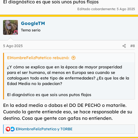
tenido que gestionar. No dice que no existan, lo que existe es
El diagnóstico es que sois unos putos flojos
un diagnóstico que consiste en tomar fármacos. Que todo eso
Editado cobardemente:
5 Ago 2025
viene definido en un documento: el
DSM5
. Argumenta que la
solución no es tomar fármacos, es reflexionar sobre lo que te
ha pasado, analizar lo que te provoca esa emoción y
GoogleTM
gestionarlo.
Tema serio
Tiene cojones que yo que nunca he estudiado medicina piense
igual que ese doctor que ha llegado a esas conclusiones tras
5 Ago 2025
#8
años de profesión y experiencia. Probablemente soy un genio.
Polla gorda, grande y encima con un cociente intelectual
ElHombreFelizPatetico rebuznó:
superior al a media. Puede que sea el nuevo Einstein y estoy
aquí escribiendo en un foro de pajeros y folla gallinas. Espero
¿Y cómo se explica que en la época de mayor prosperidad
que cuando lleguen los extraterrestres antes de que acabe el
para el ser humano, al menos en Europa sea cuando se
año me propongáis para que me lleven a mí. De esa manera no
cataloguen todo este tipo de enfermedades? ¿Es que los de la
tendré que soportar el puto ruido de la maldita puerta de
Edad Media no lo padecían?
garaje.
El diagnóstico es que sois unos putos flojos
Para ver este contenido, necesitaremos su consentimiento
En la edad media o dabas el DO DE PECHO o matarile.
para configurar cookies de terceros.
Cuando la gente entiende eso, se hace responsable de su
Para obtener información más detallada, consulte nuestra
destino. Cosa que gente con gafas no entienden.
página de cookies
.
ElHombreFelizPatetico
y
TORBE
Aceptar cookies de terceros
R
e