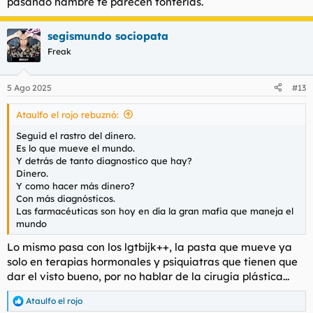
pasando hambre te parecen tonterías.
segismundo sociopata
Freak
5 Ago 2025
#13
Ataulfo el rojo rebuznó:
Seguid el rastro del dinero.
Es lo que mueve el mundo.
Y detrás de tanto diagnostico que hay?
Dinero.
Y como hacer más dinero?
Con más diagnósticos.
Las farmacéuticas son hoy en día la gran mafia que maneja el
mundo
Lo mismo pasa con los lgtbijk++, la pasta que mueve ya
solo en terapias hormonales y psiquiatras que tienen que
dar el visto bueno, por no hablar de la cirugía plástica...
Ataulfo el rojo
R