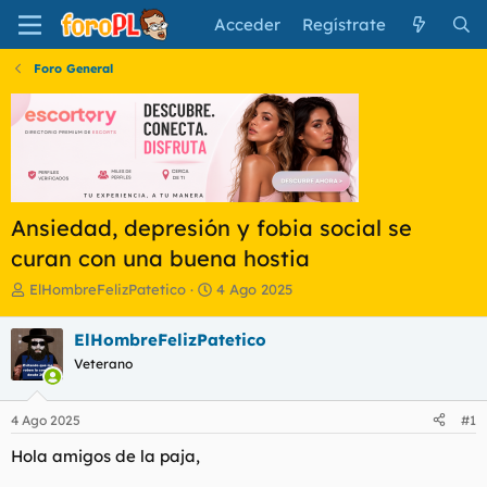
Acceder
Regístrate
Foro General
Ansiedad, depresión y fobia social se
curan con una buena hostia
I
F
ElHombreFelizPatetico
4 Ago 2025
n
e
i
c
ElHombreFelizPatetico
c
h
Veterano
i
a
a
d
d
e
4 Ago 2025
#1
o
i
r
n
Hola amigos de la paja,
d
i
e
c