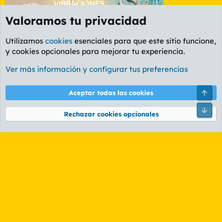
Valoramos tu privacidad
Utilizamos
cookies
esenciales para que este sitio funcione,
y cookies opcionales para mejorar tu experiencia.
Foro Informática y Videojuegos
Ver más información y configurar tus preferencias
Cookies
PL OLDSTYLE AMARILLO
Cambiar fuente
Español (ES)
Arri
Aceptar todas las cookies
Contáctanos
Términos y reglas
Política de privacidad
Ayuda
R
Pie
S
Rechazar cookies opcionales
S
®
Community platform by XenForo
© 2010-2026 XenForo Ltd.