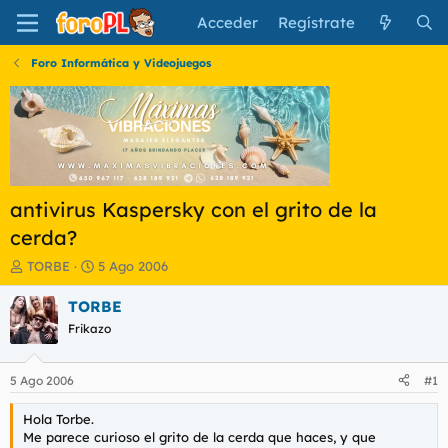
Acceder
Regístrate
Foro Informática y Videojuegos
antivirus Kaspersky con el grito de la
cerda?
I
F
TORBE
5 Ago 2006
n
e
i
c
TORBE
c
h
Frikazo
i
a
a
d
d
e
5 Ago 2006
#1
o
i
r
n
Hola Torbe.
d
i
Me parece curioso el grito de la cerda que haces, y que
e
c