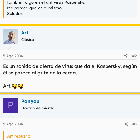
tambien oigo en el antivirus Kaspersky.
l
i
Me parece que es el mismo.
t
o
Saludos.
e
m
a
Art
Clásico
5 Ago 2006
#2
Es un sonido de alerta de virus que da el Kaspersky, según
él se parece al grito de la cerda.
Art.
Panyou
P
Novato de mierda
5 Ago 2006
#3
Art rebuznó: