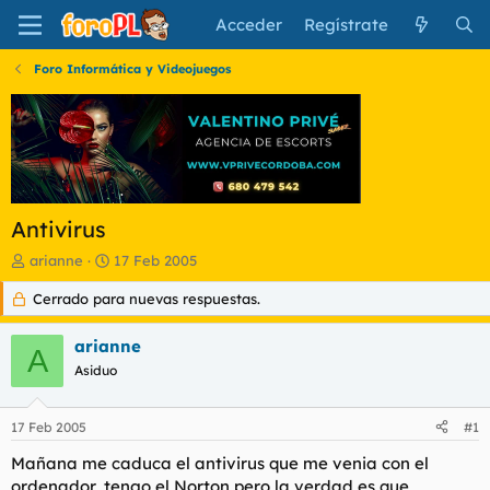
Acceder
Regístrate
Foro Informática y Videojuegos
Antivirus
I
F
arianne
17 Feb 2005
n
e
Cerrado para nuevas respuestas.
i
c
c
h
i
a
arianne
A
a
d
Asiduo
d
e
o
i
r
n
17 Feb 2005
#1
d
i
e
c
Mañana me caduca el antivirus que me venia con el
l
i
ordenador, tengo el Norton pero la verdad es que