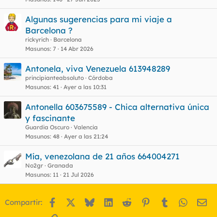
Algunas sugerencias para mi viaje a
Barcelona ?
rickyrich
Barcelona
Masunos
7
14 Abr 2026
Antonela, viva Venezuela 613948289
principianteabsoluto
Córdoba
Masunos
41
Ayer a las 10:31
Antonella 603675589 - Chica alternativa única
y fascinante
Guardia Oscuro
Valencia
Masunos
48
Ayer a las 21:24
Mía, venezolana de 21 años 664004271
No2gr
Granada
Masunos
11
21 Jul 2026
Facebook
X
Bluesky
LinkedIn
Reddit
Pinterest
Tumblr
WhatsA
Em
Compartir: