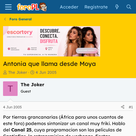
Acceder
Regístrate
Foro General
Antonia que llama desde Moya
I
F
The Joker
4 Jun 2005
n
e
i
c
The Joker
T
c
h
Guest
i
a
a
d
d
e
4 Jun 2005
#1
o
i
r
n
Por tierras grancanarias (África para unos cuantos de
d
i
este foro) podemos sintonizar un canal muy friki. Hablo
e
c
del
Canal 25
, cuya programacion son las peliculas de
l
i