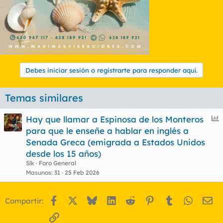
Debes iniciar sesión o registrarte para responder aquí.
Temas similares
E
Hay que llamar a Espinosa de los Monteros
n
para que le enseñe a hablar en inglés a
c
Senada Greca (emigrada a Estados Unidos
u
desde los 15 años)
e
Slk
Foro General
s
Masunos
31
25 Feb 2026
t
Facebook
X
Bluesky
LinkedIn
Reddit
Pinterest
Tumblr
WhatsA
Em
Compartir:
Enlace