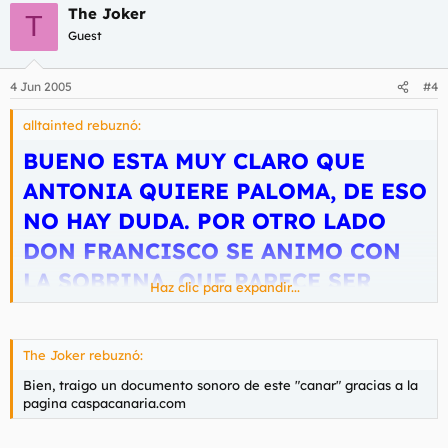
The Joker
T
Guest
4 Jun 2005
#4
alltainted rebuznó:
BUENO ESTA MUY CLARO QUE
ANTONIA QUIERE PALOMA, DE ESO
NO HAY DUDA. POR OTRO LADO
DON FRANCISCO SE ANIMO CON
LA SOBRINA, QUE PARECE SER
Haz clic para expandir...
NINA CREO QUE HAY INDICIOS DE
PEDOFILIA. PERO BUENO QUE
The Joker rebuznó:
CONO HACES TU ESCUCHANDO
Bien, traigo un documento sonoro de este "canar" gracias a la
SEMEJANTES VAINAS Y PEOR AUN
pagina caspacanaria.com
GRABANDOLAS. INVIERTE TU