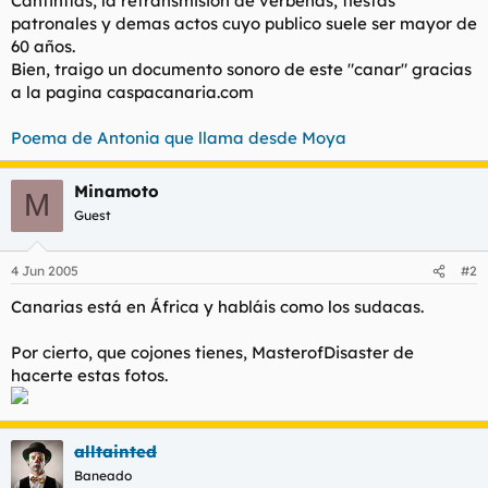
Cantinflas, la retransmision de verbenas, fiestas
t
o
patronales y demas actos cuyo publico suele ser mayor de
e
60 años.
m
a
Bien, traigo un documento sonoro de este "canar" gracias
a la pagina caspacanaria.com
Poema de Antonia que llama desde Moya
Minamoto
M
Guest
4 Jun 2005
#2
Canarias está en África y habláis como los sudacas.
Por cierto, que cojones tienes, MasterofDisaster de
hacerte estas fotos.
alltainted
Baneado