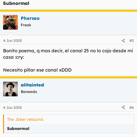
TIEMPO MEJOR EN HACERTE
Subnormal
PAJAS Y BAJAR PORNOGRAFIA.
Pherseo
Freak
4 Jun 2005
#5
Bonito poema, q mas decir, el canal 25 no lo cojo desde mi
casa :cry:
Necesito pillar ese canal xDDD
alltainted
Baneado
4 Jun 2005
#6
The Joker rebuznó:
Subnormal