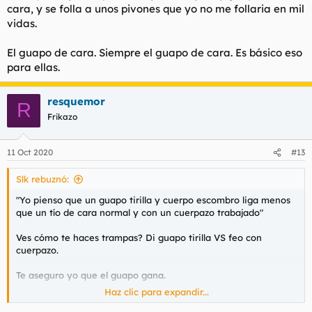
cara, y se folla a unos pivones que yo no me follaria en mil
vidas.
El guapo de cara. Siempre el guapo de cara. Es básico eso
para ellas.
resquemor
R
Frikazo
11 Oct 2020
#13
Slk rebuznó:
"Yo pienso que un guapo tirilla y cuerpo escombro liga menos
que un tío de cara normal y con un cuerpazo trabajado"
Ves cómo te haces trampas? Di guapo tirilla VS feo con
cuerpazo.
Te aseguro yo que el guapo gana.
Haz clic para expandir...
Yo experimento un montón con perfiles fake en redes de