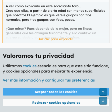
A ver como explicarlo en este sacrosanto foro....
Creo que ellas, a partir de cierta edad son menos superficiales
que nosotros.El ejemplo es que vereis guapas con tios
normales, pero tios guapos con feas, pocas.
¿Que miran? Pues depende de la mujer, pero en lineas
generales que les atraigan fisicamente y ello conlleva un
cuerpo cuidado y que esten por ellas (sumiso).
Haz clic para expandir...
0 a 40 años miran belleza
40 adelante que esté por ellas
Eso se llama bajar el listón. Querrian que "estuviera por
Valoramos tu privacidad
ellas" el guapo pero al final se han de conformar con un
pringui. Igual que nos gustaria follarnos al pibón y al final
Utilizamos
cookies
esenciales para que este sitio funcione,
toca mamada de la gorda.
y cookies opcionales para mejorar tu experiencia.
Editado cobardemente:
11 Oct 2020
Ver más información y configurar tus preferencias
Alduin
y
Leibn
R
e
Arri
Aceptar todas las cookies
a
Slk
c
c
Pie
Extremadamente Imbécil
Rechazar cookies opcionales
i
o
n