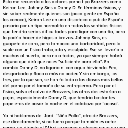
Esto me recuerda a los actores porno tipo Brazzers como
Keiran Lee, Johnny Sins o Danny D. En términos físicos, y
sin saber realmente quienes son (poca gente en España
Richard Gere es atractivo para ellas. Pero no es guapo.
los conoce), Keiran Lee en una discoteca o pub de España
Esto sucede porque no posee una mandíbula cuadrada, su
pasaría por un tipo normalito en todos los sentidos físicos
nariz es un tanto imperfecta, sus ojos son de ratoncito pero eso
que tendría serias dificultades para ligar con una tía, pero
le favorece en el conjunto, tiene una boca bien hecha, y en
lo podría hacer de higos a brevas. Johnny Sins, es
total resulta de una belleza notable que contiene algún pero,
guapete de cara, pero tampoco una barbaridad, pero lo
unos peros a favor y unos peros en contra.
suple con un físico trabajado y esculpido. Ese se llevaría a
muchas al huerto, pero no a todas, ya que siempre habrá
Es atractivo porque su belleza no es total.
alguna que dirá que no es "suficiente para ella". En
cambio Danny D, no ligaría ni con agua hirviendo. Feo,
Ver el archivos adjunto 70129
desgarbado y flaco a más no poder. Y sin embargo, los
tres, por lo que son, se han follado a las diosas más bellas
Brad Pitt en cambio es guapo.
del porno por el tamaño de su entrepierna. Pero por el
físico, salvo el calvo de Brazzers, los otros dos estarían a
Su belleza es una dictadura milimétrica. Científicamente es un
rostro insuperable en dónde todos los puntos clavan la
pajas, especialmente Danny D, que tendría bastantes
perfección.
papeletas de pasar la noche en el calabozo por "acoso".
Es, sencillamente, un tanto superior a Gere.
Ya ni hablamos del Jordi "Niño Polla", otro de Brazzers,
ese directamente, si no fuera porque también es actor
De hecho tíos como Pitt o Beckham les resultan igual de
porno, va directo al 016 si se acerca a alguna pava en una
guapos rapados que con melena, con pelo pincho o repeinado.