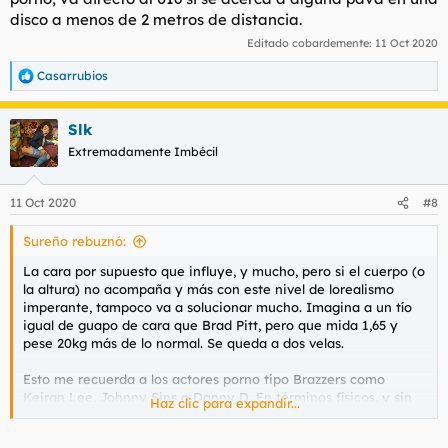
Porque son naturalmente guapos, mientras que Gere requeria
disco a menos de 2 metros de distancia.
de un peinado fijo que ensalzaba y mantenía esa belleza.
Editado cobardemente:
11 Oct 2020
Se podría decir que Gere pasaba del 8 sin llegar al 9 mientras
Casarrubios
R
que Pitt es un 10. Y eso ya es razón suficiente como para
e
rebajar al primero.
a
Slk
c
La exigencia que ellas tienen en el rostro de un hombre es de
c
Extremadamente Imbécil
unas dimensiones que pocos podéis alcanzar a entender.
i
o
n
Otra cosa es que acaben conformándose con lo que pueden y
11 Oct 2020
#8
e
les corresponde. Esto ya es otra historia.
s
Sureño rebuznó:
:
La cara por supuesto que influye, y mucho, pero si el cuerpo (o
la altura) no acompaña y más con este nivel de lorealismo
imperante, tampoco va a solucionar mucho. Imagina a un tío
igual de guapo de cara que Brad Pitt, pero que mida 1,65 y
pese 20kg más de lo normal. Se queda a dos velas.
Esto me recuerda a los actores porno tipo Brazzers como
Keiran Lee, Johnny Sins o Danny D. En términos físicos, y sin
Haz clic para expandir...
saber realmente quienes son (poca gente en España los
conoce), Keiran Lee en una discoteca o pub de España pasaría