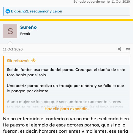
Editado cobardemente:
11 Oct 2020
bigpicha2
,
resquemor
y
Leibn
R
e
a
Sureño
c
S
c
Freak
i
o
n
11 Oct 2020
#9
e
s
Slk rebuznó:
:
Sal del fantasioso mundo del porno. Creo que el dueño de este
foro habla por sí solo.
Una actriz porno realiza un trabajo por dinero y se folla lo que
le pongan por delante.
A una mujer se la suda que seas un toro sexualmente si eres
feo. No te quiere, no lo quiere. Para una mujer el sexo es más
Haz clic para expandir...
que secundario, incluso a veces una fobia.
No ha entendido el contexto o yo no me he explicado bien.
El calvo rudo y feo con pintas de camionero que se tira pedos
He puesto el ejemplo de esos actores pornos, que si no lo
mientras pide un whisky doble y te destroza con sus taladradas
fueran, es decir, hombres corrientes y molientes, ese sería