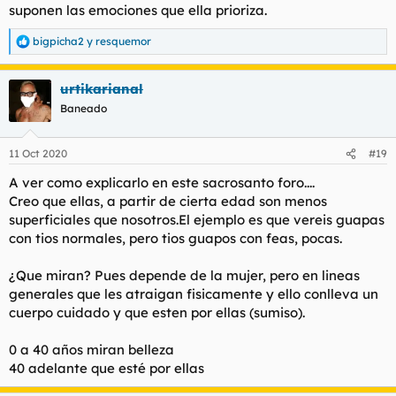
suponen las emociones que ella prioriza.
bigpicha2
y
resquemor
R
e
a
urtikarianal
c
c
Baneado
i
o
n
11 Oct 2020
#19
e
s
A ver como explicarlo en este sacrosanto foro....
:
Creo que ellas, a partir de cierta edad son menos
superficiales que nosotros.El ejemplo es que vereis guapas
con tios normales, pero tios guapos con feas, pocas.
¿Que miran? Pues depende de la mujer, pero en lineas
generales que les atraigan fisicamente y ello conlleva un
cuerpo cuidado y que esten por ellas (sumiso).
0 a 40 años miran belleza
40 adelante que esté por ellas