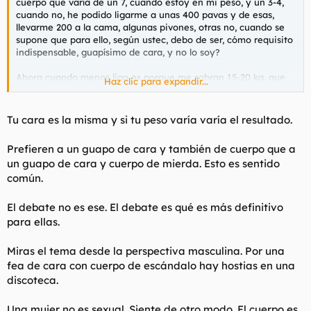
cuerpo que varía de un 7, cuando estoy en mi peso, y un 3-4,
cuando no, he podido ligarme a unas 400 pavas y de esas,
llevarme 200 a la cama, algunas pivones, otras no, cuando se
supone que para ello, según ustec, debo de ser, cómo requisito
indispensable, guapísimo de cara, y no lo soy?
Ahora cuando menos ligo es porque me sobran 15-20 kg, que
Haz clic para expandir...
casualidad... Y siempre ha sido así. Cuando he estado en mi
peso, ligaba mucho más
Tu cara es la misma y si tu peso varía varía el resultado.
Prefieren a un guapo de cara y también de cuerpo que a
un guapo de cara y cuerpo de mierda. Esto es sentido
común.
El debate no es ese. El debate es qué es más definitivo
para ellas.
Miras el tema desde la perspectiva masculina. Por una
fea de cara con cuerpo de escándalo hay hostias en una
discoteca.
Una mujer no es sexual. Siente de otro modo. El cuerpo es