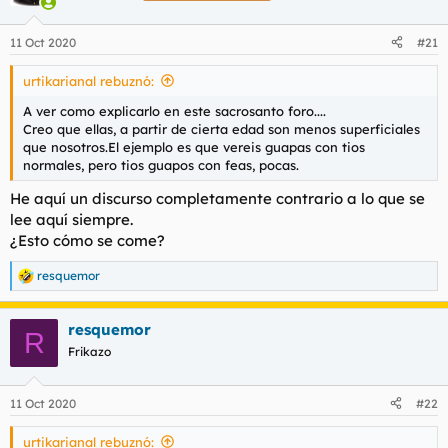
11 Oct 2020
#21
urtikarianal rebuznó:
A ver como explicarlo en este sacrosanto foro....
Creo que ellas, a partir de cierta edad son menos superficiales
que nosotros.El ejemplo es que vereis guapas con tios
normales, pero tios guapos con feas, pocas.
He aquí un discurso completamente contrario a lo que se
lee aquí siempre.
¿Esto cómo se come?
resquemor
R
e
a
resquemor
c
R
c
Frikazo
i
o
n
11 Oct 2020
#22
e
s
urtikarianal rebuznó:
: