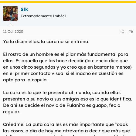
sociales, el postureo y las fotos enseñando chicha, en donde lo
primero que uno se fija es en la apariencia y en las formas
Slk
anatómicas, creo que tener un buen cuerpo, si no eres
Extremadamente Imbécil
deforme de cara, da más puntos que solo ser guapo de cara,
pero en cambio, ser un puto descuidado.
11 Oct 2020
#6
Cada vez veo más tíos normalitos que tras meses de gimnasio,
Ya lo dicen ellas: la cara no se entrena.
consiguen ligar bastante, ya que las tías valoran un bien
cuerpo trabajado y fibrado. Yo mismo lo he notado en mis
carnes. Hace unos 7 años, con 85kg y midiendo 1,85 (me veía
El rostro de un hombre es el pilar más fundamental para
demasiado delgado pero ancho de espalda) fue la época en la
ellas. Es aquello que las hace decidir (la ciencia dice que
que más ligué, llevándome a pivones casi sin esfuerzo y eso
en unos cinco segundos y yo creo que en bastante menos)
que no soy muy guapo que digamos. Ahora, con casi 20kg de
en el primer contacto visual si el macho en cuestión es
más e incluso habiendo mejorado mi personalidad, no ligo ni
apto para la copula.
con orcos (también porque el nivel de exigencia de las tías,
que siguen sin dar nada a cambio, ha subido). Creo que el
cuerpo es importantísimo y como estés un poco pasado de
La cara es lo que te presenta al mundo, cuando ellas
peso, estás jodido, por mucha labia que tengas.
presenten a su novio a sus amigas eso es lo que identifica.
De ahí se decide el novio de Fulanita es guapo, feo o
Otro caso es el de un vecino mío, más joven que yo, y me
regular.
parece un tío con una cara guapísima y unos ojazos tremendos.
Problema: pelo y ropa desaliñado, sobrepeso con chichas y
apariencia descuidada. Ese muchacho se pone las pilas y
Créedme. La puta cara les es más importante que todas
arrasaría, pero no se come, que sepa, un colín y eso que tiene
las cosas, a día de hoy me atrevería a decir que más que
una espectacular cara.