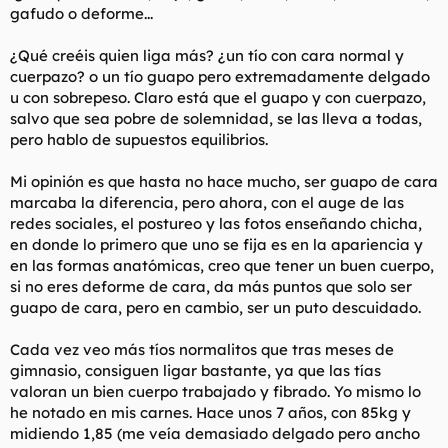
gafudo o deforme...
l
i
t
o
e
¿Qué creéis quien liga más? ¿un tío con cara normal y
m
cuerpazo? o un tío guapo pero extremadamente delgado
a
u con sobrepeso. Claro está que el guapo y con cuerpazo,
salvo que sea pobre de solemnidad, se las lleva a todas,
pero hablo de supuestos equilibrios.
Mi opinión es que hasta no hace mucho, ser guapo de cara
marcaba la diferencia, pero ahora, con el auge de las
redes sociales, el postureo y las fotos enseñando chicha,
en donde lo primero que uno se fija es en la apariencia y
en las formas anatómicas, creo que tener un buen cuerpo,
si no eres deforme de cara, da más puntos que solo ser
guapo de cara, pero en cambio, ser un puto descuidado.
Cada vez veo más tíos normalitos que tras meses de
gimnasio, consiguen ligar bastante, ya que las tías
valoran un bien cuerpo trabajado y fibrado. Yo mismo lo
he notado en mis carnes. Hace unos 7 años, con 85kg y
midiendo 1,85 (me veía demasiado delgado pero ancho