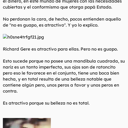
el dinero, en este mundo de mujeres con las necesidades
cubiertas y el conformismo que otorga papá Estado.
Estoy otra vez bajando de peso, y en los próximos meses
veremos qué sucede, pero como baje 10-12 kg seguro que, qué
No perdonan la cara, de hecho, pocos entienden aquello
casualidad, empezaré a ligar más, aunque mi personalidad sea
la misma.
de "no es guapo, es atractivo". Y yo lo explico.
¿Qué opinan ustedes?
Richard Gere es atractivo para ellas. Pero no es guapo.
Esto sucede porque no posee una mandíbula cuadrada, su
nariz es un tanto imperfecta, sus ojos son de ratoncito
pero eso le favorece en el conjunto, tiene una boca bien
hecha, y en total resulta de una belleza notable que
contiene algún pero, unos peros a favor y unos peros en
contra.
Es atractivo porque su belleza no es total.