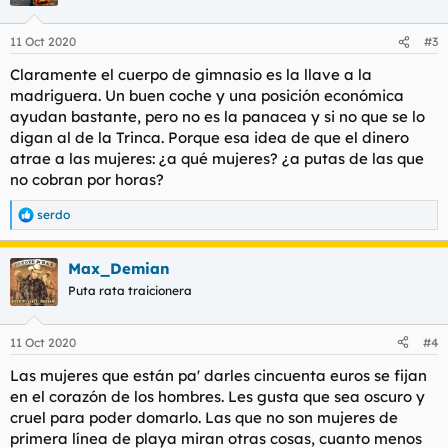
11 Oct 2020
#3
Claramente el cuerpo de gimnasio es la llave a la
madriguera. Un buen coche y una posición económica
ayudan bastante, pero no es la panacea y si no que se lo
digan al de la Trinca. Porque esa idea de que el dinero
atrae a las mujeres: ¿a qué mujeres? ¿a putas de las que
no cobran por horas?
serdo
R
e
a
Max_Demian
c
c
Puta rata traicionera
i
o
n
11 Oct 2020
#4
e
s
Las mujeres que están pa' darles cincuenta euros se fijan
:
en el corazón de los hombres. Les gusta que sea oscuro y
cruel para poder domarlo. Las que no son mujeres de
primera línea de playa miran otras cosas, cuanto menos