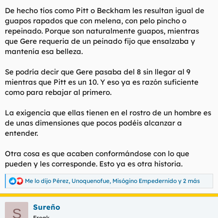
De hecho tíos como Pitt o Beckham les resultan igual de
guapos rapados que con melena, con pelo pincho o
repeinado. Porque son naturalmente guapos, mientras
que Gere requeria de un peinado fijo que ensalzaba y
mantenía esa belleza.
Se podría decir que Gere pasaba del 8 sin llegar al 9
mientras que Pitt es un 10. Y eso ya es razón suficiente
como para rebajar al primero.
La exigencia que ellas tienen en el rostro de un hombre es
de unas dimensiones que pocos podéis alcanzar a
entender.
Otra cosa es que acaben conformándose con lo que
pueden y les corresponde. Esto ya es otra historia.
Me lo dijo Pérez
,
Unoquenofue
,
Misógino Empedernido
y 2 más
R
e
a
Sureño
c
S
c
Freak