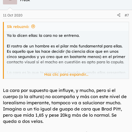
i
o
n
11 Oct 2020
#7
e
s
Slk rebuznó:
:
Ya lo dicen ellas: la cara no se entrena.
El rostro de un hombre es el pilar más fundamental para ellas.
Es aquello que las hace decidir (la ciencia dice que en unos
cinco segundos y yo creo que en bastante menos) en el primer
contacto visual si el macho en cuestión es apto para la copula.
La cara es lo que te presenta al mundo, cuando ellas presenten
Haz clic para expandir...
a su novio a sus amigas eso es lo que identifica. De ahí se
decide el novio de Fulanita es guapo, feo o regular.
La cara por supuesto que influye, y mucho, pero si el
Créedme. La puta cara les es más importante que todas las
cuerpo (o la altura) no acompaña y más con este nivel de
cosas, a día de hoy me atrevería a decir que más que el dinero,
lorealismo imperante, tampoco va a solucionar mucho.
en este mundo de mujeres con las necesidades cubiertas y el
Imagina a un tío igual de guapo de cara que Brad Pitt,
conformismo que otorga papá Estado.
pero que mida 1,65 y pese 20kg más de lo normal. Se
No perdonan la cara, de hecho, pocos entienden aquello de "no
queda a dos velas.
es guapo, es atractivo". Y yo lo explico.