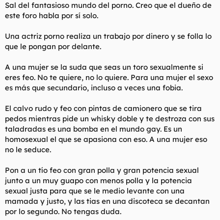
por un tipo normalito en todos los sentidos físicos que tendría
Sal del fantasioso mundo del porno. Creo que el dueño de
serias dificultades para ligar con una tía, pero lo podría hacer
este foro habla por sí solo.
de higos a brevas. Johnny Sins, es guapete de cara, pero
tampoco una barbaridad, pero lo suple con un físico trabajado
Una actriz porno realiza un trabajo por dinero y se folla lo
y esculpido. Ese se llevaría a muchas al huerto, pero no a todas,
que le pongan por delante.
ya que siempre habrá alguna que dirá que no es "suficiente
para ella". En cambio Danny D, no ligaría ni con agua
hirviendo. Feo, desgarbado y flaco a más no poder. Y sin
A una mujer se la suda que seas un toro sexualmente si
embargo, los tres, por lo que son, se han follado a las diosas
eres feo. No te quiere, no lo quiere. Para una mujer el sexo
más bellas del porno por el tamaño de su entrepierna. Pero por
es más que secundario, incluso a veces una fobia.
el físico, salvo el calvo de Brazzers, los otros dos estarían a
pajas, especialmente Danny D, que tendría bastantes
El calvo rudo y feo con pintas de camionero que se tira
papeletas de pasar la noche en el calabozo por "acoso".
pedos mientras pide un whisky doble y te destroza con sus
Ya ni hablamos del Jordi "Niño Polla", otro de Brazzers, ese
taladradas es una bomba en el mundo gay. Es un
directamente, si no fuera porque también es actor porno, va
homosexual el que se apasiona con eso. A una mujer eso
directo al 016 si se acerca a alguna pava en una disco a menos
no le seduce.
de 2 metros de distancia.
Pon a un tío feo con gran polla y gran potencia sexual
junto a un muy guapo con menos polla y la potencia
sexual justa para que se le medio levante con una
mamada y justo, y las tias en una discoteca se decantan
por lo segundo. No tengas duda.