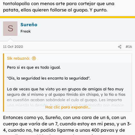
tontolapolla con menos arte para cortejar que una
patata, ellas quieren follarse al guapo. Y punto.
Sureño
S
Freak
11 Oct 2020
#16
Slk rebuznó:
Pero si es que es todo igual.
"Ois, la seguridad les encanta la seguridad".
La de veces que he visto yo en grupos de amigos al feo muy
seguro de sí mismo y al guapo tímido sin chispa, y la tía o tias
en cuestión acaban sobándole el culo al guapo. Les importa
una mierda lo demás. Aunque sea un tontolapolla con menos
Haz clic para expandir...
arte para cortejar que una patata, ellas quieren follarse al
guapo. Y punto.
Entonces como yo, Sureño, con una cara de un 6, con un
cuerpo que varía de un 7, cuando estoy en mi peso, y un 3-
4, cuando no, he podido ligarme a unas 400 pavas y de