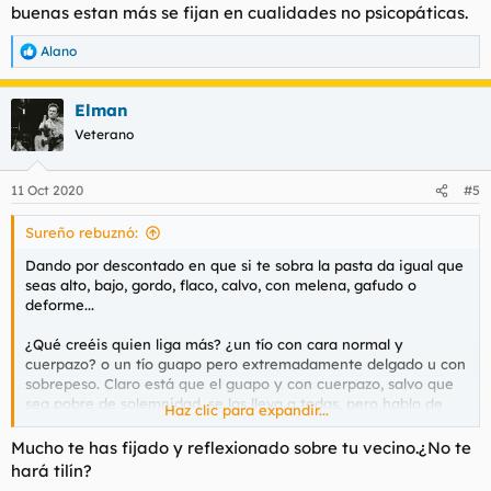
buenas estan más se fijan en cualidades no psicopáticas.
Alano
R
e
a
Elman
c
c
Veterano
i
o
n
11 Oct 2020
#5
e
s
Sureño rebuznó:
:
Dando por descontado en que si te sobra la pasta da igual que
seas alto, bajo, gordo, flaco, calvo, con melena, gafudo o
deforme...
¿Qué creéis quien liga más? ¿un tío con cara normal y
cuerpazo? o un tío guapo pero extremadamente delgado u con
sobrepeso. Claro está que el guapo y con cuerpazo, salvo que
sea pobre de solemnidad, se las lleva a todas, pero hablo de
Haz clic para expandir...
supuestos equilibrios.
Mucho te has fijado y reflexionado sobre tu vecino.¿No te
Mi opinión es que hasta no hace mucho, ser guapo de cara
hará tilín?
marcaba la diferencia, pero ahora, con el auge de las redes