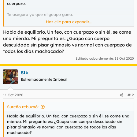
cuerpazo.
Te aseguro yo que el guapo gana.
Haz clic para expandir...
Yo experimento un montón con perfiles fake en redes de
ligoteo.
Hablo de equilibrio. Un feo, con cuerpazo o sin él, se come
una mierda. Mi pregunta es: ¿Guapo con cuerpo
Estuve mucho tiempo usando a un feo cachas, con un cuerpo
descuidado sin pisar gimnasio vs normal con cuerpazo de
jodidamente entrenado y espectacular. Pasaban de él pero a
todos los días machacado?
piñón. Una pasada.
Editado cobardemente:
11 Oct 2020
No es aquello de enviar tres mensajes o hacerlo un día. No.
Estuve estudiando mucho, pero mucho, con ese perfil, porque
Slk
yo sabía que no iba a gustar mucho a las tias, eso ya lo sabía,
Extremadamente Imbécil
pero es que no se comía casi nada.
Era una frustración que alucinas. Yo imagina en mis carnes el
11 Oct 2020
#12
esfuerzo que hacía ese tío a nivel de entreno, alimentación,
disciplina... porque para tener ese cuerpo tienes que tenerlos
Sureño rebuznó:
cuadrados. Y comprobabas que no valía para una nada.
Mientras que una gorda comedoritos tiene más posibilidades
Hablo de equilibrio. Un feo, con cuerpazo o sin él, se come una
de agradar.
mierda. Mi pregunta es: ¿Guapo con cuerpo descuidado sin
pisar gimnasio vs normal con cuerpazo de todos los días
Tampoco es que necesitara experimentar, porque eso ya se
machacado?
sabe. Eso se ve en la calle que es así, solo que me motiva el