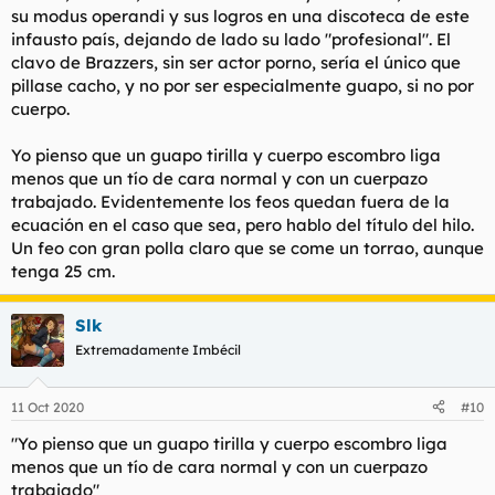
es una bomba en el mundo gay. Es un homosexual el que se
su modus operandi y sus logros en una discoteca de este
apasiona con eso. A una mujer eso no le seduce.
infausto país, dejando de lado su lado "profesional". El
clavo de Brazzers, sin ser actor porno, sería el único que
Pon a un tío feo con gran polla y gran potencia sexual junto a
un muy guapo con menos polla y la potencia sexual justa para
pillase cacho, y no por ser especialmente guapo, si no por
que se le medio levante con una mamada y justo, y las tias en
cuerpo.
una discoteca se decantan por lo segundo. No tengas duda.
Yo pienso que un guapo tirilla y cuerpo escombro liga
menos que un tío de cara normal y con un cuerpazo
trabajado. Evidentemente los feos quedan fuera de la
ecuación en el caso que sea, pero hablo del título del hilo.
Un feo con gran polla claro que se come un torrao, aunque
tenga 25 cm.
Slk
Extremadamente Imbécil
11 Oct 2020
#10
"Yo pienso que un guapo tirilla y cuerpo escombro liga
menos que un tío de cara normal y con un cuerpazo
trabajado"