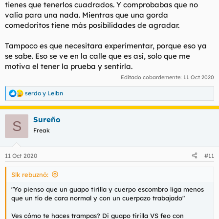
tienes que tenerlos cuadrados. Y comprobabas que no
valía para una nada. Mientras que una gorda
comedoritos tiene más posibilidades de agradar.
Tampoco es que necesitara experimentar, porque eso ya
se sabe. Eso se ve en la calle que es así, solo que me
motiva el tener la prueba y sentirla.
Editado cobardemente:
11 Oct 2020
serdo
y
Leibn
R
e
a
Sureño
c
S
c
Freak
i
o
n
11 Oct 2020
#11
e
s
Slk rebuznó:
:
"Yo pienso que un guapo tirilla y cuerpo escombro liga menos
que un tío de cara normal y con un cuerpazo trabajado"
Ves cómo te haces trampas? Di guapo tirilla VS feo con