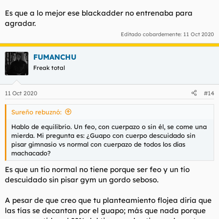
ligoteo.
Es que a lo mejor ese blackadder no entrenaba para
Estuve mucho tiempo usando a un feo cachas, con un cuerpo
agradar.
jodidamente entrenado y espectacular. Pasaban de él pero a
Editado cobardemente:
11 Oct 2020
piñón. Una pasada.
No es aquello de enviar tres mensajes o hacerlo un día. No.
FUMANCHU
Estuve estudiando mucho, pero mucho, con ese perfil, porque
Freak total
yo sabía que no iba a gustar mucho a las tias, eso ya lo sabía,
pero es que no se comía casi nada.
11 Oct 2020
#14
Era una frustración que alucinas. Yo imagina en mis carnes el
esfuerzo que hacía ese tío a nivel de entreno, alimentación,
Sureño rebuznó:
disciplina... porque para tener ese cuerpo tienes que tenerlos
cuadrados. Y comprobabas que no valía para una nada.
Hablo de equilibrio. Un feo, con cuerpazo o sin él, se come una
Mientras que una gorda comedoritos tiene más posibilidades
mierda. Mi pregunta es: ¿Guapo con cuerpo descuidado sin
de agradar.
pisar gimnasio vs normal con cuerpazo de todos los días
machacado?
Tampoco es que necesitara experimentar, porque eso ya se
sabe. Eso se ve en la calle que es así, solo que me motiva el
Es que un tío normal no tiene porque ser feo y un tío
tener la prueba y sentirla.
descuidado sin pisar gym un gordo seboso.
A pesar de que creo que tu planteamiento flojea diría que
las tías se decantan por el guapo; más que nada porque