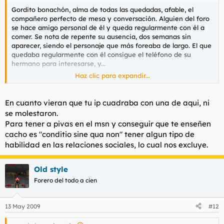
Gordito bonachón, alma de todas las quedadas, afable, el
compañero perfecto de mesa y conversación. Alguien del foro
se hace amigo personal de él y queda regularmente con él a
comer. Se nota de repente su ausencia, dos semanas sin
aparecer, siendo el personaje que más foreaba de largo. El que
quedaba regularmente con él consigue el teléfono de su
hermano para interesarse, y...
Haz clic para expandir...
https://www.larioja.com/20080620/local/region/corrupcion-
menores-detenido-200806201309.html
En cuanto vieran que tu ip cuadraba con una de aqui, ni
Ras-plas. En prisión.
se molestaron.
Para tener a pivas en el msn y conseguir que te enseñen
Por tanto, como sé que mi personaje en la red, mi foro y,
cacho es "conditio sine qua non" tener algun tipo de
seguramente mi persona cuando ha ido a las quedadas con
habilidad en las relaciones sociales, lo cual nos excluye.
este hombre, habrá sido más investigado que el coño de Ana
Obregón, se queda uno bastante más tranquilo, hoyja.
Old style
Forero del todo a cien
13 May 2009
#12