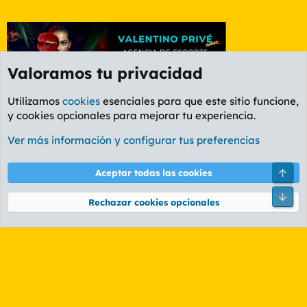
Valoramos tu privacidad
Utilizamos
cookies
esenciales para que este sitio funcione,
y cookies opcionales para mejorar tu experiencia.
Foro General
Ver más información y configurar tus preferencias
Cookies
PL OLDSTYLE AMARILLO
Cambiar fuente
Español (ES)
Arri
Aceptar todas las cookies
Contáctanos
Términos y reglas
Política de privacidad
Ayuda
R
Pie
S
Rechazar cookies opcionales
S
®
Community platform by XenForo
© 2010-2026 XenForo Ltd.