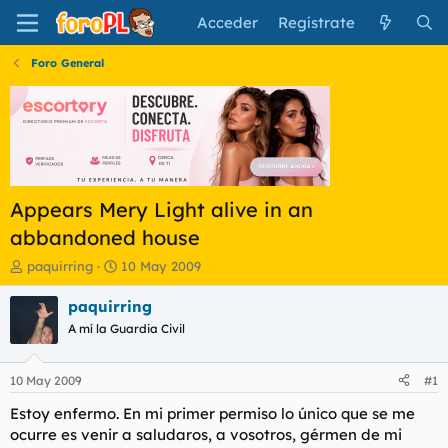
Acceder
Regístrate
Foro General
Appears Mery Light alive in an
abbandoned house
I
F
paquirring
10 May 2009
n
e
i
c
paquirring
c
h
A mí la Guardia Civil
i
a
a
d
d
e
10 May 2009
#1
o
i
r
n
Estoy enfermo. En mi primer permiso lo único que se me
d
i
ocurre es venir a saludaros, a vosotros, gérmen de mi
e
c