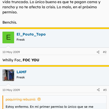
vida truncada. Lo único bueno es que te pagan cama y
l
i
rancho y no te afecta la crisis. Lo malo, en el próximo
t
o
permiso.
e
m
a
Benchis.
El_Pouto_Topo
E
Freak
10 May 2009
#2
Whilly Foc,
FOC YOU
LAMF
Freak
10 May 2009
#3
paquirring rebuznó:
Estoy enfermo. En mi primer permiso lo único que se me