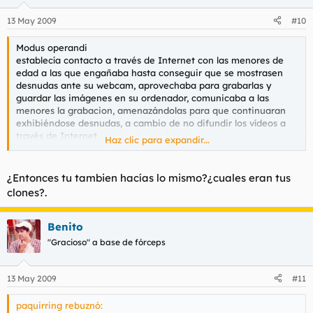
13 May 2009
#10
Modus operandi
establecía contacto a través de Internet con las menores de
edad a las que engañaba hasta conseguir que se mostrasen
desnudas ante su webcam, aprovechaba para grabarlas y
guardar las imágenes en su ordenador, comunicaba a las
menores la grabacion, amenazándolas para que continuaran
exhibiéndose desnudas, a cambio de no difundir los vídeos a
través de Internet.
Haz clic para expandir...
Los agentes han podido constatar que utilizaba multitud de
clones para engañar a sus victimas, la mayor parte de ellas
¿Entonces tu tambien hacías lo mismo?¿cuales eran tus
menores de edad.
clones?.
Benito
"Gracioso" a base de fórceps
13 May 2009
#11
paquirring rebuznó: