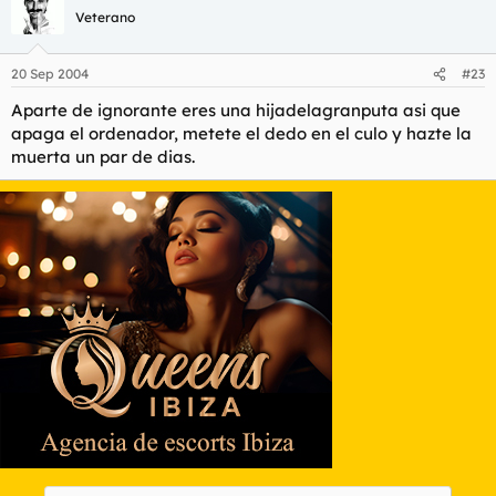
Veterano
La libertad de expresión que tanto defiendo conlleva que uno
llegue a leer gilipolleces sin pies, cabeza ni la más mínima
20 Sep 2004
#23
cuota de verdad como la que me he molestado en quotear y
subrayarle para su exhibición y muestra pública.
Aparte de ignorante eres una hijadelagranputa asi que
apaga el ordenador, metete el dedo en el culo y hazte la
muerta un par de dias.