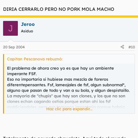
DIRIA CERRARLO PERO NO PORK MOLA MACHO
Jeroo
J
Asiduo
20 Sep 2004
#10
Capitan Pescanova rebuznó:
El problema de ahora creo yo es que hay un ambiente
imperante FSF.
Eso no importaria si hubiese mas mezcla de foreros
diferentepensantes. Fsf, lameojales de fsf, algun subnormal*,
alguno que pasan de todo y van a su bola, y algun despistaillo.
La mayoria de "chupis" que hay son clones, y los que no son
clones echan cagando ostias porque estan ahi los fsf
maldiciendoles, pero eso tampoco importaria porque habria
Haz clic para expandir...
mas peña aparte de los fsf, pero claro, al estar las fsf
favorecidas, bien vista y aplaudida por moderadores y/o
administradores aparte de la gran mayoria del foro, pues
ahora todos quieren ser aspirantes a fsf y por eso van siempre
comiendoles las caquitas a los fsf e saltando a las mas minima.