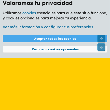
Valoramos tu privacidad
Utilizamos
cookies
esenciales para que este sitio funcione,
y cookies opcionales para mejorar tu experiencia.
Foro General
Ver más información y configurar tus preferencias
Cookies
PL OLDSTYLE AMARILLO
Cambiar fuente
Español (ES)
Arri
Aceptar todas las cookies
Contáctanos
Términos y reglas
Política de privacidad
Ayuda
R
Pie
S
Rechazar cookies opcionales
S
®
Community platform by XenForo
© 2010-2026 XenForo Ltd.