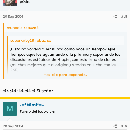
pOdre
20 Sep 2004
#18
mundele rebuznó:
superkirby18 rebuznó:
¿Esto no volverá a ser nunca como hace un tiempo? Que
tiempos aquellos aguantando a la pitufina y soportando las
discusiones estúpidas de Hippie, con esto lleno de clones
(muchos mejores que el original) y todos en lucha con las
FSF.
Haz clic para expandir...
Cuando Adro solo decía esto es de geys o esto es gey o el
Haz clic para expandir...
:44 :44 :44 :44 :4 Sí señor.
cuervo empeñado en tener el mayor numero de post sin
llegar nunca a decir nada. ¿Donde a quedado Gizmo y sus
mil avatares?, ¿Alekos, Nano, Snow...? Y tantos otros,
-=*Mimi*=-
M
cuanto bueno perdido.
No molesta, lo que ocurre es que no es de recibo y es algo que
Forero del todo a cien
ya he visto antes es que, alguien que se registró hace ya casi
Bueno yo seguiré intentándolo leeré hasta que haya algo
un año, como es su caso y que por lo que sea dejó de postear
interesante en lo que participar algo sobre lo que opinar en
hace un tiempo, vuelva ahora quejándose de todo, que si los
20 Sep 2004
#19
lugar de cagarse.
clones, que si qué ha sido de fulano y de mengana. Los que ha