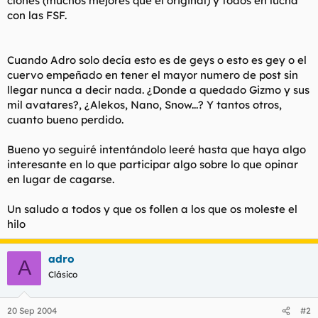
clones (muchos mejores que el original) y todos en lucha
t
o
con las FSF.
e
m
a
Cuando Adro solo decía esto es de geys o esto es gey o el
cuervo empeñado en tener el mayor numero de post sin
llegar nunca a decir nada. ¿Donde a quedado Gizmo y sus
mil avatares?, ¿Alekos, Nano, Snow...? Y tantos otros,
cuanto bueno perdido.
Bueno yo seguiré intentándolo leeré hasta que haya algo
interesante en lo que participar algo sobre lo que opinar
en lugar de cagarse.
Un saludo a todos y que os follen a los que os moleste el
hilo
adro
A
Clásico
20 Sep 2004
#2