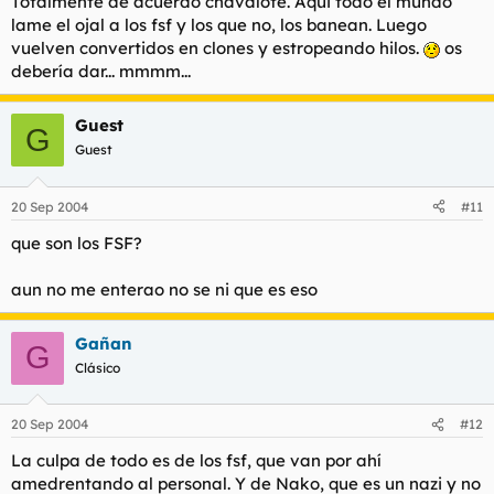
Totalmente de acuerdo chavalote. Aqui todo el mundo
Y eso hizo que muchos se cansasen y escribiesen menos de los
lame el ojal a los fsf y los que no, los banean. Luego
habitual. Porque seamos sinceros, esto se esta volviendo
vuelven convertidos en clones y estropeando hilos.
os
insufible ya que la mayoria son de la misma opinion y no hay
trifucals de las de antes.
debería dar... mmmm...
Aunque podria ser prefectamente que un foreromedio no suele
Guest
estar mucho tiempo en un foro porque aparte que acaba
G
cansandole, este foro al no tener divisiones de subforos, si
Guest
estas una semana sin poder conectarte, pues ya te has perdido
lo maximo de historia foreril y a veces acabas sin pillar muchos
chistecillos y demas estupideces porque tendras que releerte
20 Sep 2004
#11
unas cuantas paginas y nadie lo hara supongo; yo no lo hago.
que son los FSF?
Bueno y eso, un saludo y lo siento por meteros una chapa tan
mema.
aun no me enterao no se ni que es eso
Gañan
G
Clásico
*Oyei, que yo me meto en el grupo de subnomales, no hace
falta que algun gilipollas me cite para decirlo, ya me lo digo yo.
veis, soy subnormal.
20 Sep 2004
#12
La culpa de todo es de los fsf, que van por ahí
amedrentando al personal. Y de Nako, que es un nazi y no