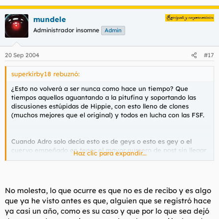
mundele
Administrador insomne
Admin
20 Sep 2004
#17
superkirby18 rebuznó:
¿Esto no volverá a ser nunca como hace un tiempo? Que
tiempos aquellos aguantando a la pitufina y soportando las
discusiones estúpidas de Hippie, con esto lleno de clones
(muchos mejores que el original) y todos en lucha con las FSF.
Cuando Adro solo decía esto es de geys o esto es gey o el
cuervo empeñado en tener el mayor numero de post sin llegar
Haz clic para expandir...
nunca a decir nada. ¿Donde a quedado Gizmo y sus mil
avatares?, ¿Alekos, Nano, Snow...? Y tantos otros, cuanto bueno
perdido.
No molesta, lo que ocurre es que no es de recibo y es algo
Bueno yo seguiré intentándolo leeré hasta que haya algo
que ya he visto antes es que, alguien que se registró hace
interesante en lo que participar algo sobre lo que opinar en
ya casi un año, como es su caso y que por lo que sea dejó
lugar de cagarse.