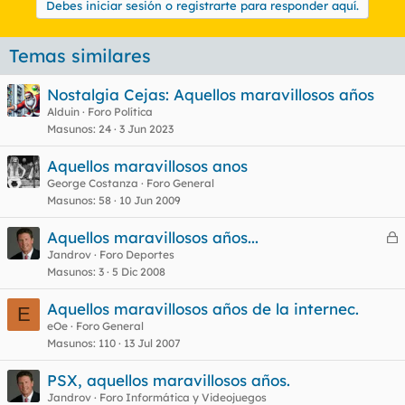
Debes iniciar sesión o registrarte para responder aquí.
Temas similares
Nostalgia Cejas: Aquellos maravillosos años
Alduin
Foro Política
Masunos
24
3 Jun 2023
Aquellos maravillosos anos
George Costanza
Foro General
Masunos
58
10 Jun 2009
Aquellos maravillosos años...
e
Jandrov
Foro Deportes
Masunos
3
5 Dic 2008
r
r
Aquellos maravillosos años de la internec.
E
eOe
Foro General
Masunos
110
13 Jul 2007
o
PSX, aquellos maravillosos años.
Jandrov
Foro Informática y Videojuegos