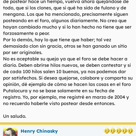
de postear hace un tiempo, vuelva ahora quejándose de
Un saludo a todos y que os follen a los que os moleste el hilo
todo, que si los clones, que si qué ha sido de fulano y de
mengana. Los que ha mencionado, precisamente siguen
posteando en el foro, algunos diariamente. No creo que
hayan cambiado mucho y si lo han hecho no tiene que ser
forzosamente a peor.
Por lo demás, hay lo que tiene que haber; tal vez
demasiado clon sin gracia, otros se han ganado un sitio
por ser originales.
No es aceptable su queja ya que el foro se debe hacer a
diario. Deben abrirse hilos nuevos, se deben contestar y si
de cada 100 hilos salen 10 buenos, ya nos podemos dar
por satisfechos. Si desea quejarse, colabore y comparta su
opinión, dé ejemplo de cómo se hacen las cosas en el foro
Putalocura y no se base solamente en su fecha de
registro. Yo, por ejemplo, me registré en marzo de 2004 y
no recuerdo haberle visto postear desde entonces.
Un saludo.
Henry Chinasky