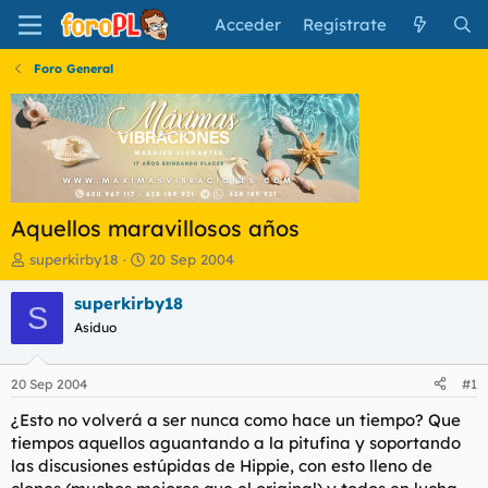
Acceder
Regístrate
Foro General
Aquellos maravillosos años
I
F
superkirby18
20 Sep 2004
n
e
i
c
superkirby18
S
c
h
Asiduo
i
a
a
d
d
e
20 Sep 2004
#1
o
i
r
n
¿Esto no volverá a ser nunca como hace un tiempo? Que
d
i
tiempos aquellos aguantando a la pitufina y soportando
e
c
las discusiones estúpidas de Hippie, con esto lleno de
l
i