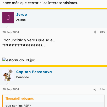
hace más que cerrar hilos interesantísimos.
Jeroo
J
Asiduo
20 Sep 2004
#13
Pronuncialo y veras que sale...
fsffsfsfsfsffsfssssssssss.....
Capitan Pescanova
Baneado
20 Sep 2004
#14
ThanatoS rebuznó:
que son los FSF?