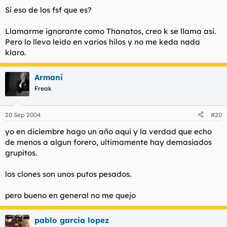
mencionado, precisamente siguen posteando en el foro,
Si eso de los fsf que es?
Un saludo a todos y que os follen a los que os moleste el
algunos diariamente. No creo que hayan cambiado mucho y si
hilo
lo han hecho no tiene que ser forzosamente a peor.
Llamarme ignorante como Thanatos, creo k se llama asi.
Por lo demás, hay lo que tiene que haber; tal vez demasiado
Pero lo llevo leido en varios hilos y no me keda nada
clon sin gracia, otros se han ganado un sitio por ser originales.
No es aceptable su queja ya que el foro se debe hacer a diario.
klaro.
Deben abrirse hilos nuevos, se deben contestar y si de cada
100 hilos salen 10 buenos, ya nos podemos dar por satisfechos.
Armani
Si desea quejarse, colabore y comparta su opinión, dé ejemplo
de cómo se hacen las cosas en el foro Putalocura y no se base
Freak
solamente en su fecha de registro. Yo, por ejemplo, me registré
en marzo de 2004 y no recuerdo haberle visto postear desde
entonces.
20 Sep 2004
#20
yo en diciembre hago un año aqui y la verdad que echo
Un saludo.
de menos a algun forero, ultimamente hay demasiados
grupitos.
los clones son unos putos pesados.
pero bueno en general no me quejo
pablo garcia lopez