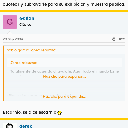
quotear y subrayarle para su exhibición y muestra pública.
Gañan
G
Clásico
20 Sep 2004
#22
pablo garcia lopez rebuznó:
Jeroo rebuznó:
Totalmente de acuerdo chavalote. Aqui todo el mundo lame
el ojal a los fsf
y
los que no, los banean
Haz clic para expandir...
.
¿Piensa las cosas antes de decirlas?
Haz clic para expandir...
¿de verdad...? ¿sí...?
Escarnio, se dice escarnio
No
me lo creo, salao.
derek