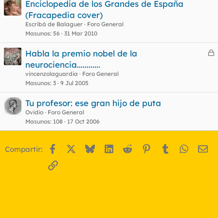
Enciclopedia de los Grandes de España
(Fracapedia cover)
o
Escribá de Balaguer
Foro General
Masunos
56
31 Mar 2010
Habla la premio nobel de la
e
neurociencia............
r
vincenzolaguardia
Foro General
r
Masunos
3
9 Jul 2005
Tu profesor: ese gran hijo de puta
Ovidio
Foro General
o
Masunos
108
17 Oct 2006
Facebook
X
Bluesky
LinkedIn
Reddit
Pinterest
Tumblr
WhatsA
Em
Compartir:
Enlace