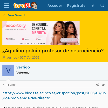
Acceder
Regístrate
Foro General
¿Aquilino polain profesor de neurociencia?
I
F
vertigo
7 Jul 2005
n
e
i
c
vertigo
V
c
h
Veterano
i
a
a
d
d
e
7 Jul 2005
#1
o
i
r
n
https://www.blogs.telecinco.es/crispacion/post/2005/07/06
d
i
/los-problemas-del-directo
e
c
l
i