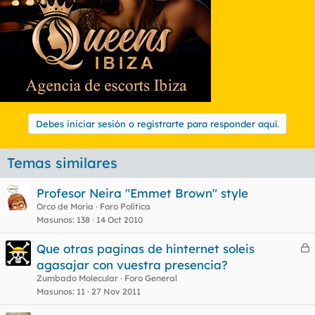
Debes iniciar sesión o registrarte para responder aquí.
Temas similares
Profesor Neira "Emmet Brown" style
Orco de Moria
Foro Política
Masunos
138
14 Oct 2010
Que otras paginas de hinternet soleis
e
agasajar con vuestra presencia?
r
Zumbado Molecular
Foro General
r
Masunos
11
27 Nov 2011