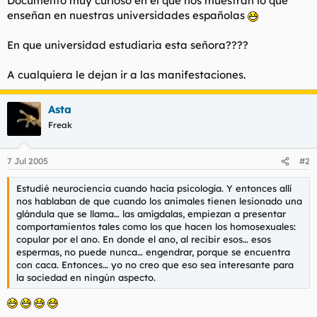
Documento muy curioso en el que nos muestran lo que
t
o
enseñan en nuestras universidades españolas
e
m
a
En que universidad estudiaria esta señora????
A cualquiera le dejan ir a las manifestaciones.
Asta
Freak
7 Jul 2005
#2
Estudié neurociencia cuando hacía psicología. Y entonces allí
nos hablaban de que cuando los animales tienen lesionado una
glándula que se llama… las amígdalas, empiezan a presentar
comportamientos tales como los que hacen los homosexuales:
copular por el ano. En donde el ano, al recibir esos… esos
espermas, no puede nunca… engendrar, porque se encuentra
con caca. Entonces… yo no creo que eso sea interesante para
la sociedad en ningún aspecto.