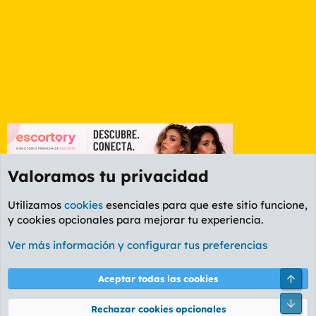
Valoramos tu privacidad
Utilizamos
cookies
esenciales para que este sitio funcione,
y cookies opcionales para mejorar tu experiencia.
Foro General
Ver más información y configurar tus preferencias
Cookies
PL OLDSTYLE AMARILLO
Cambiar fuente
Español (ES)
Arri
Aceptar todas las cookies
Contáctanos
Términos y reglas
Política de privacidad
Ayuda
R
Pie
S
Rechazar cookies opcionales
S