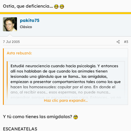
Ostia, que deficiencia....
pakito75
Clásico
7 Jul 2005
#3
Asta rebuznó:
Estudié neurociencia cuando hacía psicología. Y entonces
allí nos hablaban de que cuando los animales tienen
lesionado una glándula que se llama… las amígdalas,
empiezan a presentar comportamientos tales como los que
hacen los homosexuales: copular por el ano. En donde el
ano, al recibir esos… esos espermas, no puede nunca…
engendrar, porque se encuentra con caca. Entonces… yo no
Haz clic para expandir...
creo que eso sea interesante para la sociedad en ningún
Haz clic para expandir...
aspecto.
Y tú como tienes las amígdalas?
Ostia, que deficiencia....
ESCANEATELAS