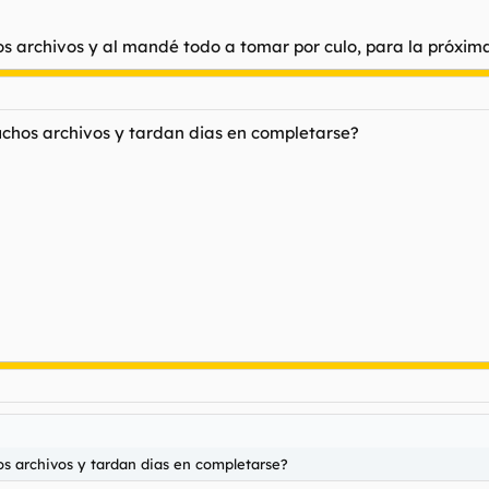
Haz clic para expandir...
con el eMule cerrado, haz esto.
os archivos y al mandé todo a tomar por culo, para la próxima
t y xxx.part.met.bak
 no)
.part.met (es decir, quítale el .bak)
de estar descargando de nuevo.
chos archivos y tardan dias en completarse?
o punto:
so usa las copias de seguridad que hicimos antes), es decir:
 no)
.part.met (es decir, quítale el .bak).
> known.met
el xxx.part.met como su copia de seguridad xxx.part.met.bak, están ma
rueba a cambiar el .exe y a ver si así se soluciona, sino te dejo un tr
s archivos y tardan dias en completarse?
 700mb y desaparece teniendo el x.part.met a cero lo que hay que hac