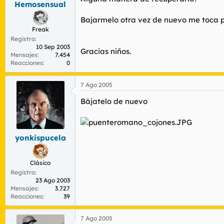
Hemosensual
r
n
d
i
Bajarmelo otra vez de nuevo me toca 
e
c
Freak
l
i
Registro
t
o
10 Sep 2003
e
Gracias niños.
Mensajes
7.454
m
Reacciones
0
a
7 Ago 2005
Bájatelo de nuevo
yonkispucela
Clásico
Registro
23 Ago 2003
Mensajes
3.727
Reacciones
39
7 Ago 2005