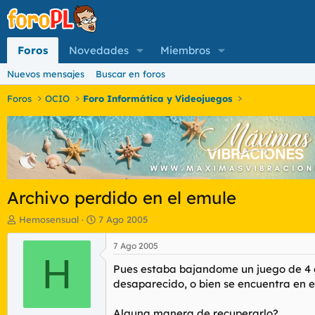
Foros
Novedades
Miembros
Nuevos mensajes
Buscar en foros
Foros
OCIO
Foro Informática y Videojuegos
Archivo perdido en el emule
I
F
Hemosensual
7 Ago 2005
n
e
i
c
7 Ago 2005
c
H
h
Pues estaba bajandome un juego de 4 g
i
a
a
d
desaparecido, o bien se encuentra en e
d
e
o
i
Alguna manera de recuperarlo?