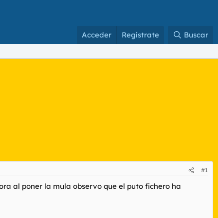
Acceder
Regístrate
Buscar
#1
a al poner la mula observo que el puto fichero ha