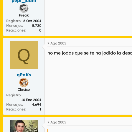
pepi_juani
Freak
Registro
6 Oct 2004
Mensajes
5.720
Reacciones
0
7 Ago 2005
Q
no me jodas que se te ha jodido la de
qPaKs
Clásico
Registro
10 Ene 2004
Mensajes
4.694
Reacciones
1
7 Ago 2005