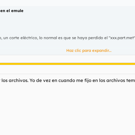
 en el emule
, un corte eléctrico, lo normal es que se haya perdido el "xxx.part.met"
Haz clic para expandir...
n el eMule cerrado, haz esto.
y xxx.part.met.bak
o)
art.met (es decir, quítale el .bak)
r los archivos. Yo de vez en cuando me fijo en los archivos t
 estar descargando de nuevo.
punto:
 usa las copias de seguridad que hicimos antes), es decir:
o)
rt.met (es decir, quítale el .bak).
known.met