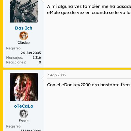
A mi alguna vez también me ha pasado 
eMule que de vez en cuando se le va la
Das Ich
Clásico
Registro
24 Jun 2005
Mensajes
2.316
Reacciones
0
7 Ago 2005
Con el eDonkey2000 era bastante frecue
oTeCaLo
Freak
Registro
31 Mar 2004