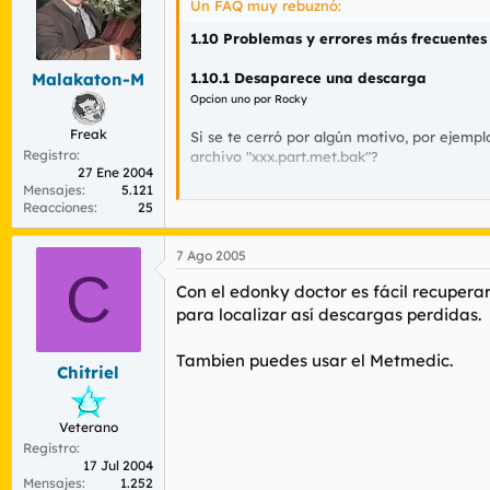
Un FAQ muy rebuznó:
1.10 Problemas y errores más frecuentes
1.10.1 Desaparece una descarga
Malakaton-M
Opcion uno
por Rocky
Freak
Si se te cerró por algún motivo, por ejemplo
Registro
archivo "xxx.part.met.bak"?
27 Ene 2004
Mensajes
5.121
Si existe ese archivo "xxx.part.met.bak", co
Reacciones
25
* Haz copia de seguridad del xxx.part.met 
* Borra ese xxx.part.met (¡ojo!, el xxx.part n
7 Ago 2005
C
* Renombra el xxx.part.met.bak > como xxx.p
Con el edonky doctor es fácil recupera
* Inicia el eMule y la descarga debería de
para localizar así descargas perdidas.
Si te sigue fallando... pasamos al segundo 
Tambien puedes usar el Metmedic.
Chitriel
* Cierra eMule
* Repite los pasos anteriores (si es preciso
* Borra ese xxx.part.met (¡ojo!, el xxx.part n
Veterano
- Renombra el xxx.part.met.bak > como xxx.pa
Registro
* Borra el archivo de la carpeta Config > 
17 Jul 2004
* Inicia el eMule
Mensajes
1.252