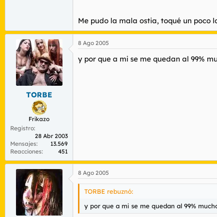
Si existe ese archivo "xxx.part.met.bak", 
Me pudo la mala ostia, toqué un poco l
* Haz copia de seguridad del xxx.part.me
* Borra ese xxx.part.met (¡ojo!, el xxx.part
8 Ago 2005
* Renombra el xxx.part.met.bak > como xxx
* Inicia el eMule y la descarga debería 
y por que a mi se me quedan al 99% mu
Si te sigue fallando... pasamos al segund
* Cierra eMule
TORBE
* Repite los pasos anteriores (si es preci
* Borra ese xxx.part.met (¡ojo!, el xxx.part
- Renombra el xxx.part.met.bak > como xxx
Frikazo
* Borra el archivo de la carpeta Config 
Registro
* Inicia el eMule
28 Abr 2003
Mensajes
13.569
Si esto no va bien, significa que tanto 
Reacciones
451
complicada, pero no imposible...
8 Ago 2005
Opción 2
por JUBAPIRT
TORBE rebuznó:
Puede que tengas mal el .exe de la mula p
y por que a mi se me quedan al 99% mucho
Por ejemplo te estas bajando una peli de