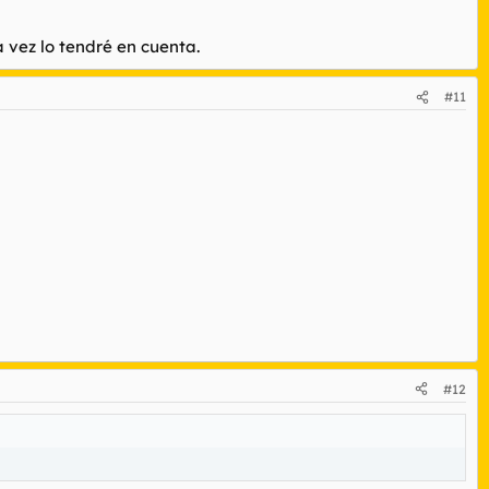
 vez lo tendré en cuenta.
#11
l y tendríamos que pasar a una recuperación manual, más
#12
uquillo para que pruebes si no encuentras otra solución ok.
er es esto: