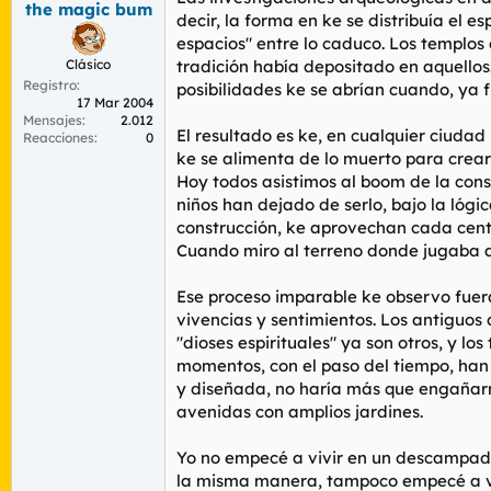
the magic bum
r
n
decir, la forma en ke se distribuía el 
d
i
espacios" entre lo caduco. Los templos
e
c
Clásico
tradición había depositado en aquellos
l
i
Registro
t
o
posibilidades ke se abrían cuando, ya f
17 Mar 2004
e
Mensajes
2.012
m
El resultado es ke, en cualquier ciuda
Reacciones
0
a
ke se alimenta de lo muerto para crear
Hoy todos asistimos al boom de la con
niños han dejado de serlo, bajo la lóg
construcción, ke aprovechan cada centím
Cuando miro al terreno donde jugaba al 
Ese proceso imparable ke observo fuera
vivencias y sentimientos. Los antiguos 
"dioses espirituales" ya son otros, y l
momentos, con el paso del tiempo, han
y diseñada, no haría más que engañarm
avenidas con amplios jardines.
Yo no empecé a vivir en un descampado 
la misma manera, tampoco empecé a viv