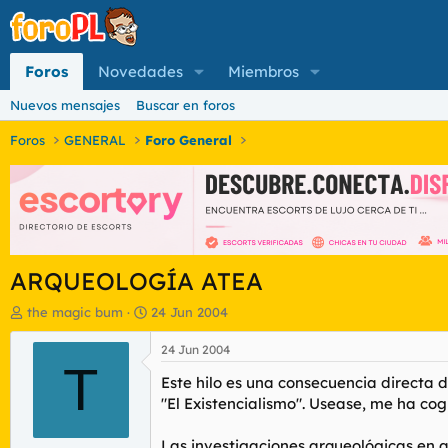
Foros
Novedades
Miembros
Nuevos mensajes
Buscar en foros
Foros
GENERAL
Foro General
ARQUEOLOGÍA ATEA
I
F
the magic bum
24 Jun 2004
n
e
i
c
24 Jun 2004
c
T
h
Este hilo es una consecuencia directa
i
a
a
d
"El Existencialismo". Usease, me ha cogi
d
e
o
i
Las investigaciones arqueológicas en 