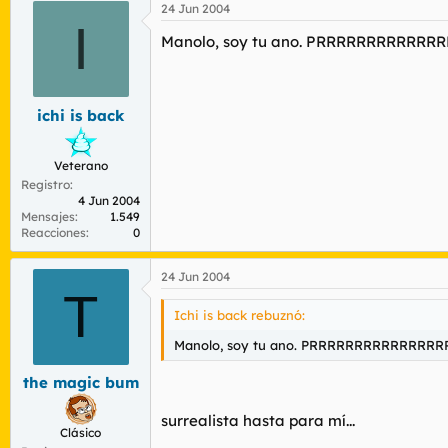
24 Jun 2004
I
Manolo, soy tu ano. PRRRRRRRRRRR
ichi is back
Veterano
Registro
4 Jun 2004
Mensajes
1.549
Reacciones
0
24 Jun 2004
T
Ichi is back rebuznó:
Manolo, soy tu ano. PRRRRRRRRRRRRRR
the magic bum
surrealista hasta para mí...
Clásico