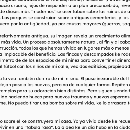
espacio urbano, lejos de responder a un plan preconcebido, re
 de dioses más "modernos" se asentaban sobre las ruinas de a
. Los parques se construían sobre antiguos cementerios, y las
uera por la antigüedad, ya por causas mayores (guerras, saque
d relativamente antigua, su imagen revela un crecimiento ali
 más vida. Un proceso absolutamente natural, al fin y al cabo
strucción. todos los que hemos vivido en lugares más o meno
ica implacable del beneficio. Las fincas y descampados ke ro
etro de de los espacios de mi niñez para convertir el dinero 
fútbol con los niños de mi calle, veo dos edificios, propieda
 lo veo también dentro de mí mismo. El paso inexorable del 
dejan paso a los nuevos, pero no de cualquier forma. Repiten 
os templos para su adoración bien distintos. Pero siguen siend
 ido haciendo hueco para nuevos traumas y nuevas esperanzas
e. No puedo tirar una bomba sobre mi vida, ke lo arrasara 
sobre el ke construyera mi casa. Yo ya vivía desde ke recue
ir en una "tabula rasa". La aldea ke un día hubo en la ciud