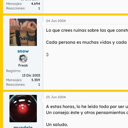
Mensajes
4.694
Reacciones
1
24 Jun 2004
Lo que crees ruinas sobre las que const
Cada persona es muchas vidas y cada v
snow
:)
Freak
Registro
13 Dic 2003
Mensajes
5.359
Reacciones
1
25 Jun 2004
A estas horas, lo he leído todo por ser 
Un consejo: éste y otros pensamientos q
Un saludo.
mundele