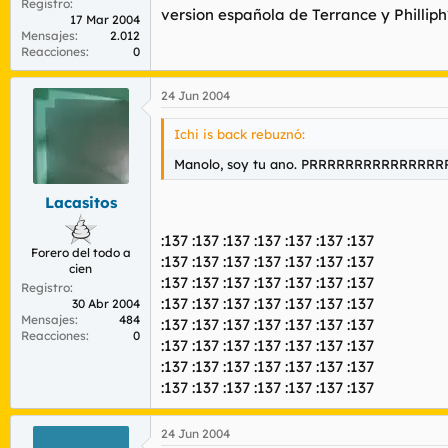
Registro
version española de Terrance y Philliph
17 Mar 2004
Mensajes
2.012
Reacciones
0
24 Jun 2004
Ichi is back rebuznó:
Manolo, soy tu ano. PRRRRRRRRRRRRRR
Lacasitos
:137 :137 :137 :137 :137 :137 :137
Forero del todo a
:137 :137 :137 :137 :137 :137 :137
cien
:137 :137 :137 :137 :137 :137 :137
Registro
:137 :137 :137 :137 :137 :137 :137
30 Abr 2004
Mensajes
484
:137 :137 :137 :137 :137 :137 :137
Reacciones
0
:137 :137 :137 :137 :137 :137 :137
:137 :137 :137 :137 :137 :137 :137
:137 :137 :137 :137 :137 :137 :137
24 Jun 2004