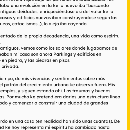
velaba una evolución en la ke lo nuevo iba "buscando
ntiguas deidades, enriqueciéndose así del valor ke la
 casas y edificios nuevos iban construyendose según las
os, cataclismos...), lo viejo iba cayendo.
mentado de la propia decadencia, una vida como espíritu
.
s antiguos, vemos como los solares donde jugabamos de
deaban mi casa son ahora Parkings y edificios en
en piedra, y las piedras en pisos.
d privada.
tiempo, de mis vivencias y sentimientos sobre más
el patrón del crecimiento urbano ke observo fuera. Mis
o templos, y siguen estando ahí. Los traumas y buenos
. Por mucho ke pretendiera darles una estructura lineal
todo y comenzar a construir una ciudad de grandes
rdo en una casa (en realidad han sido unas cuantas). De
ad ke hoy representa mi espíritu ha cambiado hasta