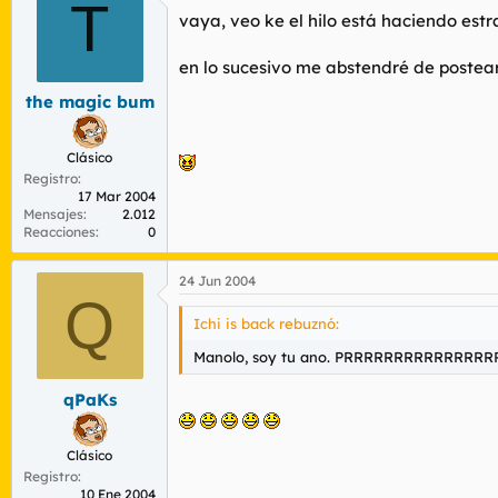
T
vaya, veo ke el hilo está haciendo estra
en lo sucesivo me abstendré de postear
the magic bum
Clásico
Registro
17 Mar 2004
Mensajes
2.012
Reacciones
0
24 Jun 2004
Q
Ichi is back rebuznó:
Manolo, soy tu ano. PRRRRRRRRRRRRRR
qPaKs
Clásico
Registro
10 Ene 2004