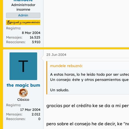
Administrador
insomne
Admin
Registro
8 Mar 2004
Mensajes
16.525
Reacciones
3.910
25 Jun 2004
T
mundele rebuznó:
A estas horas, lo he leído todo por ser ust
Un consejo: éste y otros pensamientos que 
the magic bum
Un saludo.
Clásico
Registro
gracias por el crédito ke se da a mi p
17 Mar 2004
Mensajes
2.012
Reacciones
0
pero sobre el consejo he de decir, ke "n