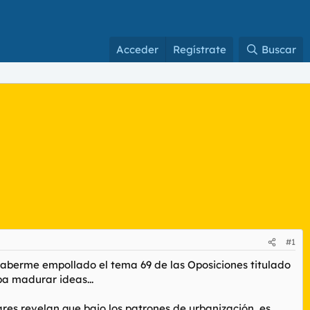
Acceder
Regístrate
Buscar
#1
haberme empollado el tema 69 de las Oposiciones titulado
 pa madurar ideas...
es revelan que bajo los patrones de urbanización, es