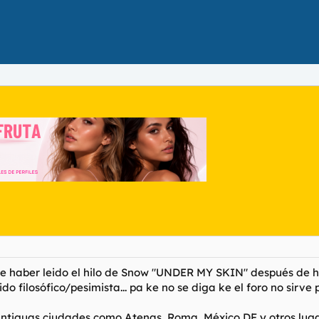
 de haber leido el hilo de Snow "UNDER MY SKIN" después de 
do filosófico/pesimista... pa ke no se diga ke el foro no sirve
antiguas ciudades como Atenas, Roma, México DF y otros lugar