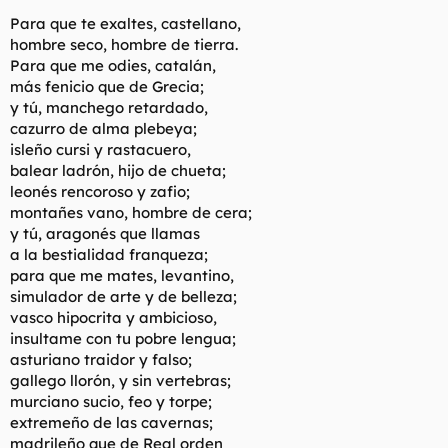
t
o
Para que te exaltes, castellano,
e
m
hombre seco, hombre de tierra.
a
Para que me odies, catalán,
más fenicio que de Grecia;
y tú, manchego retardado,
cazurro de alma plebeya;
isleño cursi y rastacuero,
balear ladrón, hijo de chueta;
leonés rencoroso y zafio;
montañes vano, hombre de cera;
y tú, aragonés que llamas
a la bestialidad franqueza;
para que me mates, levantino,
simulador de arte y de belleza;
vasco hipocrita y ambicioso,
insultame con tu pobre lengua;
asturiano traidor y falso;
gallego llorón, y sin vertebras;
murciano sucio, feo y torpe;
extremeño de las cavernas;
madrileño que de Real orden