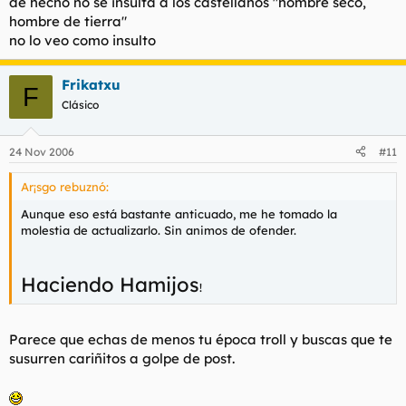
de hecho no se insulta a los castellanos "hombre seco,
hombre de tierra"
no lo veo como insulto
Frikatxu
F
Clásico
24 Nov 2006
#11
Ar¡sgo rebuznó:
Aunque eso está bastante anticuado, me he tomado la
molestia de actualizarlo. Sin animos de ofender.
Haciendo Hamijos
!
Parece que echas de menos tu época troll y buscas que te
susurren cariñitos a golpe de post.