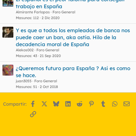
trabajo en España
Almirante Farlopas
Foro General
Masunos
112
2 Dic 2020
Y es que a todos los empleados de banca nos
puede caer un ban, aka ostia. Hilo de la
decadencia moral de España
Alekos002
Foro General
Masunos
43
21 Sep 2020
¿Queremos futuro para España ? Asi es como
se hace.
juan3055
Foro General
Masunos
51
2 Oct 2018
Facebook
X
Bluesky
LinkedIn
Reddit
Pinterest
Tumblr
WhatsA
Em
Compartir:
Enlace