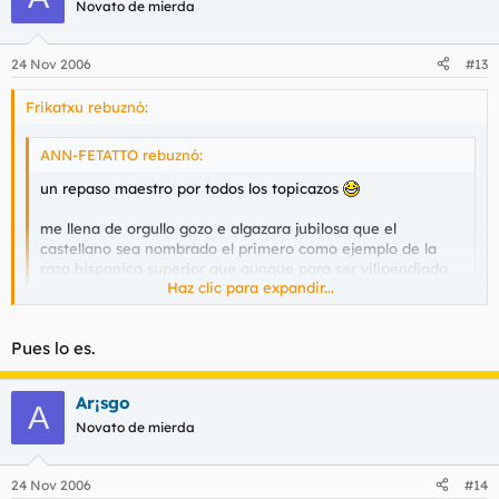
Novato de mierda
24 Nov 2006
#13
Frikatxu rebuznó:
ANN-FETATTO rebuznó:
un repaso maestro por todos los topicazos
me llena de orgullo gozo e algazara jubilosa que el
castellano sea nombrado el primero como ejemplo de la
raza hispanica superior que aunque para ser vilipendiada
Haz clic para expandir...
debe ser nombrada el primer lugar , muchas gracias .
Haz clic para expandir...
de hecho no se insulta a los castellanos "hombre seco, hombre
Pues lo es.
de tierra"
no lo veo como insulto
Ar¡sgo
A
Novato de mierda
24 Nov 2006
#14