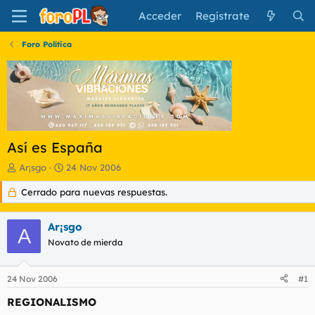
Acceder
Regístrate
Foro Política
Así es España
I
F
Ar¡sgo
24 Nov 2006
n
e
Cerrado para nuevas respuestas.
i
c
c
h
i
a
Ar¡sgo
a
d
A
d
Novato de mierda
e
o
i
r
n
24 Nov 2006
#1
d
i
e
c
REGIONALISMO
l
i