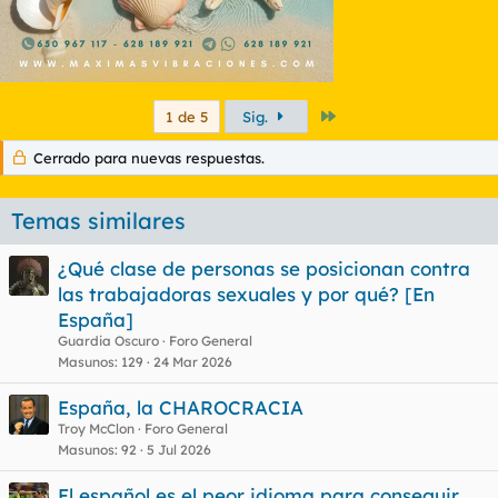
Último
1 de 5
Sig.
Cerrado para nuevas respuestas.
Temas similares
¿Qué clase de personas se posicionan contra
las trabajadoras sexuales y por qué? [En
España]
Guardia Oscuro
Foro General
Masunos
129
24 Mar 2026
España, la CHAROCRACIA
Troy McClon
Foro General
Masunos
92
5 Jul 2026
El español es el peor idioma para conseguir