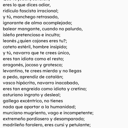
eres lo que dices odiar,
ridículo fascísta irracional;
y tú, manchego retrasado,
ignorante de alma acomplejada;
balear mangante, cuando no palurdo,
isleño pretencioso e inculto;
leonés ¿quien cojones eres tu?;
cateto estéril, hombre insípido;
y tú, navarro que te crees único,
eres tan idiota como el resto;
aragonés, jocoso y grotesco;
levantino, te crees mierda y no llegas
a pedo, aprendiz de catalán;
vasco hipócrita, navarro inacabado,
eres tan engreido como idiota y cretino;
asturiano ingrato y desleal;
gallego excéntrico, no tienes
nada que aportar a la humanidad;
murciano mugriento, vago e incompetente;
extremeño pordiosero y desamparado;
madrileño farolero, eres cursi y petulante;