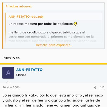
Frikatxu rebuznó:
ANN-FETATTO rebuznó:
un repaso maestro por todos los topicazos
me llena de orgullo gozo e algazara jubilosa que el
castellano sea nombrado el primero como ejemplo de la
raza hispanica superior que aunque para ser vilipendiada
Haz clic para expandir...
debe ser nombrada el primer lugar , muchas gracias .
Haz clic para expandir...
de hecho no se insulta a los castellanos "hombre seco, hombre
Pues lo es.
de tierra"
no lo veo como insulto
ANN-FETATTO
A
Clásico
24 Nov 2006
#15
Lo es amigo frikatxu por lo que lleva implicito , el ser seco
y adusto y el ser de tierra o agricola ha sido el lastre de
mi tierra , mi tierra solo tiene ya la memoria antigua de