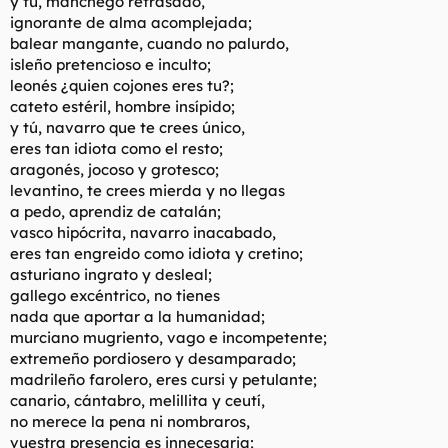
y tú, manchego retrasado,
ignorante de alma acomplejada;
balear mangante, cuando no palurdo,
isleño pretencioso e inculto;
leonés ¿quien cojones eres tu?;
cateto estéril, hombre insípido;
y tú, navarro que te crees único,
eres tan idiota como el resto;
aragonés, jocoso y grotesco;
levantino, te crees mierda y no llegas
a pedo, aprendiz de catalán;
vasco hipócrita, navarro inacabado,
eres tan engreido como idiota y cretino;
asturiano ingrato y desleal;
gallego excéntrico, no tienes
nada que aportar a la humanidad;
murciano mugriento, vago e incompetente;
extremeño pordiosero y desamparado;
madrileño farolero, eres cursi y petulante;
canario, cántabro, melillita y ceutí,
no merece la pena ni nombraros,
vuestra presencia es innecesaria;