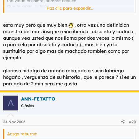
individuo obsoleto, hombre caduco.
Que te jodan, catalán,
Haz clic para expandir...
eres lo que dices odiar,
ridículo fascísta irracional;
y tú, manchego retrasado,
esta muy pero que muy bien
, otra vez una definicion
ignorante de alma acomplejada;
maestra del mas insigne reino iberico , obsoleto y caduco ,
balear mangante, cuando no palurdo,
aunque vea usted que nos llama por dos veces lo mismo (
isleño pretencioso e inculto;
o parecelo por obsoleto y caduco ) , mas bien yo lo
leonés ¿quien cojones eres tu?;
sustituiria por algo mas de machado tambien como por
cateto estéril, hombre insípido;
y tú, navarro que te crees único,
ejemplo
eres tan idiota como el resto;
aragonés, jocoso y grotesco;
glorioso hidalgo de antaño rebajado a sucio labriego
levantino, te crees mierda y no llegas
hogaño , verguenza de su historia , que le parece ? si es un
a pedo, aprendiz de catalán;
pareado de 2 min pero me gusta
vasco hipócrita, navarro inacabado,
eres tan engreido como idiota y cretino;
asturiano ingrato y desleal;
ANN-FETATTO
A
gallego excéntrico, no tienes
Clásico
nada que aportar a la humanidad;
murciano mugriento, vago e incompetente;
extremeño pordiosero y desamparado;
24 Nov 2006
#20
madrileño farolero, eres cursi y petulante;
canario, cántabro, melillita y ceutí,
Ar¡sgo rebuznó:
no merece la pena ni nombraros,