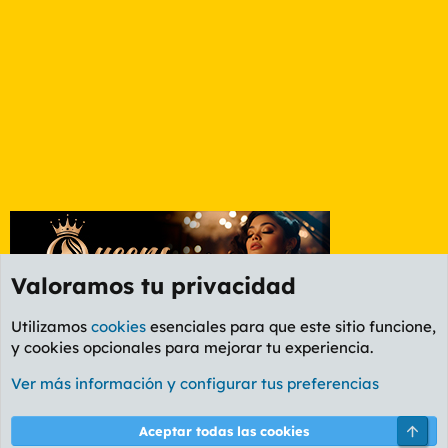
Valoramos tu privacidad
Utilizamos
cookies
esenciales para que este sitio funcione,
y cookies opcionales para mejorar tu experiencia.
Foro Política
Ver más información y configurar tus preferencias
Cookies
PL OLDSTYLE AMARILLO
Cambiar fuente
Español (ES)
Arri
Aceptar todas las cookies
Contáctanos
Términos y reglas
Política de privacidad
Ayuda