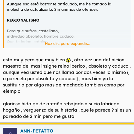
vuestra presencia es innecesaria;
Aunque eso está bastante anticuado, me he tomado la
y tu, andaluz, no me he olvidado
molestia de actualizarlo. Sin animos de ofender.
de ti, cobarde, perro iracundo.
REGIONALISMO
Yo os desprecio, os maldigo y os odio,
gentes cobardes de mi tierra.
Para que sufras, castellano,
individuo obsoleto, hombre caduco.
Que te jodan, catalán,
Haz clic para expandir...
¡Que os jodan!, ¡que os jodan!, ¡que os jodan!
eres lo que dices odiar,
ridículo fascísta irracional;
y tú, manchego retrasado,
esta muy pero que muy bien
, otra vez una definicion
ignorante de alma acomplejada;
maestra del mas insigne reino iberico , obsoleto y caduco ,
balear mangante, cuando no palurdo,
aunque vea usted que nos llama por dos veces lo mismo (
isleño pretencioso e inculto;
o parecelo por obsoleto y caduco ) , mas bien yo lo
leonés ¿quien cojones eres tu?;
sustituiria por algo mas de machado tambien como por
cateto estéril, hombre insípido;
y tú, navarro que te crees único,
ejemplo
eres tan idiota como el resto;
aragonés, jocoso y grotesco;
glorioso hidalgo de antaño rebajado a sucio labriego
levantino, te crees mierda y no llegas
hogaño , verguenza de su historia , que le parece ? si es un
a pedo, aprendiz de catalán;
pareado de 2 min pero me gusta
vasco hipócrita, navarro inacabado,
eres tan engreido como idiota y cretino;
asturiano ingrato y desleal;
ANN-FETATTO
gallego excéntrico, no tienes