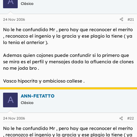
A
Clásico
nada que aportar a la humanidad;
murciano mugriento, vago e incompetente;
extremeño pordiosero y desamparado;
24 Nov 2006
#21
madrileño farolero, eres cursi y petulante;
canario, cántabro, melillita y ceutí,
No le he confundido Mr , pero hay que reconocer el merito
no merece la pena ni nombraros,
, reconozco el ingenio y la gracia y ese plagio la tiene ( ya
vuestra presencia es innecesaria;
lo tenia el anterior ).
y tu, andaluz, no me he olvidado
de ti, cobarde, perro iracundo.
Ademas quien cojones puede confundir si lo primero que
Yo os desprecio, os maldigo y os odio,
se mira es el perfil y mensajes dada la afluencia de clones
gentes cobardes de mi tierra.
no me joda bro .
Vasco hipocrita y ambicioso callese .
¡Que os jodan!, ¡que os jodan!, ¡que os jodan!
ANN-FETATTO
A
Clásico
24 Nov 2006
#22
No le he confundido Mr , pero hay que reconocer el merito
, reconozco el ingenio y la gracia y ese plagio la tiene ( ya