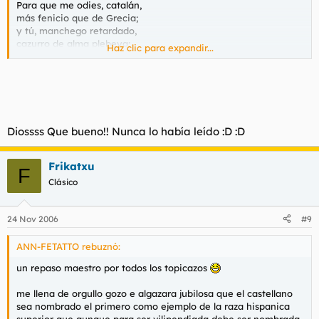
Para que me odies, catalán,
Francisco Vighi 1920
más fenicio que de Grecia;
y tú, manchego retardado,
cazurro de alma plebeya;
Haz clic para expandir...
isleño cursi y rastacuero,
balear ladrón, hijo de chueta;
leonés rencoroso y zafio;
montañes vano, hombre de cera;
y tú, aragonés que llamas
a la bestialidad franqueza;
Diossss Que bueno!! Nunca lo había leído :D :D
para que me mates, levantino,
simulador de arte y de belleza;
vasco hipocrita y ambicioso,
Frikatxu
F
insultame con tu pobre lengua;
Clásico
asturiano traidor y falso;
gallego llorón, y sin vertebras;
murciano sucio, feo y torpe;
24 Nov 2006
#9
extremeño de las cavernas;
madrileño que de Real orden
ANN-FETATTO rebuznó:
eres tonto por dentro y por fuera.
Yo os desprecio, os maldigo y os odio,
un repaso maestro por todos los topicazos
gentes cobardes de mi tierra.
Y para ti, andaluz idiota,
me llena de orgullo gozo e algazara jubilosa que el castellano
¡culebra!, ¡culebra!, ¡culebra!
sea nombrado el primero como ejemplo de la raza hispanica
superior que aunque para ser vilipendiada debe ser nombrada