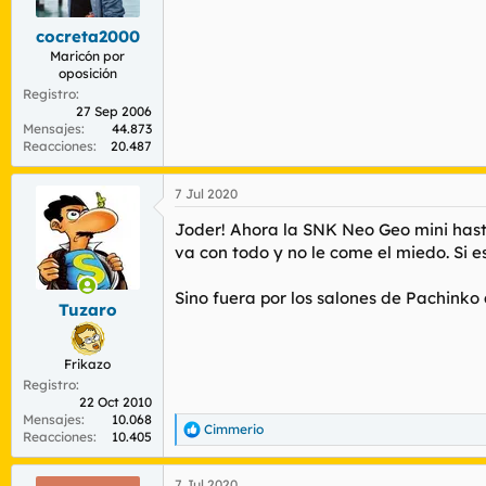
Golden Axe
Golden Axe: The Revenge of Death 
cocreta2000
Columns II
Maricón por
Dark Edge
oposición
Ichidant-R
Registro
Virtua Fighter
27 Sep 2006
Fantasy Zone
Mensajes
44.873
Altered Beast
Reacciones
20.487
No está claro que vaya a llegar a Europa. 
7 Jul 2020
¿No sería algo serio y molón algo así pero
¿Por qué este empeño en mierdas que ni s
Joder! Ahora la SNK Neo Geo mini has
va con todo y no le come el miedo. Si e
Sino fuera por los salones de Pachinko
Tuzaro
Frikazo
Registro
22 Oct 2010
Y una lista de juegos atractivos y nunca vi
Mensajes
10.068
Cimmerio
R
Reacciones
10.405
Alien Syndrome
e
Alien Storm
a
Golden Axe
7 Jul 2020