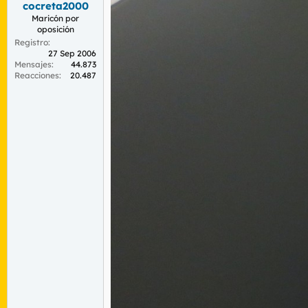
cocreta2000
r
n
d
i
Maricón por
oposición
e
c
l
i
Registro
27 Sep 2006
t
o
Mensajes
44.873
e
Reacciones
20.487
m
a