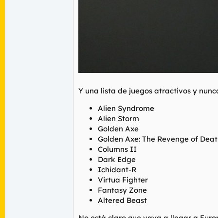
Y una lista de juegos atractivos y nunc
Alien Syndrome
Alien Storm
Golden Axe
Golden Axe: The Revenge of Dea
Columns II
Dark Edge
Ichidant-R
Virtua Fighter
Fantasy Zone
Altered Beast
No está claro que vaya a llegar a Euro