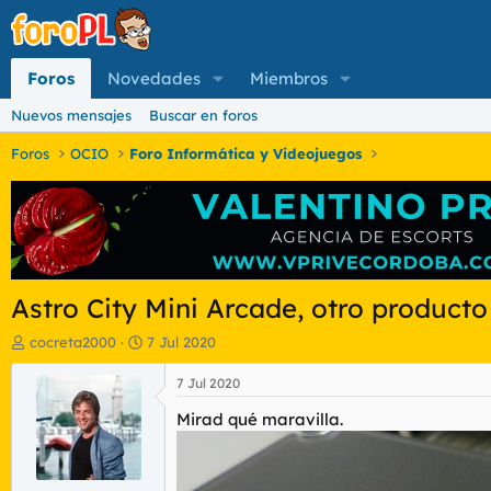
Foros
Novedades
Miembros
Nuevos mensajes
Buscar en foros
Foros
OCIO
Foro Informática y Videojuegos
Astro City Mini Arcade, otro produc
I
F
cocreta2000
7 Jul 2020
n
e
i
c
7 Jul 2020
c
h
Mirad qué maravilla.
i
a
a
d
d
e
o
i