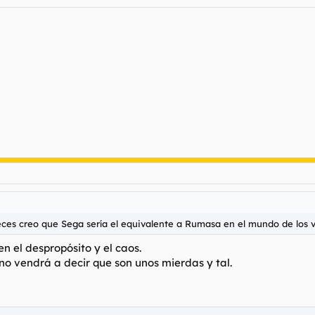
Adder
Se estima en unos 100 leuros en Japón.
 en 14 pulgadas? ¿cuánto puede costar una pantalla de ese tamaño? 4 
on portátiles ni cómodas para jugar mucho tiempo?
eces creo que Sega sería el equivalente a Rumasa en el mundo de los 
n el despropósito y el caos.
 vendrá a decir que son unos mierdas y tal.