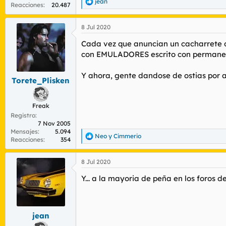
jean
R
Reacciones
20.487
e
a
8 Jul 2020
c
c
Cada vez que anuncian un cacharrete 
i
o
con EMULADORES escrito con permanen
n
e
Y ahora, gente dandose de ostias por 
s
Torete_Plisken
:
Freak
Registro
7 Nov 2005
Mensajes
5.094
Neo
y
Cimmerio
R
Reacciones
354
e
a
8 Jul 2020
c
c
Y... a la mayoria de peña en los foros 
i
o
n
e
s
jean
: