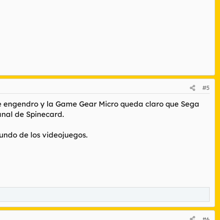
#5
perras.
e engendro y la Game Gear Micro queda claro que Sega
anal de Spinecard.
undo de los videojuegos.
#6