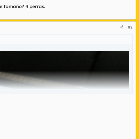
se tamaño? 4 perras.
#2