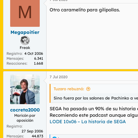
c
Golden Axe: The Revenge of Death 
M
c
Columns II
Otro caramelito para gilipollas.
i
Dark Edge
o
Ichidant-R
n
e
Virtua Fighter
s
Fantasy Zone
Megapoitier
:
Altered Beast
No está claro que vaya a llegar a Europa. 
Freak
¿No sería algo serio y molón algo así pero
Registro
4 Oct 2006
¿Por qué este empeño en mierdas que ni s
Mensajes
6.341
Reacciones
1.668
7 Jul 2020
Tuzaro rebuznó:
Sino fuera por los salones de Pachinko a v
SEGA ha pasado un 90% de su historia e
cocreta2000
Recomiendo este podcast aunque alguno
Maricón por
oposición
LODE 10x06 – La historia de SEGA
Registro
27 Sep 2006
Mensajes
44.873