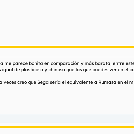
Adder
Se estima en unos 100 leuros en Japón.
 en 14 pulgadas? ¿cuánto puede costar una pantalla de ese tamaño? 4 
on portátiles ni cómodas para jugar mucho tiempo?
ta me parece bonita en comparación y más barata, entre est
s igual de plasticosa y chinosa que las que puedes ver en el c
 a veces creo que Sega sería el equivalente a Rumasa en el m
stos