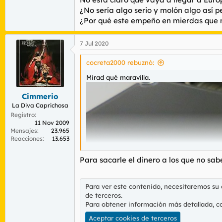
¿No sería algo serio y molón algo así 
¿Por qué este empeño en mierdas que n
7 Jul 2020
cocreta2000 rebuznó:
Mirad qué maravilla.
Cimmerio
La Diva Caprichosa
Registro
11 Nov 2009
Mensajes
23.965
Reacciones
13.653
Para sacarle el dinero a los que no sab
Para ver este contenido, necesitaremos su
de terceros.
Para obtener información más detallada, c
Aceptar cookies de terceros