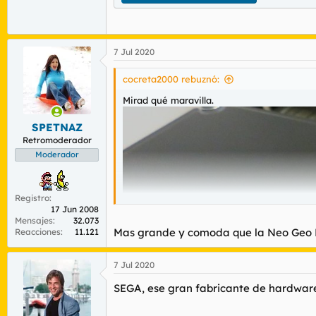
7 Jul 2020
cocreta2000 rebuznó:
Mirad qué maravilla.
SPETNAZ
Retromoderador
Moderador
Registro
17 Jun 2008
Mensajes
32.073
Mas grande y comoda que la Neo Geo Mi
Reacciones
11.121
7 Jul 2020
Y una lista de juegos atractivos y nunca vi
SEGA, ese gran fabricante de hardwar
Alien Syndrome
Alien Storm