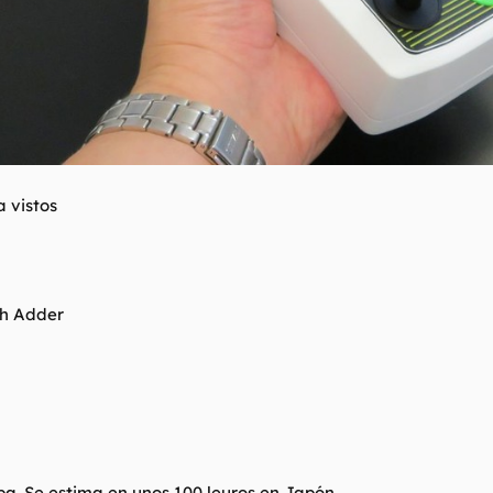
a vistos
th Adder
pa. Se estima en unos 100 leuros en Japón.