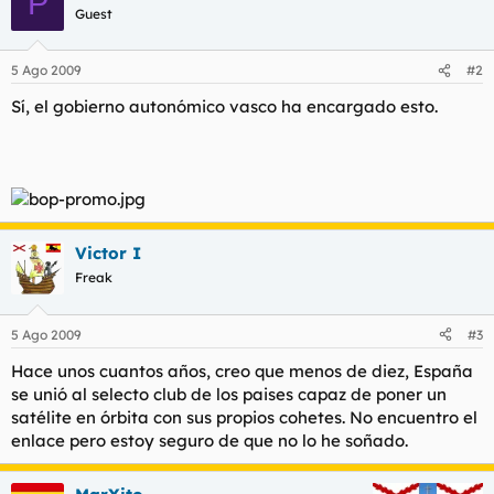
P
Desde la base de lanzamientos de
cohetes sonda
de
El
Guest
Arenosillo
ha trabajado con distintos tipos de cohetes
suborbitales
, como el
INTA-300
y el
INTA-255
. Entre
1991
y
1999
trabajó en el desarrollo del cohete lanzador de satélites
5 Ago 2009
#2
Capricornio
, que fue sin embargo finalmente abandonado.
Sí, el gobierno autonómico vasco ha encargado esto.
Datos [
editar
]
Fecha del primer lanzamiento o satélite
:
1974
,
(
Intasat
)
Capacidad tecnológica espacial de la agencia o del
Victor I
país
Estaciones de seguimiento:
Sí
: la
Madrid Deep Space
Freak
Communications Complex
de
Robledo de Chavela
.
Centros de lanzamiento:
Sí
.
El Arenosillo
,
Huelva
.
Fabricación de satélites:
Sí
.
5 Ago 2009
#3
Hace unos cuantos años, creo que menos de diez, España
Enlaces externos [
editar
]
se unió al selecto club de los paises capaz de poner un
satélite en órbita con sus propios cohetes. No encuentro el
enlace pero estoy seguro de que no lo he soñado.
Web oficial