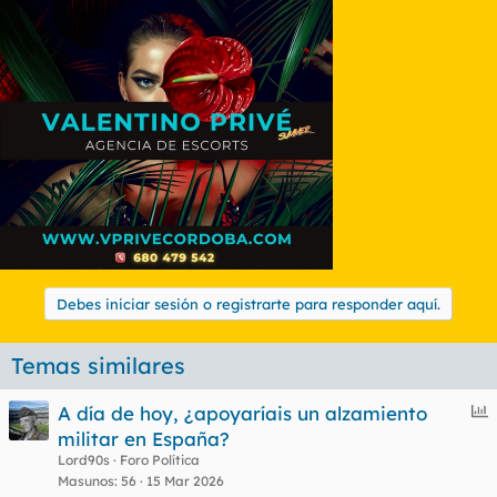
Debes iniciar sesión o registrarte para responder aquí.
Temas similares
E
A día de hoy, ¿apoyaríais un alzamiento
n
militar en España?
c
Lord90s
Foro Política
u
Masunos
56
15 Mar 2026