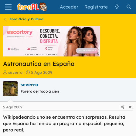
Acceder
Regístrate
Foro Ocio y Cultura
Astronautica en España
I
F
severro
5 Ago 2009
n
e
i
c
severro
c
h
Forero del todo a cien
i
a
a
d
d
e
5 Ago 2009
#1
o
i
r
n
Wikipedeando uno se encuentra con sorpresas. Resulta
d
i
que España ha tenido un programa espacial, pequeño,
e
c
pero real.
l
i