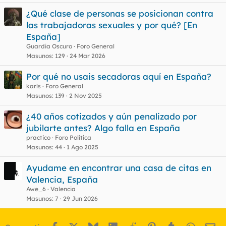
e
¿Qué clase de personas se posicionan contra
s
las trabajadoras sexuales y por qué? [En
t
España]
Guardia Oscuro
Foro General
Masunos
129
24 Mar 2026
Por qué no usais secadoras aquí en España?
karls
Foro General
Masunos
139
2 Nov 2025
¿40 años cotizados y aún penalizado por
jubilarte antes? Algo falla en España
practico
Foro Política
Masunos
44
1 Ago 2025
Ayudame en encontrar una casa de citas en
Valencia, España
Awe_6
Valencia
Masunos
7
29 Jun 2026
Facebook
X
Bluesky
LinkedIn
Reddit
Pinterest
Tumblr
WhatsA
Em