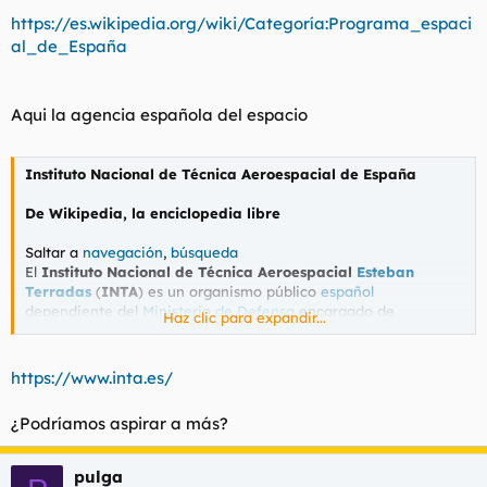
t
o
https://es.wikipedia.org/wiki/Categoría:Programa_espaci
e
al_de_España
m
a
Aqui la agencia española del espacio
Instituto Nacional de Técnica Aeroespacial de España
De Wikipedia, la enciclopedia libre
Saltar a
navegación
,
búsqueda
El
Instituto Nacional de Técnica Aeroespacial
Esteban
Terradas
(
INTA
) es un organismo público
español
dependiente del
Ministerio de Defensa
encargado de
Haz clic para expandir...
proyectos de investigación espacial y aeronáutica, fundado en
1942
por
Felipe Lafita Babio
,
ingeniero naval
,
industrial
y
aeronáutico
.
https://www.inta.es/
Realiza proyectos de investigación, tanto en solitario como en
combinación con otros organismos estatales, tanto nacionales
¿Podríamos aspirar a más?
como internacionales (
CSIC
, universidades, la
NASA
) y
empresas privadas. Es responsable de los programas de
satélites científicos
Minisat
y
Nanosat
.
pulga