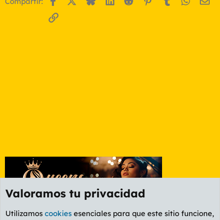
Compartir:
Enlace
Valoramos tu privacidad
Utilizamos
cookies
esenciales para que este sitio funcione,