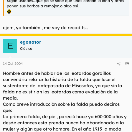
Sigan ustedes...que ya se sabe que unos cardan la lana y otros
ponen sus barbas a remojar..o algo así...
ejem, yo también , me voy de recadits...
egonator
E
Clásico
14 Oct 2004
#9
Hombre antes de hablar de los leotardos gordillos
convendria relatar la historia de la falda que luce el
sustentante del antepasado de Misosofos, ya que sin la
falda no existirian los leotardos como evolución de la
media.
Como breve introducción sobre la falda puedo deciros
que:
La primera falda, de piel, pareció hace ya 600.000 años y
desde entonces esta prenda nunca ha abandonado a la
mujer y algún que otro hombre. En el año 1915 la moda