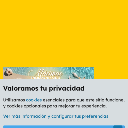
Valoramos tu privacidad
Utilizamos
cookies
esenciales para que este sitio funcione,
y cookies opcionales para mejorar tu experiencia.
Foro General
Ver más información y configurar tus preferencias
Cookies
PL OLDSTYLE AMARILLO
Cambiar fuente
Español (ES)