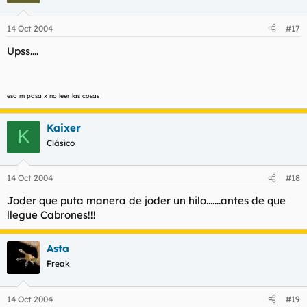
14 Oct 2004
#17
Upss....
eso m pasa x no leer las cosas
Kaixer
K
Clásico
14 Oct 2004
#18
Joder que puta manera de joder un hilo.......antes de que
llegue Cabrones!!!
Asta
Freak
14 Oct 2004
#19