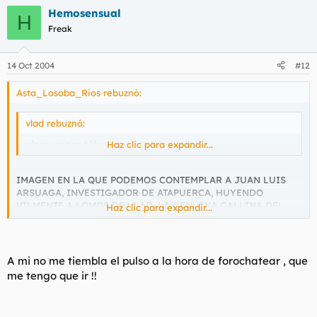
Hemosensual
H
Freak
14 Oct 2004
#12
Asta_Losoba_Rios rebuznó:
vlad rebuznó:
ejem, yo también , me voy de recadits...
Haz clic para expandir...
IMAGEN EN LA QUE PODEMOS CONTEMPLAR A JUAN LUIS
ARSUAGA, INVESTIGADOR DE ATAPUERCA, HUYENDO
VILMENTE A LOMOS DE VLAD, LA GENUINA GALLINA DEL
Haz clic para expandir...
TERCIARIO IBÉRICO
A mi no me tiembla el pulso a la hora de forochatear , que
me tengo que ir !!