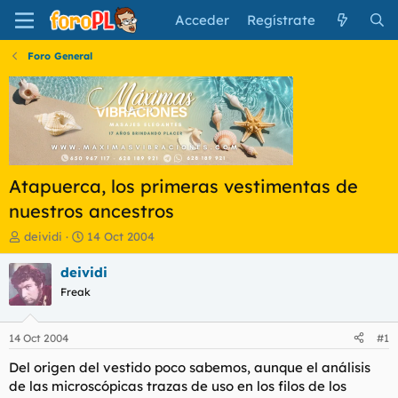
Acceder
Regístrate
Foro General
Atapuerca, los primeras vestimentas de
nuestros ancestros
I
F
deividi
14 Oct 2004
n
e
i
c
deividi
c
h
Freak
i
a
a
d
d
e
14 Oct 2004
#1
o
i
r
n
Del origen del vestido poco sabemos, aunque el análisis
d
i
de las microscópicas trazas de uso en los filos de los
e
c