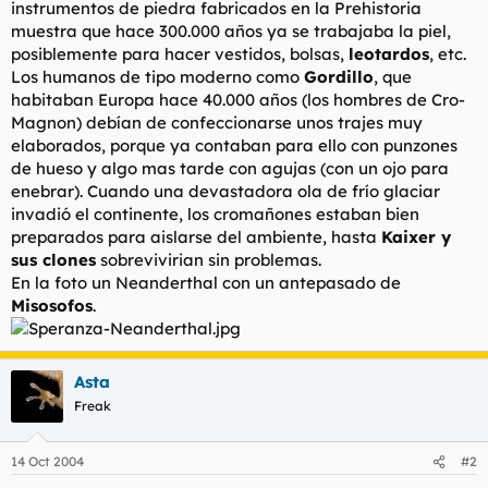
instrumentos de piedra fabricados en la Prehistoria
l
i
muestra que hace 300.000 años ya se trabajaba la piel,
t
o
posiblemente para hacer vestidos, bolsas,
leotardos
, etc.
e
Los humanos de tipo moderno como
Gordillo
, que
m
a
habitaban Europa hace 40.000 años (los hombres de Cro-
Magnon) debían de confeccionarse unos trajes muy
elaborados, porque ya contaban para ello con punzones
de hueso y algo mas tarde con agujas (con un ojo para
enebrar). Cuando una devastadora ola de frío glaciar
invadió el continente, los cromañones estaban bien
preparados para aislarse del ambiente, hasta
Kaixer y
sus clones
sobrevivirian sin problemas.
En la foto un Neanderthal con un antepasado de
Misosofos
.
Asta
Freak
14 Oct 2004
#2