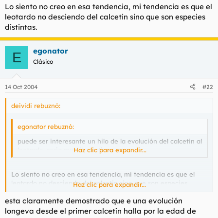
Lo siento no creo en esa tendencia, mi tendencia es que el
leotardo no desciendo del calcetin sino que son especies
distintas.
egonator
E
Clásico
14 Oct 2004
#22
deividi rebuznó:
egonator rebuznó:
puede ser interesante un hilo de la evolución del calcetin al
leotardo, seria muy ilustrativo
Haz clic para expandir...
Lo siento no creo en esa tendencia, mi tendencia es que el
leotardo no desciendo del calcetin sino que son especies
Haz clic para expandir...
distintas.
esta claramente demostrado que e una evolución
longeva desde el primer calcetín halla por la edad de