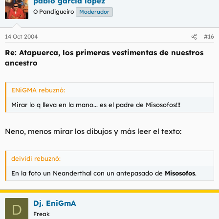
pablo garcia lopez
O Pandigueiro
Moderador
14 Oct 2004
#16
Re: Atapuerca, los primeras vestimentas de nuestros
ancestro
ENiGMA rebuznó:
Mirar lo q lleva en la mano... es el padre de Misosofos!!!
Neno, menos mirar los dibujos y más leer el texto:
deividi rebuznó:
En la foto un Neanderthal con un antepasado de
Misosofos
.
Dj. EniGmA
D
Freak