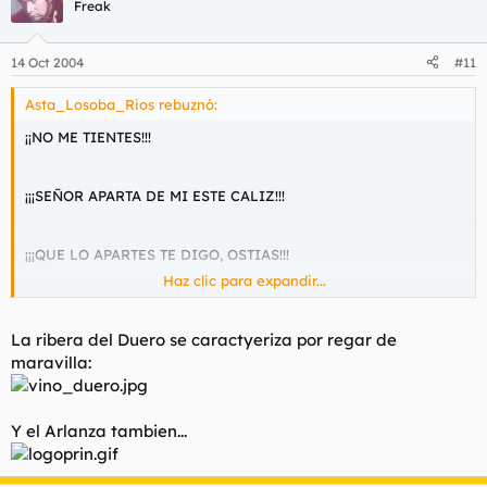
Freak
14 Oct 2004
#11
Asta_Losoba_Rios rebuznó:
¡¡NO ME TIENTES!!!
¡¡¡SEÑOR APARTA DE MI ESTE CALIZ!!!
¡¡¡QUE LO APARTES TE DIGO, OSTIAS!!!
Haz clic para expandir...
...las Tierras de Lerma regadas por el Arlanza y la Ribera del
Duero, a uno y otro lado de Aranda de Duero.
La ribera del Duero se caractyeriza por regar de
maravilla:
Y el Arlanza tambien...