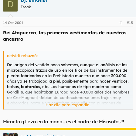
Dj. EniGmA
D
Freak
14 Oct 2004
#15
Re: Atapuerca, los primeras vestimentas de nuestros
ancestro
deividi rebuznó:
Del origen del vestido poco sabemos, aunque el análisis de las
microscópicas trazas de uso en los filos de los instrumentos de
piedra fabricados en la Prehistoria muestra que hace 300.000
años ya se trabajaba la piel, posiblemente para hacer vestidos,
bolsas,
leotardos
, etc. Los humanos de tipo moderno como
Gordillo
, que habitaban Europa hace 40.000 años (los hombres
de Cro-Magnon) debían de confeccionarse unos trajes muy
elaborados, porque ya contaban para ello con punzones de
Haz clic para expandir...
hueso y algo mas tarde con agujas (con un ojo para enebrar).
Cuando una devastadora ola de frío glaciar invadió el
continente, los cromañones estaban bien preparados para
Mirar lo q lleva en la mano... es el padre de Misosofos!!!
aislarse del ambiente, hasta
Kaixer y sus clones
sobrevivirian
sin problemas.
En la foto un Neanderthal con un antepasado de
Misosofos
.