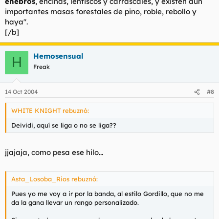
enebros
, encinas, lentiscos y carrascales, y existen aún
importantes masas forestales de pino, roble, rebollo y
haya".
[/b]
Hemosensual
H
Freak
14 Oct 2004
#8
WHITE KNIGHT rebuznó:
Deividi, aquí se liga o no se liga??
jjajaja, como pesa ese hilo...
Asta_Losoba_Rios rebuznó:
Pues yo me voy a ir por la banda, al estilo Gordillo, que no me
da la gana llevar un rango personalizado.