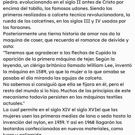
piedra. evolucionando en el siglo II antes de Cristo por
encima del tobillo, los famosos udones. Siendo los
primeros realizados a calceta tecnica revolucionadora, la
rueda de los calcetines, en los siglos III y IV usados por
los faraones.
Posteriormente una tierna historia de amor nos da la
maquina de coser, que recuerda el romance de deivide y
asta:
"Tenemos que agradecer a las flechas de Cupido la
aparición de la primera máquina de tejer. Según la
leyenda, un clérigo británico llamado William Lee, inventó
la máquina en 1589, ya que la mujer a la que amaba se
pasaba el día mirando las agujas de calceta.
No sabemos si consiguió que ella se fijara en él, pero el
resto del mundo sí lo hizo. Muchos de los principios de este
mecanismo todavía persisten en las máquinas textiles
actuales."
La cual permite en el siglo XIV el siglo XVIel que las
mujeres usen las primeras medias de lana o seda hasta la
invención del nylon, en 1939. Y así en 1968 llagarón los
leotardos confeccionados en nuevos materiales, como
lycra y poliamida.